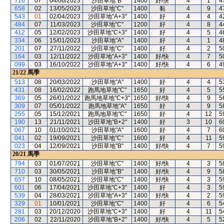
716
07
04/06/2023
沙田草地"B"
1400
好/快
4
1
4
658
02
13/05/2023
沙田草地"C"
1400
黏
4
9
4
543
01
02/04/2023
沙田草地"A+3"
1400
好
4
4
4
484
07
11/03/2023
沙田草地"C"
1200
好
4
8
4
412
05
12/02/2023
沙田草地"C+3"
1400
好
4
5
4
334
06
15/01/2023
沙田草地"A"
1400
好
4
1
4
201
07
27/11/2022
沙田草地"C"
1400
好
4
2
5
164
03
12/11/2022
沙田草地"A+3"
1400
好/快
4
7
5
099
03
16/10/2022
沙田草地"A+3"
1400
好/快
4
6
4
21/22
馬季
513
08
20/03/2022
沙田草地"A"
1400
好
4
4
5
431
08
16/02/2022
跑馬地草地"C"
1650
好
4
5
5
369
05
26/01/2022
跑馬地草地"C+3"
1650
好/快
4
9
5
309
07
05/01/2022
跑馬地草地"A"
1650
好
4
9
5
255
05
15/12/2021
跑馬地草地"C"
1650
好
4
12
5
190
13
21/11/2021
沙田草地"B+2"
1400
好
3
10
6
067
10
01/10/2021
沙田草地"A"
1600
好
4
7
6
041
02
19/09/2021
沙田草地"C"
1600
好
4
11
5
023
04
12/09/2021
沙田草地"B"
1400
好/快
4
7
5
20/21
馬季
794
03
01/07/2021
沙田草地"C"
1400
好/快
4
3
5
710
03
30/05/2021
沙田草地"B"
1400
好/快
4
9
5
657
10
08/05/2021
沙田草地"C"
1400
好/快
4
3
5
601
06
17/04/2021
沙田草地"C+3"
1400
好
4
3
5
539
04
28/03/2021
沙田草地"A+3"
1400
好/快
4
2
5
329
01
10/01/2021
沙田草地"C"
1400
好
4
6
5
281
03
20/12/2020
沙田草地"C+3"
1400
好
4
11
5
206
02
22/11/2020
沙田草地"B+2"
1400
好/快
4
5
5