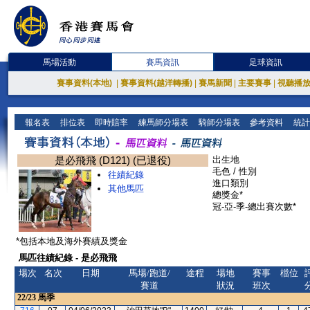
馬場活動
賽馬資訊
足球資訊
賽事資料(本地)
|
賽事資料(越洋轉播)
|
賽馬新聞
|
主要賽事
|
視聽播
報名表
排位表
即時賠率
練馬師分場表
騎師分場表
參考資料
統計
是必飛飛 (D121) (已退役)
出生地
毛色 / 性別
往績紀錄
進口類別
其他馬匹
總獎金*
冠-亞-季-總出賽次數*
*包括本地及海外賽績及獎金
馬匹往績紀錄 - 是必飛飛
場次
名次
日期
馬場/跑道/
途程
場地
賽事
檔位
賽道
狀況
班次
22/23
馬季