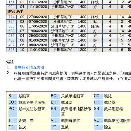
151
01
01/11/2020
沙田草地"A"
1400
好/快
4
12
4
094
04
11/10/2020
沙田草地"A+3"
1400
好
4
8
4
19/20
馬季
774
09
27/06/2020
沙田草地"B"
1400
好/快
4
14
4
724
02
07/06/2020
沙田草地"C"
1400
黏
4
3
4
663
06
17/05/2020
沙田草地"C+3"
1400
好/快
4
8
4
588
07
19/04/2020
沙田草地"C+3"
1400
好
4
14
4
532
04
29/03/2020
沙田草地"A+3"
1400
好
4
14
4
456
08
01/03/2020
沙田草地"B+2"
1400
好
4
5
5
402
06
08/02/2020
沙田草地"C+3"
1400
好
4
7
5
323
10
11/01/2020
沙田草地"A"
1200
好
4
6
5
備註:
1.
賽事特別情況索引
2.
模擬鳥瞰重溫由特約供應商提供，供馬迷作個人娛樂資訊之用。但由
已盡一切努力務求有關資料盡可能準確，馬會就此並無責任。至於賽馬
B :
BO :
CC :
戴眼罩
只戴單邊眼罩
喉托
CO :
E :
H :
戴單邊羊毛面箍
戴耳塞
戴頭罩
PC :
PS :
SB :
戴半掩防沙眼罩
戴單邊半掩防沙眼
戴羊毛額箍
罩
TT :
V :
VO :
綁繫舌帶
戴開縫眼罩
戴單邊開縫眼罩
"1" :
"2" :
"-" :
首次
重戴
除去