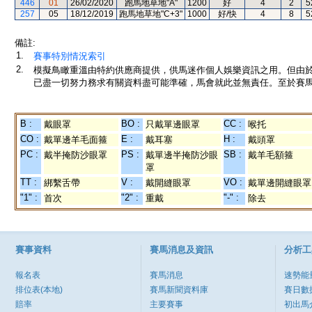
446
01
26/02/2020
跑馬地草地"A"
1200
好
4
2
5
257
05
18/12/2019
跑馬地草地"C+3"
1000
好/快
4
8
5
備註:
1.
賽事特別情況索引
2.
模擬鳥瞰重溫由特約供應商提供，供馬迷作個人娛樂資訊之用。但由
已盡一切努力務求有關資料盡可能準確，馬會就此並無責任。至於賽馬
B :
BO :
CC :
戴眼罩
只戴單邊眼罩
喉托
CO :
E :
H :
戴單邊羊毛面箍
戴耳塞
戴頭罩
PC :
PS :
SB :
戴半掩防沙眼罩
戴單邊半掩防沙眼
戴羊毛額箍
罩
TT :
V :
VO :
綁繫舌帶
戴開縫眼罩
戴單邊開縫眼罩
"1" :
"2" :
"-" :
首次
重戴
除去
賽事資料
賽馬消息及資訊
分析工
報名表
賽馬消息
速勢能
排位表(本地)
賽馬新聞資料庫
賽日數
賠率
主要賽事
初出馬