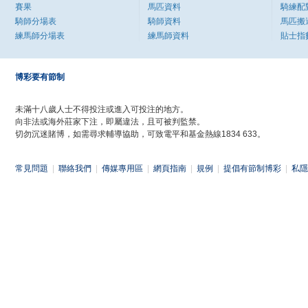
賽果
馬匹資料
騎練配
騎師分場表
騎師資料
馬匹搬
練馬師分場表
練馬師資料
貼士指
博彩要有節制
未滿十八歲人士不得投注或進入可投注的地方。
向非法或海外莊家下注，即屬違法，且可被判監禁。
切勿沉迷賭博，如需尋求輔導協助，可致電平和基金熱線1834 633。
常見問題
|
聯絡我們
|
傳媒專用區
|
網頁指南
|
規例
|
提倡有節制博彩
|
私隱