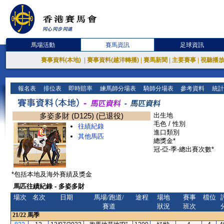
馬場活動
賽馬資訊
足球資訊
賽事資料(本地)
|
賽事資料(越洋轉播)
|
賽馬新聞
|
主要賽事
|
視聽播
報名表
排位表
即時賠率
練馬師分場表
騎師分場表
參考資料
統計
多姿多財 (D125) (已退役)
出生地
毛色 / 性別
往績紀錄
進口類別
其他馬匹
總獎金*
冠-亞-季-總出賽次數*
*包括本地及海外賽績及獎金
馬匹往績紀錄 - 多姿多財
場次
名次
日期
馬場/跑道/
途程
場地
賽事
檔位
賽道
狀況
班次
21/22
馬季