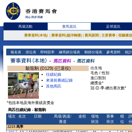
馬場活動
賽馬資訊
足球資訊
賽事資料(本地)
|
賽事資料(越洋轉播)
|
賽馬新聞
|
主要賽事
|
視聽播
報名表
排位表
即時賠率
練馬師分場表
騎師分場表
參考資料
統計
駿龍駒 (D129) (已退役)
出生地
毛色 / 性別
往績紀錄
進口類別
來港前賽績記錄
總獎金*
其他馬匹
冠-亞-季-總出賽次數*
*包括本地及海外賽績及獎金
馬匹往績紀錄 - 駿龍駒
場次
名次
日期
馬場/跑道/
途程
場地
賽事
檔
賽道
狀況
班次
位
22/23
馬季