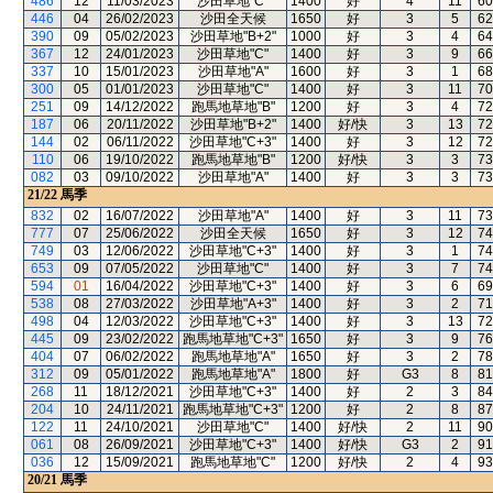
486
12
11/03/2023
沙田草地"C"
1400
好
4
11
60
446
04
26/02/2023
沙田全天候
1650
好
3
5
62
390
09
05/02/2023
沙田草地"B+2"
1000
好
3
4
64
367
12
24/01/2023
沙田草地"C"
1400
好
3
9
66
337
10
15/01/2023
沙田草地"A"
1600
好
3
1
68
300
05
01/01/2023
沙田草地"C"
1400
好
3
11
70
251
09
14/12/2022
跑馬地草地"B"
1200
好
3
4
72
187
06
20/11/2022
沙田草地"B+2"
1400
好/快
3
13
72
144
02
06/11/2022
沙田草地"C+3"
1400
好
3
12
72
110
06
19/10/2022
跑馬地草地"B"
1200
好/快
3
3
73
082
03
09/10/2022
沙田草地"A"
1400
好
3
3
73
21/22
馬季
832
02
16/07/2022
沙田草地"A"
1400
好
3
11
73
777
07
25/06/2022
沙田全天候
1650
好
3
12
74
749
03
12/06/2022
沙田草地"C+3"
1400
好
3
1
74
653
09
07/05/2022
沙田草地"C"
1400
好
3
7
74
594
01
16/04/2022
沙田草地"C+3"
1400
好
3
6
69
538
08
27/03/2022
沙田草地"A+3"
1400
好
3
2
71
498
04
12/03/2022
沙田草地"C+3"
1400
好
3
13
72
445
09
23/02/2022
跑馬地草地"C+3"
1650
好
3
9
76
404
07
06/02/2022
跑馬地草地"A"
1650
好
3
2
78
312
09
05/01/2022
跑馬地草地"A"
1800
好
G3
8
81
268
11
18/12/2021
沙田草地"C+3"
1400
好
2
3
84
204
10
24/11/2021
跑馬地草地"C+3"
1200
好
2
8
87
122
11
24/10/2021
沙田草地"C"
1400
好/快
2
11
90
061
08
26/09/2021
沙田草地"C+3"
1400
好/快
G3
2
91
036
12
15/09/2021
跑馬地草地"C"
1200
好/快
2
4
93
20/21
馬季