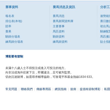
賽事資料
賽馬消息及資訊
分析工
報名表
賽馬消息
速勢能
排位表(本地)
賽馬新聞資料庫
賽日數
賠率
主要賽事
初出馬
賽果
馬匹資料
騎練配
騎師分場表
騎師資料
馬匹搬
練馬師分場表
練馬師資料
貼士指
博彩要有節制
未滿十八歲人士不得投注或進入可投注的地方。
向非法或海外莊家下注，即屬違法，且可被判監禁。
切勿沉迷賭博，如需尋求輔導協助，可致電平和基金熱線1834 633。
常見問題
|
聯絡我們
|
傳媒專用區
|
網頁指南
|
規例
|
提倡有節制博彩
|
私隱