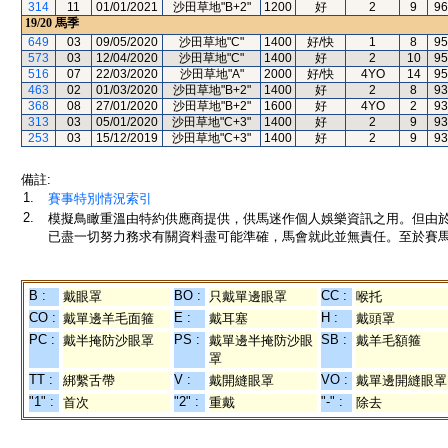
314
11
01/01/2021
沙田草地"B+2"
1200
好
2
9
96
19/20
馬季
649
03
09/05/2020
沙田草地"C"
1400
好/快
1
8
95
573
03
12/04/2020
沙田草地"C"
1400
好
2
10
95
516
07
22/03/2020
沙田草地"A"
2000
好/快
4YO
14
95
463
02
01/03/2020
沙田草地"B+2"
1400
好
2
8
93
368
08
27/01/2020
沙田草地"B+2"
1600
好
4YO
2
93
313
03
05/01/2020
沙田草地"C+3"
1400
好
2
9
93
253
03
15/12/2019
沙田草地"C+3"
1400
好
2
9
93
備註:
1.
賽事特別情況索引
2.
模擬鳥瞰重溫由特約供應商提供，供馬迷作個人娛樂資訊之用。但由
已盡一切努力務求有關資料盡可能準確，馬會就此並無責任。至於賽馬
B :
BO :
CC :
戴眼罩
只戴單邊眼罩
喉托
CO :
E :
H :
戴單邊羊毛面箍
戴耳塞
戴頭罩
PC :
PS :
SB :
戴半掩防沙眼罩
戴單邊半掩防沙眼
戴羊毛額箍
罩
TT :
V :
VO :
綁繫舌帶
戴開縫眼罩
戴單邊開縫眼罩
"1" :
"2" :
"-" :
首次
重戴
除去