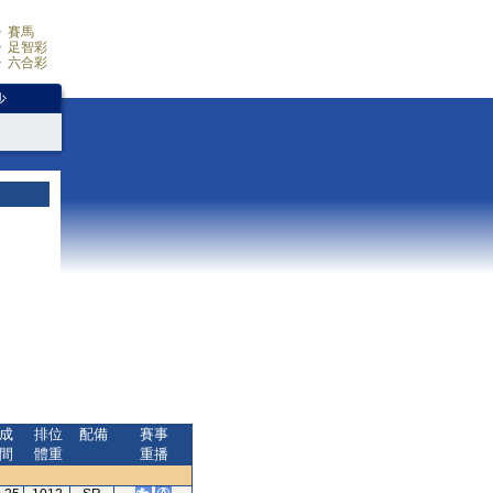
賽馬
足智彩
六合彩
少
成
排位
配備
賽事
間
體重
重播