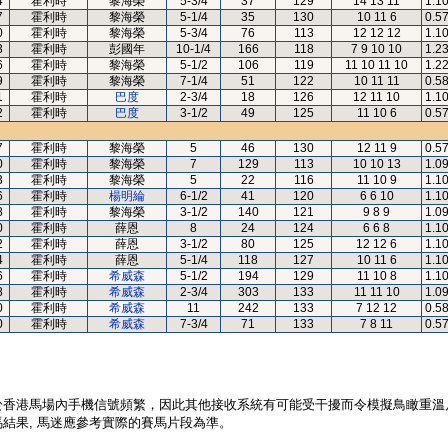
4
霍利時
黎海榮
5-3/4
37
129
14 13 11
1.1
7
霍利時
黎海榮
5-1/4
35
130
10 11 6
0.5
0
霍利時
黎海榮
5-3/4
76
113
12 12 12
1.1
3
霍利時
彭國年
10-1/4
166
118
7 9 10 10
1.2
6
霍利時
黎海榮
5-1/2
106
119
11 10 11 10
1.2
9
霍利時
黎海榮
7-1/4
51
122
10 11 11
0.5
1
霍利時
巴度
2-3/4
18
126
12 11 10
1.1
2
霍利時
巴度
3-1/2
49
125
11 10 6
0.5
7
霍利時
黎海榮
5
46
130
12 11 9
0.5
0
霍利時
黎海榮
7
129
113
10 10 13
1.0
3
霍利時
黎海榮
5
22
116
11 10 9
1.1
6
霍利時
楊明綸
6-1/2
41
120
6 6 10
1.1
8
霍利時
黎海榮
3-1/2
140
121
9 8 9
1.0
0
霍利時
薛恩
8
24
124
6 6 8
1.1
2
霍利時
薛恩
3-1/2
80
125
12 12 6
1.1
4
霍利時
薛恩
5-1/4
118
127
10 11 6
1.1
6
霍利時
希威森
5-1/2
194
129
11 10 8
1.1
8
霍利時
希威森
2-3/4
303
133
11 11 10
1.0
0
霍利時
希威森
11
242
133
7 12 12
0.5
0
霍利時
希威森
7-3/4
71
133
7 8 11
0.5
於香港馬場內手機信號頻繁，因此其他接收系統有可能受干擾而令模擬鳥瞰重溫
結果, 馬迷應參考實際的賽馬片段為準。