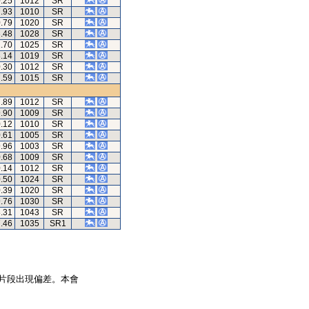
0.25
1012
SR
7.93
1010
SR
0.79
1020
SR
3.48
1028
SR
2.70
1025
SR
8.14
1019
SR
0.30
1012
SR
7.59
1015
SR
7.89
1012
SR
9.90
1009
SR
0.12
1010
SR
0.61
1005
SR
9.96
1003
SR
0.68
1009
SR
0.14
1012
SR
0.50
1024
SR
0.39
1020
SR
9.76
1030
SR
8.31
1043
SR
7.46
1035
SR1
片段出現偏差。本會