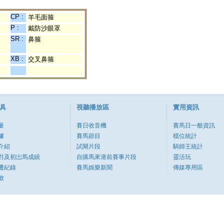
CP :
羊毛面箍
P :
戴防沙眼罩
SR :
鼻箍
XB :
交叉鼻箍
具
視聽播放區
實用資訊
量
賽日收音機
賽馬日一般資訊
據
賽馬節目
檔位統計
介紹
試閘片段
騎師王統計
對及初岀馬成績
自購馬來港前賽事片段
靈活玩
遷紀錄
賽馬娛樂新聞
傳媒專用區
數