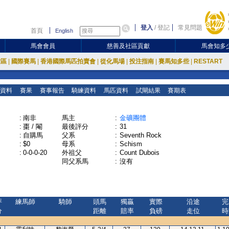
登入
/
登記
常見問題
首頁
English
馬會會員
慈善及社區貢獻
馬會知多
放區
|
國際賽馬
|
香港國際馬匹拍賣會
|
從化馬場
|
投注指南
|
賽馬知多些
|
RESTART
資料
賽果
賽事報告
騎練資料
馬匹資料
試閘結果
賽期表
:
南非
馬主
:
金礦團體
:
棗 / 閹
最後評分
:
31
:
自購馬
父系
:
Seventh Rock
:
$0
母系
:
Schism
:
0-0-0-20
外祖父
:
Count Dubois
同父系馬
:
沒有
評
練馬師
騎師
頭馬
獨贏
實際
沿途
完
分
距離
賠率
負磅
走位
時