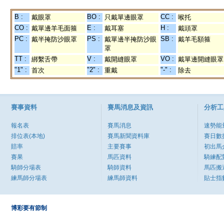
B :
BO :
CC :
戴眼罩
只戴單邊眼罩
喉托
CO :
E :
H :
戴單邊羊毛面箍
戴耳塞
戴頭罩
PC :
PS :
SB :
戴半掩防沙眼罩
戴單邊半掩防沙眼
戴羊毛額箍
罩
TT :
V :
VO :
綁繫舌帶
戴開縫眼罩
戴單邊開縫眼罩
"1" :
"2" :
"-" :
首次
重戴
除去
賽事資料
賽馬消息及資訊
分析工
報名表
賽馬消息
速勢能
排位表(本地)
賽馬新聞資料庫
賽日數
賠率
主要賽事
初出馬
賽果
馬匹資料
騎練配
騎師分場表
騎師資料
馬匹搬
練馬師分場表
練馬師資料
貼士指
博彩要有節制