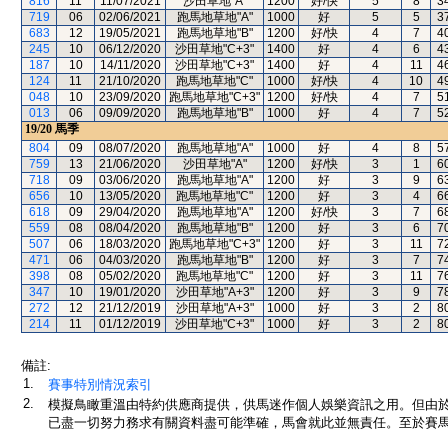
816
11
11/07/2021
沙田草地"A"
1200
好/快
5
8
3
719
06
02/06/2021
跑馬地草地"A"
1000
好
5
5
3
683
12
19/05/2021
跑馬地草地"B"
1200
好/快
4
7
4
245
10
06/12/2020
沙田草地"C+3"
1400
好
4
6
4
187
10
14/11/2020
沙田草地"C+3"
1400
好
4
11
4
124
11
21/10/2020
跑馬地草地"C"
1000
好/快
4
10
4
048
10
23/09/2020
跑馬地草地"C+3"
1200
好/快
4
7
5
013
06
09/09/2020
跑馬地草地"B"
1000
好
4
7
5
19/20
馬季
804
09
08/07/2020
跑馬地草地"A"
1000
好
4
8
5
759
13
21/06/2020
沙田草地"A"
1200
好/快
3
1
6
718
09
03/06/2020
跑馬地草地"A"
1200
好
3
9
6
656
10
13/05/2020
跑馬地草地"C"
1200
好
3
4
6
618
09
29/04/2020
跑馬地草地"A"
1200
好/快
3
7
6
559
08
08/04/2020
跑馬地草地"B"
1200
好
3
6
7
507
06
18/03/2020
跑馬地草地"C+3"
1200
好
3
11
7
471
06
04/03/2020
跑馬地草地"B"
1200
好
3
7
7
398
08
05/02/2020
跑馬地草地"C"
1200
好
3
11
7
347
10
19/01/2020
沙田草地"A+3"
1200
好
3
9
7
272
12
21/12/2019
沙田草地"A+3"
1000
好
3
2
8
214
11
01/12/2019
沙田草地"C+3"
1000
好
3
2
8
備註:
1.
賽事特別情況索引
2.
模擬鳥瞰重溫由特約供應商提供，供馬迷作個人娛樂資訊之用。但由
已盡一切努力務求有關資料盡可能準確，馬會就此並無責任。至於賽馬