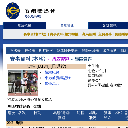
馬場活動
賽馬資訊
足球資訊
賽事資料(本地)
|
賽事資料(越洋轉播)
|
賽馬新聞
|
主要賽事
|
視聽播
報名表
排位表
即時賠率
練馬師分場表
騎師分場表
參考資料
統計
金糠 (D134) (已退役)
出生地
毛色 / 性別
往績紀錄
進口類別
來港前賽績記錄
總獎金*
其他馬匹
冠-亞-季-總出賽次數*
*包括本地及海外賽績及獎金
馬匹往績紀錄 - 金糠
場次
名次
日期
馬場/跑道/
途程
場地
賽事
檔位
賽道
狀況
班次
20/21
馬季