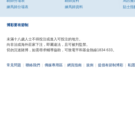
騎師分場表
騎師資料
馬匹搬
練馬師分場表
練馬師資料
貼士指
博彩要有節制
未滿十八歲人士不得投注或進入可投注的地方。
向非法或海外莊家下注，即屬違法，且可被判監禁。
切勿沉迷賭博，如需尋求輔導協助，可致電平和基金熱線1834 633。
常見問題
|
聯絡我們
|
傳媒專用區
|
網頁指南
|
規例
|
提倡有節制博彩
|
私隱