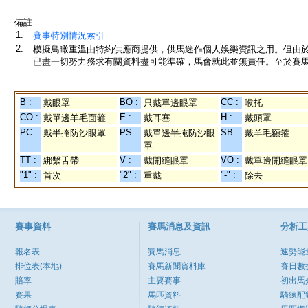
備註:
1.
賽事特別情況索引
2.
模擬鳥瞰重溫由特約供應商提供，供馬迷作個人娛樂資訊之用。但由
已盡一切努力務求有關資料盡可能準確，馬會就此並無責任。至於賽馬
B :
BO :
CC :
戴眼罩
只戴單邊眼罩
喉托
CO :
E :
H :
戴單邊羊毛面箍
戴耳塞
戴頭罩
PC :
PS :
SB :
戴半掩防沙眼罩
戴單邊半掩防沙眼
戴羊毛額箍
罩
TT :
V :
VO :
綁繫舌帶
戴開縫眼罩
戴單邊開縫眼罩
"1" :
"2" :
"-" :
首次
重戴
除去
賽事資料
賽馬消息及資訊
分析工
報名表
賽馬消息
速勢能
排位表(本地)
賽馬新聞資料庫
賽日數
賠率
主要賽事
初出馬
賽果
馬匹資料
騎練配