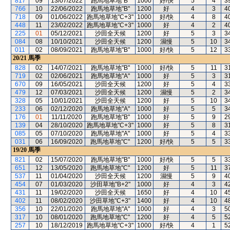
817
09
13/07/2022
跑馬地草地"B"
1000
好/快
5
4
3
766
10
22/06/2022
跑馬地草地"B"
1200
好
4
3
4
718
09
01/06/2022
跑馬地草地"C+3"
1000
好/快
4
8
4
448
11
23/02/2022
跑馬地草地"C+3"
1000
好
4
2
4
225
01
05/12/2021
沙田全天候
1200
好
5
3
3
084
08
10/10/2021
沙田全天候
1200
濕慢
5
10
3
011
02
08/09/2021
跑馬地草地"B"
1000
好/快
5
12
3
20/21
馬季
828
02
14/07/2021
跑馬地草地"B"
1000
好/快
5
11
3
719
02
02/06/2021
跑馬地草地"A"
1000
好
5
3
3
670
09
16/05/2021
沙田全天候
1200
好
5
4
3
479
12
07/03/2021
沙田全天候
1200
濕慢
5
2
3
328
05
10/01/2021
沙田全天候
1200
好
5
10
3
233
06
02/12/2020
跑馬地草地"A"
1000
好
5
5
3
176
01
11/11/2020
跑馬地草地"B"
1000
好
5
9
2
139
04
28/10/2020
跑馬地草地"C+3"
1000
好
5
8
3
085
05
07/10/2020
跑馬地草地"A"
1000
好
5
4
3
031
06
16/09/2020
跑馬地草地"C"
1200
好/快
5
5
3
19/20
馬季
821
02
15/07/2020
跑馬地草地"B"
1000
好/快
5
5
3
651
12
13/05/2020
跑馬地草地"C"
1200
好
5
11
3
537
11
01/04/2020
沙田全天候
1200
濕慢
5
9
4
454
07
01/03/2020
沙田草地"B+2"
1000
好
4
3
4
431
11
19/02/2020
沙田全天候
1650
好
4
10
4
402
11
08/02/2020
沙田草地"C+3"
1400
好
4
10
4
356
10
22/01/2020
跑馬地草地"A"
1000
好
4
3
5
317
10
08/01/2020
跑馬地草地"C"
1200
好
4
5
5
257
10
18/12/2019
跑馬地草地"C+3"
1000
好/快
4
1
5