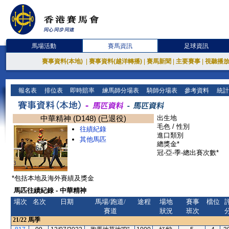
馬場活動
賽馬資訊
足球資訊
賽事資料(本地)
|
賽事資料(越洋轉播)
|
賽馬新聞
|
主要賽事
|
視聽播
報名表
排位表
即時賠率
練馬師分場表
騎師分場表
參考資料
統計
中華精神 (D148) (已退役)
出生地
毛色 / 性別
往績紀錄
進口類別
其他馬匹
總獎金*
冠-亞-季-總出賽次數*
*包括本地及海外賽績及獎金
馬匹往績紀錄 - 中華精神
場次
名次
日期
馬場/跑道/
途程
場地
賽事
檔位
賽道
狀況
班次
21/22
馬季