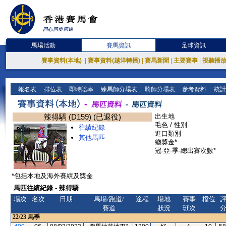
馬場活動
賽馬資訊
足球資訊
賽事資料(本地)
|
賽事資料(越洋轉播)
|
賽馬新聞
|
主要賽事
|
視聽播
報名表
排位表
即時賠率
練馬師分場表
騎師分場表
參考資料
統計
辣得驕 (D159) (已退役)
出生地
毛色 / 性別
往績紀錄
進口類別
其他馬匹
總獎金*
冠-亞-季-總出賽次數*
*包括本地及海外賽績及獎金
馬匹往績紀錄 - 辣得驕
場次
名次
日期
馬場/跑道/
途程
場地
賽事
檔位
賽道
狀況
班次
22/23
馬季