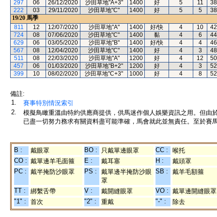
297
06
26/12/2020
沙田草地"A+3"
1400
好
5
11
38
222
03
29/11/2020
沙田草地"C"
1400
好
5
5
38
19/20
馬季
811
12
12/07/2020
沙田草地"A"
1400
好/快
4
10
42
724
08
07/06/2020
沙田草地"C"
1400
黏
4
6
44
629
06
03/05/2020
沙田草地"B"
1400
好/快
4
4
46
567
08
12/04/2020
沙田草地"C"
1400
好
4
3
48
511
08
22/03/2020
沙田草地"A"
1200
好
4
12
50
457
06
01/03/2020
沙田草地"B+2"
1200
好
4
3
52
399
10
08/02/2020
沙田草地"C+3"
1000
好
4
8
52
備註:
1.
賽事特別情況索引
2.
模擬鳥瞰重溫由特約供應商提供，供馬迷作個人娛樂資訊之用。但由
已盡一切努力務求有關資料盡可能準確，馬會就此並無責任。至於賽馬
B :
BO :
CC :
戴眼罩
只戴單邊眼罩
喉托
CO :
E :
H :
戴單邊羊毛面箍
戴耳塞
戴頭罩
PC :
PS :
SB :
戴半掩防沙眼罩
戴單邊半掩防沙眼
戴羊毛額箍
罩
TT :
V :
VO :
綁繫舌帶
戴開縫眼罩
戴單邊開縫眼罩
"1" :
"2" :
"-" :
首次
重戴
除去