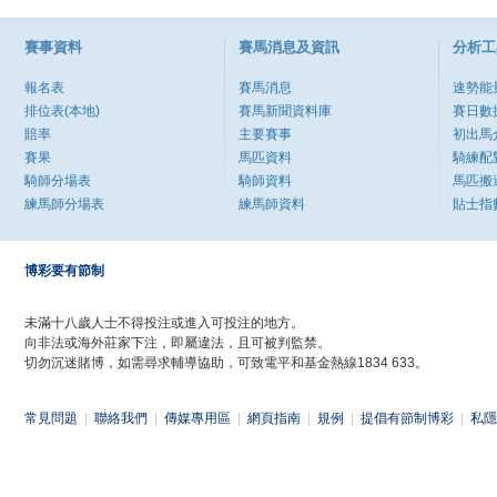
賽事資料
賽馬消息及資訊
分析工
報名表
賽馬消息
速勢能
排位表(本地)
賽馬新聞資料庫
賽日數
賠率
主要賽事
初出馬
賽果
馬匹資料
騎練配
騎師分場表
騎師資料
馬匹搬
練馬師分場表
練馬師資料
貼士指
博彩要有節制
未滿十八歲人士不得投注或進入可投注的地方。
向非法或海外莊家下注，即屬違法，且可被判監禁。
切勿沉迷賭博，如需尋求輔導協助，可致電平和基金熱線1834 633。
常見問題
|
聯絡我們
|
傳媒專用區
|
網頁指南
|
規例
|
提倡有節制博彩
|
私隱