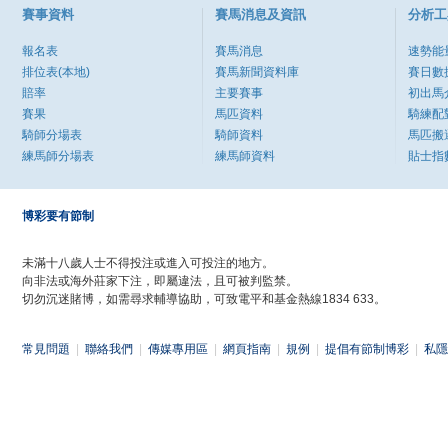
賽事資料
賽馬消息及資訊
分析工
報名表
賽馬消息
速勢能
排位表(本地)
賽馬新聞資料庫
賽日數
賠率
主要賽事
初出馬
賽果
馬匹資料
騎練配
騎師分場表
騎師資料
馬匹搬
練馬師分場表
練馬師資料
貼士指
博彩要有節制
未滿十八歲人士不得投注或進入可投注的地方。
向非法或海外莊家下注，即屬違法，且可被判監禁。
切勿沉迷賭博，如需尋求輔導協助，可致電平和基金熱線1834 633。
常見問題
|
聯絡我們
|
傳媒專用區
|
網頁指南
|
規例
|
提倡有節制博彩
|
私隱