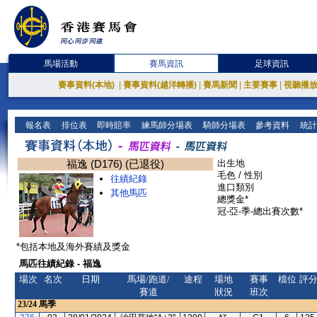
馬場活動
賽馬資訊
足球資訊
賽事資料(本地)
|
賽事資料(越洋轉播)
|
賽馬新聞
|
主要賽事
|
視聽播
報名表
排位表
即時賠率
練馬師分場表
騎師分場表
參考資料
統計
福逸 (D176) (已退役)
出生地
毛色 / 性別
往績紀錄
進口類別
其他馬匹
總獎金*
冠-亞-季-總出賽次數*
*包括本地及海外賽績及獎金
馬匹往績紀錄 - 福逸
場次
名次
日期
馬場/跑道/
途程
場地
賽事
檔位
評
賽道
狀況
班次
23/24
馬季