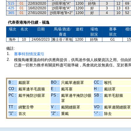
515
01
22/03/2020
沙田草地"A"
1200
好/快
3
12
69
425
01
16/02/2020
沙田草地"A"
1200
好
3
13
63
365
01
27/01/2020
沙田草地"B+2"
1200
好
4
10
52
代表香港海外往績 - 福逸
場次
名次
日期
馬場/跑道/
途程
場地
賽事
檔
賽道
狀況
班次
海外
10
24/06/2023
雅士谷 / 草地
1200
好/快
G1
15
備註:
1.
賽事特別情況索引
2.
模擬鳥瞰重溫由特約供應商提供，供馬迷作個人娛樂資訊之用。但由
已盡一切努力務求有關資料盡可能準確，馬會就此並無責任。至於賽馬
B :
BO :
CC :
戴眼罩
只戴單邊眼罩
喉托
CO :
E :
H :
戴單邊羊毛面箍
戴耳塞
戴頭罩
PC :
PS :
SB :
戴半掩防沙眼罩
戴單邊半掩防沙眼
戴羊毛額箍
罩
TT :
V :
VO :
綁繫舌帶
戴開縫眼罩
戴單邊開縫眼罩
"1" :
"2" :
"-" :
首次
重戴
除去