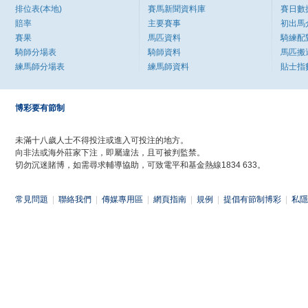
排位表(本地)
賽馬新聞資料庫
賽日數
賠率
主要賽事
初出馬
賽果
馬匹資料
騎練配
騎師分場表
騎師資料
馬匹搬
練馬師分場表
練馬師資料
貼士指
博彩要有節制
未滿十八歲人士不得投注或進入可投注的地方。
向非法或海外莊家下注，即屬違法，且可被判監禁。
切勿沉迷賭博，如需尋求輔導協助，可致電平和基金熱線1834 633。
常見問題
|
聯絡我們
|
傳媒專用區
|
網頁指南
|
規例
|
提倡有節制博彩
|
私隱