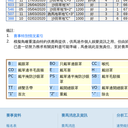
662
11
17/05/2020
沙田草地"C+3"
1200
好/快
4
11
64
603
10
26/04/2020
沙田草地"A"
1200
好
3
7
66
546
05
05/04/2020
沙田草地"B+2"
1200
好
3
1
67
507
11
18/03/2020
跑馬地草地"C+3"
1200
好
3
3
69
388
10
02/02/2020
沙田草地"C"
1000
好
3
6
69
備註:
1.
賽事特別情況索引
2.
模擬鳥瞰重溫由特約供應商提供，供馬迷作個人娛樂資訊之用。但由
已盡一切努力務求有關資料盡可能準確，馬會就此並無責任。至於賽馬
B :
BO :
CC :
戴眼罩
只戴單邊眼罩
喉托
CO :
E :
H :
戴單邊羊毛面箍
戴耳塞
戴頭罩
PC :
PS :
SB :
戴半掩防沙眼罩
戴單邊半掩防沙眼
戴羊毛額箍
罩
TT :
V :
VO :
綁繫舌帶
戴開縫眼罩
戴單邊開縫眼罩
"1" :
"2" :
"-" :
首次
重戴
除去
賽事資料
賽馬消息及資訊
分析工
報名表
賽馬消息
速勢能