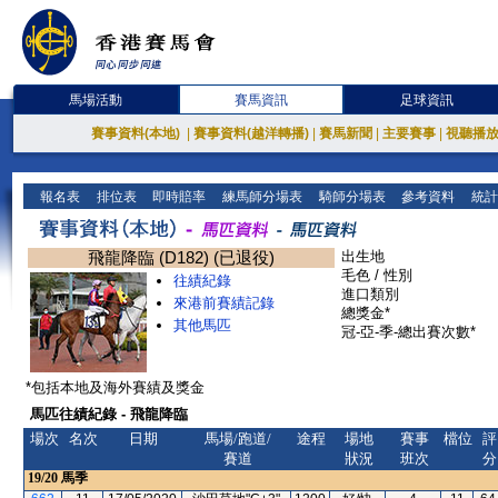
馬場活動
賽馬資訊
足球資訊
賽事資料(本地)
|
賽事資料(越洋轉播)
|
賽馬新聞
|
主要賽事
|
視聽播
報名表
排位表
即時賠率
練馬師分場表
騎師分場表
參考資料
統計
飛龍降臨 (D182) (已退役)
出生地
毛色 / 性別
往績紀錄
進口類別
來港前賽績記錄
總獎金*
其他馬匹
冠-亞-季-總出賽次數*
*包括本地及海外賽績及獎金
馬匹往績紀錄 - 飛龍降臨
場次
名次
日期
馬場/跑道/
途程
場地
賽事
檔位
評
賽道
狀況
班次
分
19/20
馬季