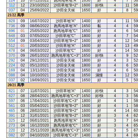
224
10
07/12/2022
跑馬地草地"A"
1650
好
4
7
56
112
12
23/10/2022
沙田草地"B+2"
1600
好/快
4
11
58
037
04
25/09/2022
沙田全天候
1650
好
4
8
59
21/22
馬季
828
09
16/07/2022
沙田草地"A"
1400
好
4
11
59
736
09
08/06/2022
跑馬地草地"A"
1650
黏
4
4
59
696
01
25/05/2022
跑馬地草地"C"
1650
好
4
6
54
648
03
07/05/2022
沙田草地"C"
1800
好
4
7
54
554
09
03/04/2022
沙田草地"B+2"
1600
好
4
12
54
512
01
20/03/2022
沙田草地"A"
1600
好
4
13
49
478
04
06/03/2022
沙田草地"C"
1600
好
4
14
50
370
09
26/01/2022
跑馬地草地"C+3"
1650
好/快
4
9
52
292
04
29/12/2021
沙田全天候
1800
好
4
3
52
224
02
05/12/2021
沙田全天候
1800
好
4
6
50
169
04
13/11/2021
沙田全天候
1650
好
4
6
50
088
04
10/10/2021
沙田全天候
1650
濕慢
4
12
50
037
02
19/09/2021
沙田全天候
1650
好
4
5
50
20/21
馬季
821
07
11/07/2021
沙田草地"A"
1400
好/快
4
3
54
627
08
28/04/2021
跑馬地草地"C+3"
1650
好/快
4
3
56
597
06
17/04/2021
沙田草地"C+3"
1800
好
4
1
58
561
03
05/04/2021
沙田草地"B+2"
1600
好
4
1
58
465
06
28/02/2021
沙田草地"B+2"
1600
好
4
14
60
391
12
31/01/2021
沙田草地"B+2"
1600
好
3
4
62
325
12
06/01/2021
跑馬地草地"A"
1800
好
3
7
64
273
04
16/12/2020
跑馬地草地"C"
1650
好
3
4
65
220
12
25/11/2020
跑馬地草地"C+3"
1650
好
3
5
67
082
07
04/10/2020
沙田草地"C+3"
1400
好
3
4
69