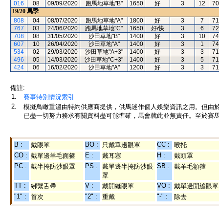
016
08
09/09/2020
跑馬地草地"B"
1650
好
3
12
70
19/20
馬季
808
04
08/07/2020
跑馬地草地"A"
1800
好
3
7
71
767
03
24/06/2020
跑馬地草地"C"
1650
好/快
3
6
72
708
08
31/05/2020
沙田草地"B"
1400
好
3
10
74
607
10
26/04/2020
沙田草地"A"
1400
好
3
1
74
534
02
29/03/2020
沙田草地"A+3"
1400
好
3
3
71
496
05
14/03/2020
沙田草地"C+3"
1400
好
3
5
71
424
06
16/02/2020
沙田草地"A"
1200
好
3
3
71
備註:
1.
賽事特別情況索引
2.
模擬鳥瞰重溫由特約供應商提供，供馬迷作個人娛樂資訊之用。但由
已盡一切努力務求有關資料盡可能準確，馬會就此並無責任。至於賽馬
B :
BO :
CC :
戴眼罩
只戴單邊眼罩
喉托
CO :
E :
H :
戴單邊羊毛面箍
戴耳塞
戴頭罩
PC :
PS :
SB :
戴半掩防沙眼罩
戴單邊半掩防沙眼
戴羊毛額箍
罩
TT :
V :
VO :
綁繫舌帶
戴開縫眼罩
戴單邊開縫眼罩
"1" :
"2" :
"-" :
首次
重戴
除去