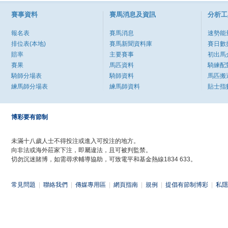
賽事資料
賽馬消息及資訊
分析工
報名表
賽馬消息
速勢能
排位表(本地)
賽馬新聞資料庫
賽日數
賠率
主要賽事
初出馬
賽果
馬匹資料
騎練配
騎師分場表
騎師資料
馬匹搬
練馬師分場表
練馬師資料
貼士指
博彩要有節制
未滿十八歲人士不得投注或進入可投注的地方。
向非法或海外莊家下注，即屬違法，且可被判監禁。
切勿沉迷賭博，如需尋求輔導協助，可致電平和基金熱線1834 633。
常見問題
|
聯絡我們
|
傳媒專用區
|
網頁指南
|
規例
|
提倡有節制博彩
|
私隱