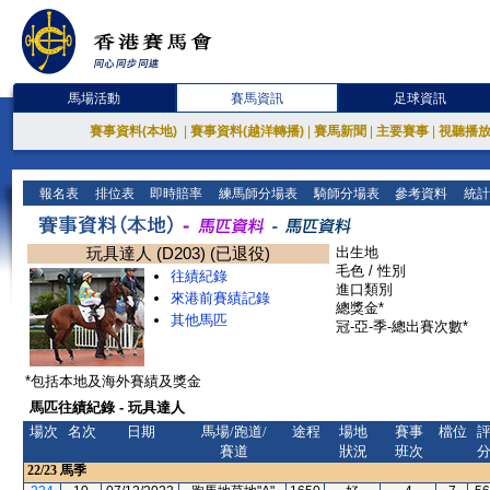
馬場活動
賽馬資訊
足球資訊
賽事資料(本地)
|
賽事資料(越洋轉播)
|
賽馬新聞
|
主要賽事
|
視聽播
報名表
排位表
即時賠率
練馬師分場表
騎師分場表
參考資料
統計
玩具達人 (D203) (已退役)
出生地
毛色 / 性別
往績紀錄
進口類別
來港前賽績記錄
總獎金*
其他馬匹
冠-亞-季-總出賽次數*
*包括本地及海外賽績及獎金
馬匹往績紀錄 - 玩具達人
場次
名次
日期
馬場/跑道/
途程
場地
賽事
檔位
賽道
狀況
班次
22/23
馬季