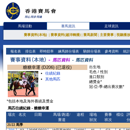
馬場活動
賽馬資訊
足球資訊
賽事資料(本地)
|
賽事資料(越洋轉播)
|
賽馬新聞
|
主要賽事
|
視聽播
報名表
排位表
即時賠率
練馬師分場表
騎師分場表
參考資料
統計
糖糖幸運 (D206) (已退役)
出生地
毛色 / 性別
往績紀錄
進口類別
其他馬匹
總獎金*
冠-亞-季-總出賽次數*
*包括本地及海外賽績及獎金
馬匹往績紀錄 - 糖糖幸運
場次
名次
日期
馬場/跑道/
途程
場地
賽事
檔位
賽道
狀況
班次
21/22
馬季