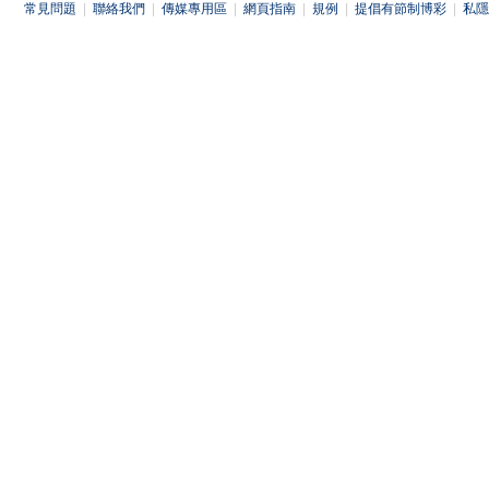
常見問題
|
聯絡我們
|
傳媒專用區
|
網頁指南
|
規例
|
提倡有節制博彩
|
私隱