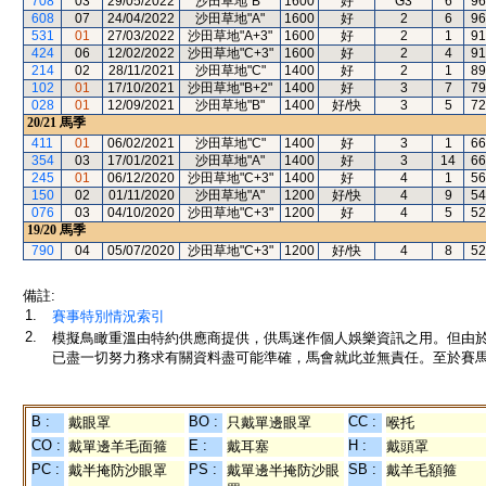
708
03
29/05/2022
沙田草地"B"
1600
好
G3
6
96
608
07
24/04/2022
沙田草地"A"
1600
好
2
6
96
531
01
27/03/2022
沙田草地"A+3"
1600
好
2
1
91
424
06
12/02/2022
沙田草地"C+3"
1600
好
2
4
91
214
02
28/11/2021
沙田草地"C"
1400
好
2
1
89
102
01
17/10/2021
沙田草地"B+2"
1400
好
3
7
79
028
01
12/09/2021
沙田草地"B"
1400
好/快
3
5
72
20/21
馬季
411
01
06/02/2021
沙田草地"C"
1400
好
3
1
66
354
03
17/01/2021
沙田草地"A"
1400
好
3
14
66
245
01
06/12/2020
沙田草地"C+3"
1400
好
4
1
56
150
02
01/11/2020
沙田草地"A"
1200
好/快
4
9
54
076
03
04/10/2020
沙田草地"C+3"
1200
好
4
5
52
19/20
馬季
790
04
05/07/2020
沙田草地"C+3"
1200
好/快
4
8
52
備註:
1.
賽事特別情況索引
2.
模擬鳥瞰重溫由特約供應商提供，供馬迷作個人娛樂資訊之用。但由
已盡一切努力務求有關資料盡可能準確，馬會就此並無責任。至於賽馬
B :
BO :
CC :
戴眼罩
只戴單邊眼罩
喉托
CO :
E :
H :
戴單邊羊毛面箍
戴耳塞
戴頭罩
PC :
PS :
SB :
戴半掩防沙眼罩
戴單邊半掩防沙眼
戴羊毛額箍