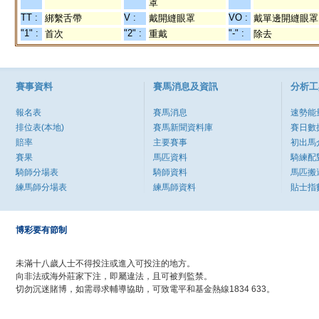
罩
TT :
V :
VO :
綁繫舌帶
戴開縫眼罩
戴單邊開縫眼罩
"1" :
"2" :
"-" :
首次
重戴
除去
賽事資料
賽馬消息及資訊
分析工
報名表
賽馬消息
速勢能
排位表(本地)
賽馬新聞資料庫
賽日數
賠率
主要賽事
初出馬
賽果
馬匹資料
騎練配
騎師分場表
騎師資料
馬匹搬
練馬師分場表
練馬師資料
貼士指
博彩要有節制
未滿十八歲人士不得投注或進入可投注的地方。
向非法或海外莊家下注，即屬違法，且可被判監禁。
切勿沉迷賭博，如需尋求輔導協助，可致電平和基金熱線1834 633。