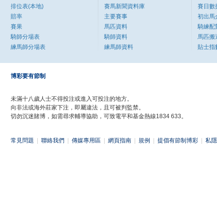
排位表(本地)
賽馬新聞資料庫
賽日數
賠率
主要賽事
初出馬
賽果
馬匹資料
騎練配
騎師分場表
騎師資料
馬匹搬
練馬師分場表
練馬師資料
貼士指
博彩要有節制
未滿十八歲人士不得投注或進入可投注的地方。
向非法或海外莊家下注，即屬違法，且可被判監禁。
切勿沉迷賭博，如需尋求輔導協助，可致電平和基金熱線1834 633。
常見問題
|
聯絡我們
|
傳媒專用區
|
網頁指南
|
規例
|
提倡有節制博彩
|
私隱