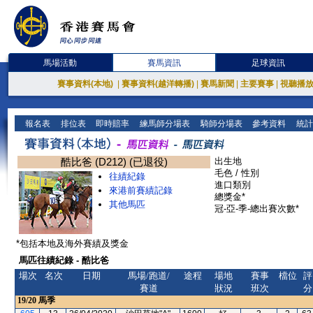
馬場活動
賽馬資訊
足球資訊
賽事資料(本地)
|
賽事資料(越洋轉播)
|
賽馬新聞
|
主要賽事
|
視聽播
報名表
排位表
即時賠率
練馬師分場表
騎師分場表
參考資料
統計
酷比爸 (D212) (已退役)
出生地
毛色 / 性別
往績紀錄
進口類別
來港前賽績記錄
總獎金*
其他馬匹
冠-亞-季-總出賽次數*
*包括本地及海外賽績及獎金
馬匹往績紀錄 - 酷比爸
場次
名次
日期
馬場/跑道/
途程
場地
賽事
檔位
評
賽道
狀況
班次
分
19/20
馬季