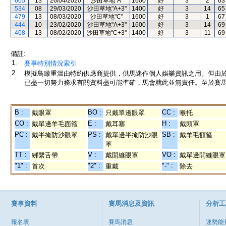
605
13
26/04/2020
沙田草地"A"
1600
好
3
2
63
534
08
29/03/2020
沙田草地"A+3"
1400
好
3
14
65
479
13
08/03/2020
沙田草地"C"
1600
好
3
1
67
444
10
23/02/2020
沙田草地"A+3"
1600
好
3
14
69
408
13
08/02/2020
沙田草地"C+3"
1400
好
3
11
69
備註:
1.
賽事特別情況索引
2.
模擬鳥瞰重溫由特約供應商提供，供馬迷作個人娛樂資訊之用。但由
已盡一切努力務求有關資料盡可能準確，馬會就此並無責任。至於賽馬
B :
BO :
CC :
戴眼罩
只戴單邊眼罩
喉托
CO :
E :
H :
戴單邊羊毛面箍
戴耳塞
戴頭罩
PC :
PS :
SB :
戴半掩防沙眼罩
戴單邊半掩防沙眼
戴羊毛額箍
罩
TT :
V :
VO :
綁繫舌帶
戴開縫眼罩
戴單邊開縫眼罩
"1" :
"2" :
"-" :
首次
重戴
除去
賽事資料
賽馬消息及資訊
分析工
報名表
賽馬消息
速勢能