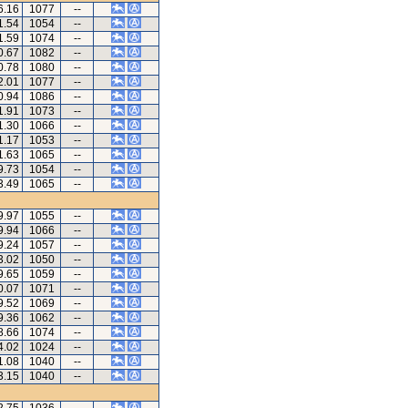
6.16
1077
--
1.54
1054
--
1.59
1074
--
0.67
1082
--
0.78
1080
--
2.01
1077
--
0.94
1086
--
1.91
1073
--
1.30
1066
--
1.17
1053
--
1.63
1065
--
9.73
1054
--
3.49
1065
--
9.97
1055
--
9.94
1066
--
9.24
1057
--
3.02
1050
--
9.65
1059
--
0.07
1071
--
9.52
1069
--
9.36
1062
--
8.66
1074
--
4.02
1024
--
1.08
1040
--
3.15
1040
--