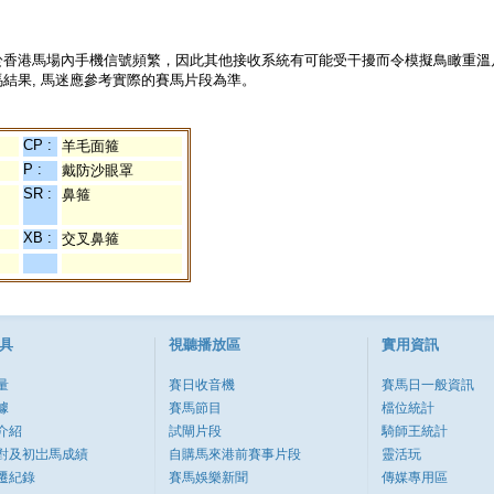
於香港馬場內手機信號頻繁，因此其他接收系統有可能受干擾而令模擬鳥瞰重溫
結果, 馬迷應參考實際的賽馬片段為準。
CP :
羊毛面箍
P :
戴防沙眼罩
SR :
鼻箍
XB :
交叉鼻箍
具
視聽播放區
實用資訊
量
賽日收音機
賽馬日一般資訊
據
賽馬節目
檔位統計
介紹
試閘片段
騎師王統計
對及初岀馬成績
自購馬來港前賽事片段
靈活玩
遷紀錄
賽馬娛樂新聞
傳媒專用區