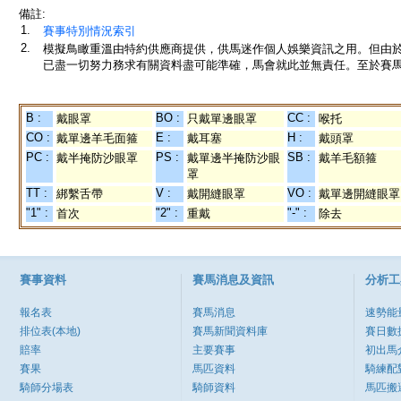
備註:
1.
賽事特別情況索引
2.
模擬鳥瞰重溫由特約供應商提供，供馬迷作個人娛樂資訊之用。但由
已盡一切努力務求有關資料盡可能準確，馬會就此並無責任。至於賽馬
B :
BO :
CC :
戴眼罩
只戴單邊眼罩
喉托
CO :
E :
H :
戴單邊羊毛面箍
戴耳塞
戴頭罩
PC :
PS :
SB :
戴半掩防沙眼罩
戴單邊半掩防沙眼
戴羊毛額箍
罩
TT :
V :
VO :
綁繫舌帶
戴開縫眼罩
戴單邊開縫眼罩
"1" :
"2" :
"-" :
首次
重戴
除去
賽事資料
賽馬消息及資訊
分析工
報名表
賽馬消息
速勢能
排位表(本地)
賽馬新聞資料庫
賽日數
賠率
主要賽事
初出馬
賽果
馬匹資料
騎練配
騎師分場表
騎師資料
馬匹搬