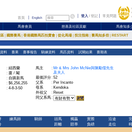
登入
/
登記
常見問題
首頁
English
馬會會員
慈善及社區貢獻
馬會知多
放區
|
國際賽馬
|
香港國際馬匹拍賣會
|
從化馬場
|
投注指南
|
賽馬知多些
|
RESTART
資料
賽果
賽事報告
騎練資料
馬匹資料
試閘結果
賽期表
:
紐西蘭
馬主
:
Mr & Mrs John McNie與陳勵儒先生
及夫人
:
棗 / 閹
最後評分
:
52
:
自購新馬
父系
:
Per Incanto
:
$6,256,255
母系
:
Kendoka
:
4-8-3-50
外祖父
:
Reset
同父系馬
:
評
練馬師
騎師
頭馬
獨贏
實際
沿途
分
距離
賠率
負磅
走位