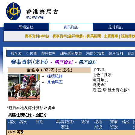
馬場活動
賽馬資訊
足球資訊
賽事資料(本地)
|
賽事資料(越洋轉播)
|
賽馬新聞
|
主要賽事
|
視聽播
報名表
排位表
即時賠率
練馬師分場表
騎師分場表
參考資料
統計
金莊令 (D222) (已退役)
出生地
毛色 / 性別
往績紀錄
進口類別
其他馬匹
總獎金*
冠-亞-季-總出賽次數*
*包括本地及海外賽績及獎金
馬匹往績紀錄 - 金莊令
場次
名次
日期
馬場/跑道/
途程
場地
賽事
檔位
賽道
狀況
班次
23/24
馬季