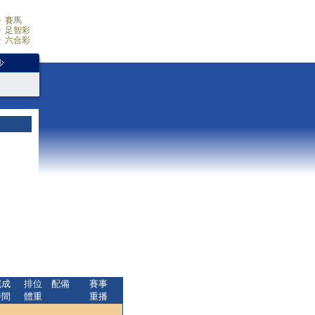
賽馬
足智彩
六合彩
少
完成
排位
配備
賽事
時間
體重
重播