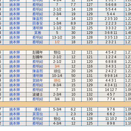
1
姚本輝
蔡明紹
4-1/4
11
124
2 3 2 7
1.2
3
姚本輝
蔡明紹
7
7.7
127
5 6 6 8
1.2
4
姚本輝
蔡明紹
2-1/2
14
128
5 5 4 4
1.3
4
姚本輝
蔡明紹
2-3/4
19
129
5 4 4
1.0
5
姚本輝
陳嘉熙
4
14
123
2 3 5 10
1.2
5
姚本輝
田泰安
1-3/4
8.9
129
2 2 2 3
1.2
4
姚本輝
潘明輝
1-1/2
32
125
3 3 3 2
1.3
4
姚本輝
莫雅
5
30
129
3 6 8 11
1.4
4
姚本輝
蔡明紹
13-1/2
16
128
3 3 5 13
1.2
9
姚本輝
蔡明紹
1/2
18
123
2 3 2 1
1.2
6
姚本輝
彭國年
頸位
12
121
4 5 4 2
1.2
6
姚本輝
彭國年
2-1/2
12
121
1 2 2 4
1.2
6
姚本輝
蔡明紹
2-1/2
13
120
6 8 8 8
1.2
1
姚本輝
蔡明紹
3/4
12
116
3 4 3 1
1.2
9
姚本輝
陳嘉熙
頭位
20
126
2 4 2 2
1.2
9
姚本輝
潘明輝
10-1/4
50
131
9 9 8 14
1.2
4
姚本輝
賀銘年
頭位
15
130
4 4 3 1
1.2
6
姚本輝
蔡明紹
8-3/4
15
129
4 3 4 11
1.2
8
姚本輝
蔡明紹
7
15
131
14 12 7
1.0
8
姚本輝
波健士
2-3/4
10
132
4 5 7
1.0
7
姚本輝
蔡明紹
3/4
11
130
7 7 4
1.0
7
姚本輝
潘頓
5-3/4
6.2
131
9 7 6
1.0
5
姚本輝
莫雷拉
1
2.3
129
6 6 2
1.0
2
姚本輝
蔡明紹
頸位
41
128
11 10 2
1.0
2
姚本輝
蔡明紹
4-3/4
12
125
8 9 8
1.1