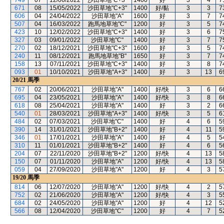
749
07
12/06/2022
沙田草地"C+3"
1400
好
3
4
7
671
08
15/05/2022
沙田草地"C+3"
1400
好/黏
3
3
7
606
04
24/04/2022
沙田草地"A"
1600
好
3
7
7
507
04
16/03/2022
跑馬地草地"C"
1200
好
3
5
7
423
10
12/02/2022
沙田草地"C+3"
1400
好
3
6
7
327
03
09/01/2022
沙田草地"C"
1400
好
3
7
7
270
02
18/12/2021
沙田草地"C+3"
1600
好
3
5
7
240
11
08/12/2021
跑馬地草地"B"
1650
好
3
7
7
158
13
07/11/2021
沙田草地"C+3"
1400
好
3
8
7
093
01
10/10/2021
沙田草地"A+3"
1400
好
3
13
6
20/21
馬季
767
02
20/06/2021
沙田草地"A"
1400
好/快
3
6
6
695
04
23/05/2021
沙田草地"A"
1400
好/快
3
8
6
618
08
25/04/2021
沙田草地"A"
1400
好
3
2
6
540
01
28/03/2021
沙田草地"A+3"
1400
好/快
3
5
6
484
02
07/03/2021
沙田草地"C"
1400
好
4
6
5
390
14
31/01/2021
沙田草地"B+2"
1400
好
4
11
5
346
01
17/01/2021
沙田草地"A"
1400
好
4
5
5
310
11
01/01/2021
沙田草地"B+2"
1400
好
4
6
5
204
07
22/11/2020
沙田草地"B+2"
1200
好/快
4
13
5
150
07
01/11/2020
沙田草地"A"
1200
好/快
4
13
5
059
04
27/09/2020
沙田草地"A"
1200
好
4
3
5
19/20
馬季
814
06
12/07/2020
沙田草地"A"
1200
好/快
4
2
5
752
02
21/06/2020
沙田草地"A"
1200
好/快
4
3
5
684
02
24/05/2020
沙田草地"A"
1200
好
4
12
5
566
08
12/04/2020
沙田草地"C"
1200
好
4
7
5