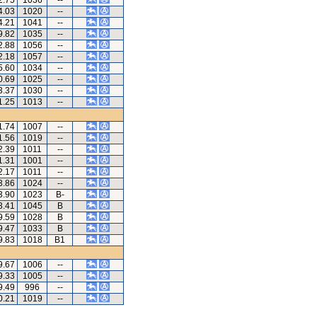
2.75
1036
--
4.03
1020
--
4.21
1041
--
9.82
1035
--
2.88
1056
--
2.18
1057
--
5.60
1034
--
0.69
1025
--
3.37
1030
--
1.25
1013
--
1.74
1007
--
1.56
1019
--
2.39
1011
--
1.31
1001
--
2.17
1011
--
3.86
1024
--
3.90
1023
B-
3.41
1045
B
9.59
1028
B
9.47
1033
B
9.83
1018
B1
9.67
1006
--
9.33
1005
--
9.49
996
--
0.21
1019
--