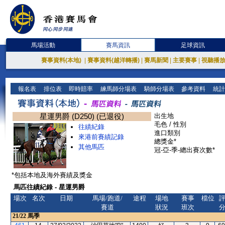
馬場活動
賽馬資訊
足球資訊
賽事資料(本地)
|
賽事資料(越洋轉播)
|
賽馬新聞
|
主要賽事
|
視聽播
報名表
排位表
即時賠率
練馬師分場表
騎師分場表
參考資料
統計
星運男爵 (D250) (已退役)
出生地
毛色 / 性別
往績紀錄
進口類別
來港前賽績記錄
總獎金*
其他馬匹
冠-亞-季-總出賽次數*
*包括本地及海外賽績及獎金
馬匹往績紀錄 - 星運男爵
場次
名次
日期
馬場/跑道/
途程
場地
賽事
檔位
賽道
狀況
班次
21/22
馬季