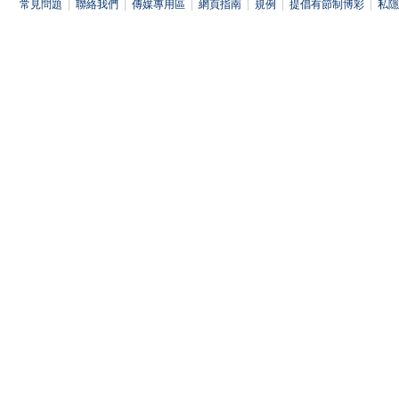
常見問題
|
聯絡我們
|
傳媒專用區
|
網頁指南
|
規例
|
提倡有節制博彩
|
私隱