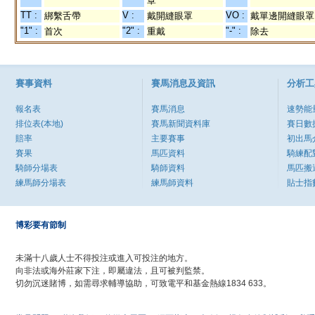
罩
TT :
V :
VO :
綁繫舌帶
戴開縫眼罩
戴單邊開縫眼罩
"1" :
"2" :
"-" :
首次
重戴
除去
賽事資料
賽馬消息及資訊
分析工
報名表
賽馬消息
速勢能
排位表(本地)
賽馬新聞資料庫
賽日數
賠率
主要賽事
初出馬
賽果
馬匹資料
騎練配
騎師分場表
騎師資料
馬匹搬
練馬師分場表
練馬師資料
貼士指
博彩要有節制
未滿十八歲人士不得投注或進入可投注的地方。
向非法或海外莊家下注，即屬違法，且可被判監禁。
切勿沉迷賭博，如需尋求輔導協助，可致電平和基金熱線1834 633。