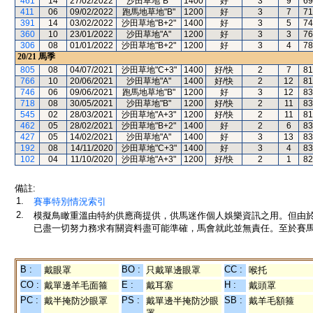
461
14
27/02/2022
沙田草地"B"
1400
好
3
9
69
411
06
09/02/2022
跑馬地草地"B"
1200
好
3
7
71
391
14
03/02/2022
沙田草地"B+2"
1400
好
3
5
74
360
10
23/01/2022
沙田草地"A"
1200
好
3
3
76
306
08
01/01/2022
沙田草地"B+2"
1200
好
3
4
78
20/21
馬季
805
08
04/07/2021
沙田草地"C+3"
1400
好/快
2
7
81
766
10
20/06/2021
沙田草地"A"
1400
好/快
2
12
81
746
06
09/06/2021
跑馬地草地"B"
1200
好
3
12
83
718
08
30/05/2021
沙田草地"B"
1200
好/快
2
11
83
545
02
28/03/2021
沙田草地"A+3"
1200
好/快
2
11
81
462
05
28/02/2021
沙田草地"B+2"
1400
好
2
6
83
427
05
14/02/2021
沙田草地"A"
1400
好
3
13
83
192
08
14/11/2020
沙田草地"C+3"
1400
好
3
4
83
102
04
11/10/2020
沙田草地"A+3"
1200
好/快
2
1
82
備註:
1.
賽事特別情況索引
2.
模擬鳥瞰重溫由特約供應商提供，供馬迷作個人娛樂資訊之用。但由
已盡一切努力務求有關資料盡可能準確，馬會就此並無責任。至於賽馬
B :
BO :
CC :
戴眼罩
只戴單邊眼罩
喉托
CO :
E :
H :
戴單邊羊毛面箍
戴耳塞
戴頭罩
PC :
PS :
SB :
戴半掩防沙眼罩
戴單邊半掩防沙眼
戴羊毛額箍