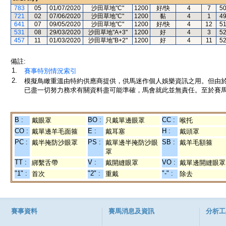
783
05
01/07/2020
沙田草地"C"
1200
好/快
4
7
5
721
02
07/06/2020
沙田草地"C"
1200
黏
4
1
4
641
07
09/05/2020
沙田草地"C"
1200
好/快
4
12
5
531
08
29/03/2020
沙田草地"A+3"
1200
好
4
3
5
457
11
01/03/2020
沙田草地"B+2"
1200
好
4
11
5
備註:
1.
賽事特別情況索引
2.
模擬鳥瞰重溫由特約供應商提供，供馬迷作個人娛樂資訊之用。但由
已盡一切努力務求有關資料盡可能準確，馬會就此並無責任。至於賽馬
B :
BO :
CC :
戴眼罩
只戴單邊眼罩
喉托
CO :
E :
H :
戴單邊羊毛面箍
戴耳塞
戴頭罩
PC :
PS :
SB :
戴半掩防沙眼罩
戴單邊半掩防沙眼
戴羊毛額箍
罩
TT :
V :
VO :
綁繫舌帶
戴開縫眼罩
戴單邊開縫眼罩
"1" :
"2" :
"-" :
首次
重戴
除去
賽事資料
賽馬消息及資訊
分析工