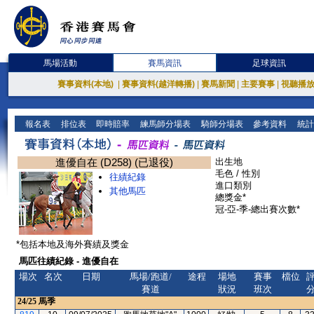
馬場活動
賽馬資訊
足球資訊
賽事資料(本地)
|
賽事資料(越洋轉播)
|
賽馬新聞
|
主要賽事
|
視聽播
報名表
排位表
即時賠率
練馬師分場表
騎師分場表
參考資料
統計
進優自在 (D258) (已退役)
出生地
毛色 / 性別
往績紀錄
進口類別
其他馬匹
總獎金*
冠-亞-季-總出賽次數*
*包括本地及海外賽績及獎金
馬匹往績紀錄 - 進優自在
場次
名次
日期
馬場/跑道/
途程
場地
賽事
檔位
賽道
狀況
班次
24/25
馬季