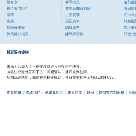
報名表
賽馬消息
速勢能
排位表(本地)
賽馬新聞資料庫
賽日數
賠率
主要賽事
初出馬
賽果
馬匹資料
騎練配
騎師分場表
騎師資料
馬匹搬
練馬師分場表
練馬師資料
貼士指
博彩要有節制
未滿十八歲人士不得投注或進入可投注的地方。
向非法或海外莊家下注，即屬違法，且可被判監禁。
切勿沉迷賭博，如需尋求輔導協助，可致電平和基金熱線1834 633。
常見問題
|
聯絡我們
|
傳媒專用區
|
網頁指南
|
規例
|
提倡有節制博彩
|
私隱