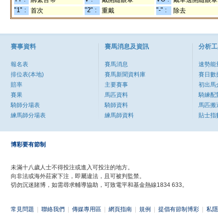
"1" :
"2" :
"-" :
首次
重戴
除去
賽事資料
賽馬消息及資訊
分析工
報名表
賽馬消息
速勢能
排位表(本地)
賽馬新聞資料庫
賽日數
賠率
主要賽事
初出馬
賽果
馬匹資料
騎練配
騎師分場表
騎師資料
馬匹搬
練馬師分場表
練馬師資料
貼士指
博彩要有節制
未滿十八歲人士不得投注或進入可投注的地方。
向非法或海外莊家下注，即屬違法，且可被判監禁。
切勿沉迷賭博，如需尋求輔導協助，可致電平和基金熱線1834 633。
常見問題
|
聯絡我們
|
傳媒專用區
|
網頁指南
|
規例
|
提倡有節制博彩
|
私隱