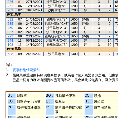
286
01
27/12/2021
沙田草地"A+3"
1400
好
3
14
6
251
06
12/12/2021
沙田草地"A"
1200
好
3
11
6
209
02
28/11/2021
沙田草地"C"
1200
好
3
9
6
20/21
馬季
592
07
14/04/2021
跑馬地草地"B"
1650
好/快
3
10
7
535
06
24/03/2021
跑馬地草地"C+3"
1650
好/快
3
9
7
450
06
21/02/2021
沙田草地"A+3"
1400
好
3
3
7
367
02
24/01/2021
沙田草地"A+3"
1400
好
3
1
6
292
08
23/12/2020
跑馬地草地"C+3"
1650
好/快
3
9
7
244
11
06/12/2020
沙田草地"C+3"
1400
好
3
14
7
108
11
14/10/2020
跑馬地草地"B"
1200
好
3
10
7
19/20
馬季
688
09
24/05/2020
沙田草地"A"
1400
好
3
2
7
備註:
1.
賽事特別情況索引
2.
模擬鳥瞰重溫由特約供應商提供，供馬迷作個人娛樂資訊之用。但由
已盡一切努力務求有關資料盡可能準確，馬會就此並無責任。至於賽馬
B :
BO :
CC :
戴眼罩
只戴單邊眼罩
喉托
CO :
E :
H :
戴單邊羊毛面箍
戴耳塞
戴頭罩
PC :
PS :
SB :
戴半掩防沙眼罩
戴單邊半掩防沙眼
戴羊毛額箍
罩
TT :
V :
VO :
綁繫舌帶
戴開縫眼罩
戴單邊開縫眼罩