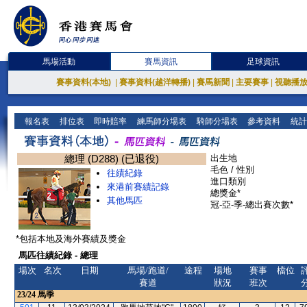
馬場活動
賽馬資訊
足球資訊
賽事資料(本地)
|
賽事資料(越洋轉播)
|
賽馬新聞
|
主要賽事
|
視聽播
報名表
排位表
即時賠率
練馬師分場表
騎師分場表
參考資料
統計
總理 (D288) (已退役)
出生地
毛色 / 性別
往績紀錄
進口類別
來港前賽績記錄
總獎金*
其他馬匹
冠-亞-季-總出賽次數*
*包括本地及海外賽績及獎金
馬匹往績紀錄 - 總理
場次
名次
日期
馬場/跑道/
途程
場地
賽事
檔位
賽道
狀況
班次
23/24
馬季