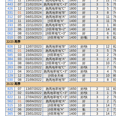
501
11
13/03/2024
跑馬地草地"C"
1800
好
3
12
7
443
07
21/02/2024
跑馬地草地"C+3"
1650
好
3
5
7
426
12
15/02/2024
跑馬地草地"C"
1800
好
3
5
7
331
01
10/01/2024
跑馬地草地"B"
1800
好
3
8
7
312
07
04/01/2024
跑馬地草地"A"
1650
好
3
11
7
234
11
10/12/2023
沙田草地"A"
1400
好
3
11
7
193
05
22/11/2023
跑馬地草地"C"
1650
好
3
1
8
110
06
22/10/2023
沙田草地"B+2"
1400
好
2
14
8
062
08
01/10/2023
沙田草地"C+3"
1600
好
2
6
8
010
05
10/09/2023
沙田草地"A"
1400
好/黏
2
6
8
22/23
馬季
826
12
12/07/2023
跑馬地草地"B"
1650
好/快
2
12
8
691
01
24/05/2023
跑馬地草地"C"
1650
好
3
5
7
585
03
15/04/2023
沙田草地"C"
1400
好
3
2
7
384
03
01/02/2023
跑馬地草地"A"
1800
好
3
2
7
316
08
08/01/2023
沙田草地"C+3"
1800
好
3
10
7
263
09
21/12/2022
跑馬地草地"C"
2200
好/快
3
7
7
213
04
30/11/2022
跑馬地草地"C+3"
1800
好/快
3
4
7
129
12
26/10/2022
沙田全天候
1650
好
3
10
8
030
08
21/09/2022
跑馬地草地"B"
1650
好
2
8
8
21/22
馬季
825
07
13/07/2022
跑馬地草地"B"
1650
好/快
2
11
8
717
02
01/06/2022
跑馬地草地"C+3"
1650
好/快
3
1
7
622
11
27/04/2022
跑馬地草地"C+3"
1650
好/快
3
2
7
562
01
06/04/2022
跑馬地草地"A"
1650
好
3
2
7
515
10
20/03/2022
沙田草地"A"
1600
好
3
14
7
442
06
20/02/2022
沙田草地"A"
1600
黏
3
2
7
365
06
23/01/2022
沙田草地"A"
1400
好
3
14
7