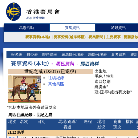
馬場活動
賽馬資訊
足球資訊
賽事資料(本地)
|
賽事資料(越洋轉播)
|
賽馬新聞
|
主要賽事
|
視聽播
報名表
排位表
即時賠率
練馬師分場表
騎師分場表
參考資料
統計
世紀之威 (D301) (已退役)
出生地
毛色 / 性別
往績紀錄
進口類別
其他馬匹
總獎金*
冠-亞-季-總出賽次數*
*包括本地及海外賽績及獎金
馬匹往績紀錄 - 世紀之威
場次
名次
日期
馬場/跑道/
途程
場地
賽事
檔位
賽道
狀況
班次
21/22
馬季