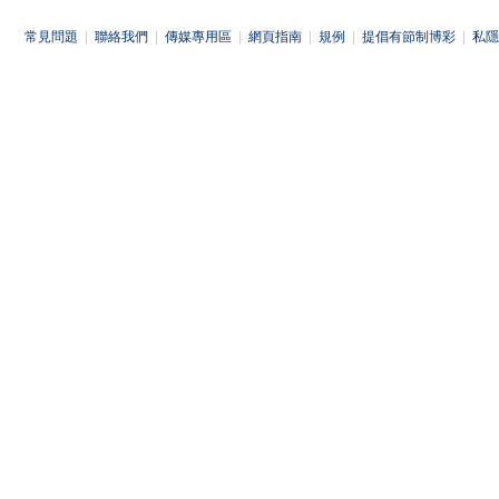
常見問題
|
聯絡我們
|
傳媒專用區
|
網頁指南
|
規例
|
提倡有節制博彩
|
私隱