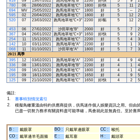
818
09
13/07/2022
跑馬地草地"B"
2200
好/快
5
9
2
780
06
28/06/2022
跑馬地草地"C"
1800
好/快
5
11
2
694
WV
25/05/2022
跑馬地草地"C"
1800
好
5
--
2
595
02
20/04/2022
跑馬地草地"C"
1800
好
5
12
2
520
07
23/03/2022
跑馬地草地"C+3"
2200
好/黏
5
12
2
453
06
27/02/2022
沙田草地"B"
2000
好
5
7
2
367
04
26/01/2022
跑馬地草地"C+3"
1650
好/快
5
9
2
254
11
15/12/2021
跑馬地草地"C"
2200
好
5
4
3
142
10
03/11/2021
跑馬地草地"A"
2200
好
5
1
3
068
11
01/10/2021
沙田草地"A"
1800
好
5
7
3
20/21
馬季
395
12
03/02/2021
跑馬地草地"A"
2200
好
4
9
4
336
08
13/01/2021
跑馬地草地"B"
2200
好
4
1
4
268
09
16/12/2020
跑馬地草地"C"
1800
好
4
1
4
195
09
18/11/2020
跑馬地草地"C"
1650
好
4
9
5
125
09
21/10/2020
跑馬地草地"C"
1650
好/快
4
2
5
備註:
1.
賽事特別情況索引
2.
模擬鳥瞰重溫由特約供應商提供，供馬迷作個人娛樂資訊之用。但由
已盡一切努力務求有關資料盡可能準確，馬會就此並無責任。至於賽馬
B :
BO :
CC :
戴眼罩
只戴單邊眼罩
喉托
CO :
E :
H :
戴單邊羊毛面箍
戴耳塞
戴頭罩