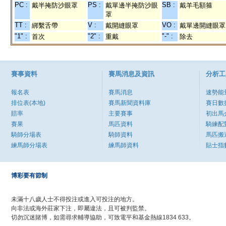
PC :
PS :
SB :
戴半掩防沙眼罩
戴單邊半掩防沙眼
戴羊毛額箍
罩
TT :
V :
VO :
綁繫舌帶
戴開縫眼罩
戴單邊開縫眼罩
"1" :
"2" :
"-" :
首次
重戴
除去
賽事資料
賽馬消息及資訊
分析工
報名表
賽馬消息
速勢能
排位表(本地)
賽馬新聞資料庫
賽日數
賠率
主要賽事
初出馬
賽果
馬匹資料
騎練配
騎師分場表
騎師資料
馬匹搬
練馬師分場表
練馬師資料
貼士指
博彩要有節制
未滿十八歲人士不得投注或進入可投注的地方。
向非法或海外莊家下注，即屬違法，且可被判監禁。
切勿沉迷賭博，如需尋求輔導協助，可致電平和基金熱線1834 633。