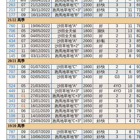
553
WV
06/04/2023
跑馬地草地"A"
1650
好
3
--
6
263
07
21/12/2022
跑馬地草地"C"
2200
好/快
3
3
6
213
07
30/11/2022
跑馬地草地"C+3"
1800
好/快
3
11
7
177
09
16/11/2022
跑馬地草地"B"
1650
好
3
11
7
21/22
馬季
760
11
19/06/2022
沙田草地"A"
1600
好
3
11
7
706
05
29/05/2022
沙田全天候
1800
濕快
3
13
8
643
06
04/05/2022
沙田全天候
1650
好
2
11
8
434
07
20/02/2022
沙田草地"A"
2000
好/黏
2
3
8
395
13
03/02/2022
沙田草地"B+2"
1800
好
2
3
8
242
11
08/12/2021
跑馬地草地"B"
1800
好
2
10
9
145
08
03/11/2021
跑馬地草地"A"
1800
好
2
8
9
20/21
馬季
793
06
01/07/2021
沙田草地"C"
1800
好/快
2
4
9
707
08
26/05/2021
跑馬地草地"C"
1650
好/快
2
6
9
638
09
02/05/2021
沙田草地"B"
2400
好
G3
10
9
524
05
21/03/2021
沙田草地"A"
2000
好
4YO
10
8
449
11
21/02/2021
沙田草地"A+3"
1800
好
4YO
10
8
381
01
27/01/2021
跑馬地草地"C+3"
1650
好
2
2
8
343
02
13/01/2021
跑馬地草地"B"
1650
好
3
5
8
273
01
16/12/2020
跑馬地草地"C"
1650
好
3
10
7
181
06
11/11/2020
跑馬地草地"B"
1650
好
3
9
7
109
11
14/10/2020
跑馬地草地"B"
1800
好
3
1
7
050
04
23/09/2020
跑馬地草地"C+3"
1650
好/快
3
4
7
19/20
馬季
787
09
01/07/2020
沙田草地"C"
1600
好/快
3
8
7
735
04
10/06/2020
跑馬地草地"B"
1650
好/快
3
6
7