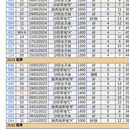
803
12
06/07/2024
沙田全天候
1200
好
5
8
3
784
07
01/07/2024
沙田草地"B"
1400
好
5
7
3
742
12
12/06/2024
跑馬地草地"B"
1650
好
5
11
3
705
07
29/05/2024
沙田全天候
1200
好
5
5
3
580
05
14/04/2024
沙田草地"C"
1400
好/快
4
13
4
504
11
16/03/2024
沙田全天候
1200
好
4
12
4
489
11
10/03/2024
沙田草地"C"
1400
好
4
2
4
412
WV-A
12/02/2024
沙田草地"A"
1400
好
4
--
4
355
14
21/01/2024
沙田草地"A"
1400
好
4
10
4
252
11
17/12/2023
沙田全天候
1200
好
4
4
4
217
02
03/12/2023
沙田全天候
1200
好
4
10
4
197
12
26/11/2023
沙田全天候
1200
好
4
8
4
114
05
25/10/2023
沙田全天候
1200
好
4
7
4
22/23
馬季
646
01
10/05/2023
沙田全天候
1200
好
5
3
3
580
03
15/04/2023
沙田草地"C"
1400
好
5
5
3
531
02
29/03/2023
沙田全天候
1200
濕慢
5
2
3
475
07
08/03/2023
跑馬地草地"B"
1000
好
5
6
3
445
05
26/02/2023
沙田全天候
1650
好
4
14
3
426
10
19/02/2023
沙田草地"A"
1400
好
5
12
3
359
01
24/01/2023
沙田草地"C"
1400
好
5
12
2
310
03
08/01/2023
沙田全天候
1650
好
5
10
2
291
02
01/01/2023
沙田草地"C"
1400
好
5
12
2
244
06
14/12/2022
跑馬地草地"B"
1650
好
5
3
3
197
11
27/11/2022
沙田草地"C"
1400
好
5
8
3
121
07
26/10/2022
沙田全天候
1200
好
5
3
3
084
11
12/10/2022
跑馬地草地"A"
1000
好/快
5
12
3
21/22
馬季