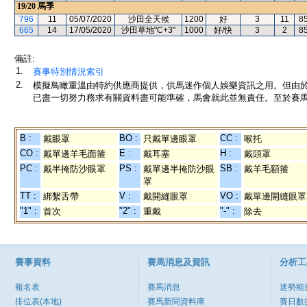
19/20
馬季
796
11
05/07/2020
沙田全天候
1200
好
3
11
8
665
14
17/05/2020
沙田草地"C+3"
1000
好/快
3
2
8
備註:
1.
賽事特別情況索引
2.
模擬鳥瞰重溫由特約供應商提供，供馬迷作個人娛樂資訊之用。但由
已盡一切努力務求有關資料盡可能準確，馬會就此並無責任。至於賽馬
B :
BO :
CC :
戴眼罩
只戴單邊眼罩
喉托
CO :
E :
H :
戴單邊羊毛面箍
戴耳塞
戴頭罩
PC :
PS :
SB :
戴半掩防沙眼罩
戴單邊半掩防沙眼
戴羊毛額箍
罩
TT :
V :
VO :
綁繫舌帶
戴開縫眼罩
戴單邊開縫眼罩
"1" :
"2" :
"-" :
首次
重戴
除去
賽事資料
賽馬消息及資訊
分析工
報名表
賽馬消息
速勢能
排位表(本地)
賽馬新聞資料庫
賽日數