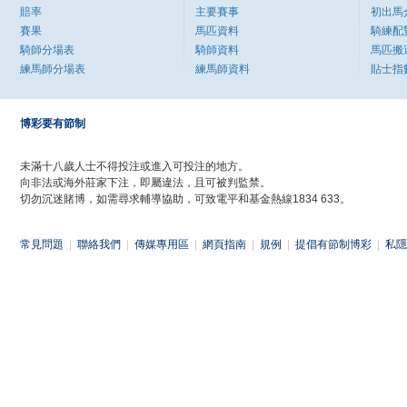
賠率
主要賽事
初出馬
賽果
馬匹資料
騎練配
騎師分場表
騎師資料
馬匹搬
練馬師分場表
練馬師資料
貼士指
博彩要有節制
未滿十八歲人士不得投注或進入可投注的地方。
向非法或海外莊家下注，即屬違法，且可被判監禁。
切勿沉迷賭博，如需尋求輔導協助，可致電平和基金熱線1834 633。
常見問題
|
聯絡我們
|
傳媒專用區
|
網頁指南
|
規例
|
提倡有節制博彩
|
私隱