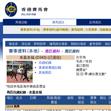
馬場活動
賽馬資訊
足球資訊
賽事資料(本地)
|
賽事資料(越洋轉播)
|
賽馬新聞
|
主要賽事
|
視聽播
報名表
排位表
即時賠率
練馬師分場表
騎師分場表
參考資料
統計
友盈友福 (D343) (已退役)
出生地
毛色 / 性別
往績紀錄
進口類別
來港前賽績記錄
總獎金*
其他馬匹
冠-亞-季-總出賽次數*
*包括本地及海外賽績及獎金
馬匹往績紀錄 - 友盈友福
場次
名次
日期
馬場/跑道/
途程
場地
賽事
檔位
賽道
狀況
班次
23/24
馬季