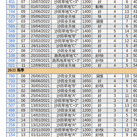
811
07
10/07/2022
沙田草地"C+3"
1200
好
4
6
4
795
02
01/07/2022
沙田草地"C"
1200
黏/軟
4
10
4
744
09
12/06/2022
沙田草地"C+3"
1400
好
4
13
4
725
08
05/06/2022
沙田全天候
1200
快
4
12
4
667
03
15/05/2022
沙田全天候
1200
濕慢
4
7
4
586
02
16/04/2022
沙田全天候
1200
好
4
6
3
548
04
03/04/2022
沙田草地"B+2"
1400
好
5
14
3
459
10
27/02/2022
沙田草地"B"
1400
好
4
5
4
389
07
03/02/2022
沙田草地"B+2"
1400
好
4
12
4
206
11
28/11/2021
沙田草地"C"
1600
好
4
5
4
127
08
27/10/2021
沙田全天候
1800
好
4
4
4
108
06
20/10/2021
跑馬地草地"C"
1650
好/快
4
3
5
048
09
22/09/2021
跑馬地草地"C+3"
1650
好/快
4
8
5
021
11
12/09/2021
沙田全天候
1200
好
4
5
5
20/21
馬季
780
08
26/06/2021
沙田全天候
1650
濕慢
4
10
5
733
09
06/06/2021
沙田全天候
1650
好
4
9
6
710
12
30/05/2021
沙田草地"B"
1400
好/快
4
5
6
659
02
08/05/2021
沙田全天候
1650
好
3
1
6
618
06
25/04/2021
沙田草地"A"
1400
好
3
11
6
564
06
05/04/2021
沙田草地"B+2"
1400
好
3
8
6
507
05
13/03/2021
沙田草地"C+3"
1400
好
3
13
6
486
09
07/03/2021
沙田全天候
1200
好
3
6
6
430
12
14/02/2021
沙田草地"A"
1200
好
3
5
7
354
14
17/01/2021
沙田草地"A"
1400
好
3
2
7
258
13
13/12/2020
沙田草地"A"
1200
好
3
3
7
210
13
22/11/2020
沙田草地"B+2"
1200
好/快
3
12
8
154
13
01/11/2020
沙田草地"A"
1000
好/快
2
9
8