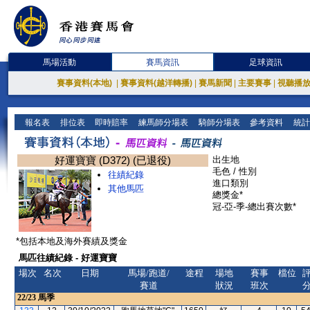
馬場活動
賽馬資訊
足球資訊
賽事資料(本地)
|
賽事資料(越洋轉播)
|
賽馬新聞
|
主要賽事
|
視聽播
報名表
排位表
即時賠率
練馬師分場表
騎師分場表
參考資料
統計
好運寶寶 (D372) (已退役)
出生地
毛色 / 性別
往績紀錄
進口類別
其他馬匹
總獎金*
冠-亞-季-總出賽次數*
*包括本地及海外賽績及獎金
馬匹往績紀錄 - 好運寶寶
場次
名次
日期
馬場/跑道/
途程
場地
賽事
檔位
賽道
狀況
班次
22/23
馬季