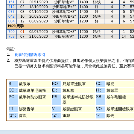
151
07
01/11/2020
沙田草地"A"
1400
好/快
4
4
5
112
02
18/10/2020
沙田草地"B+2"
1400
好
4
7
5
077
03
04/10/2020
沙田草地"C+3"
1400
好
4
5
5
042
10
20/09/2020
沙田草地"B+2"
1200
好/快
4
6
5
004
12
06/09/2020
沙田草地"A"
1200
好
4
6
5
19/20
馬季
790
01
05/07/2020
沙田草地"C+3"
1200
好/快
4
1
5
753
07
21/06/2020
沙田草地"A"
1200
好/快
4
14
5
備註:
1.
賽事特別情況索引
2.
模擬鳥瞰重溫由特約供應商提供，供馬迷作個人娛樂資訊之用。但由
已盡一切努力務求有關資料盡可能準確，馬會就此並無責任。至於賽馬
B :
BO :
CC :
戴眼罩
只戴單邊眼罩
喉托
CO :
E :
H :
戴單邊羊毛面箍
戴耳塞
戴頭罩
PC :
PS :
SB :
戴半掩防沙眼罩
戴單邊半掩防沙眼
戴羊毛額箍
罩
TT :
V :
VO :
綁繫舌帶
戴開縫眼罩
戴單邊開縫眼罩
"1" :
"2" :
"-" :
首次
重戴
除去