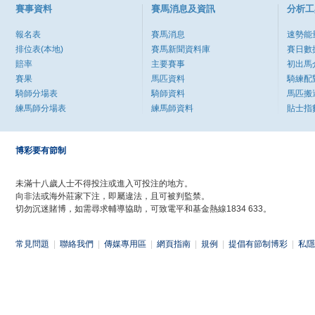
賽事資料
賽馬消息及資訊
分析工
報名表
賽馬消息
速勢能
排位表(本地)
賽馬新聞資料庫
賽日數
賠率
主要賽事
初出馬
賽果
馬匹資料
騎練配
騎師分場表
騎師資料
馬匹搬
練馬師分場表
練馬師資料
貼士指
博彩要有節制
未滿十八歲人士不得投注或進入可投注的地方。
向非法或海外莊家下注，即屬違法，且可被判監禁。
切勿沉迷賭博，如需尋求輔導協助，可致電平和基金熱線1834 633。
常見問題
|
聯絡我們
|
傳媒專用區
|
網頁指南
|
規例
|
提倡有節制博彩
|
私隱