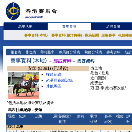
馬場活動
賽馬資訊
足球資訊
賽事資料(本地)
|
賽事資料(越洋轉播)
|
賽馬新聞
|
主要賽事
|
視聽播
報名表
排位表
即時賠率
練馬師分場表
騎師分場表
參考資料
統計
安頌 (D381) (已退役)
出生地
毛色 / 性別
往績紀錄
進口類別
來港前賽績記錄
總獎金*
其他馬匹
冠-亞-季-總出賽次數*
*包括本地及海外賽績及獎金
馬匹往績紀錄 - 安頌
場次
名次
日期
馬場/跑道/
途程
場地
賽事
檔位
評
賽道
狀況
班次
分
23/24
馬季