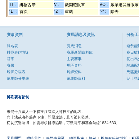
TT :
V :
VO :
綁繫舌帶
戴開縫眼罩
戴單邊開縫眼罩
"1" :
"2" :
"-" :
首次
重戴
除去
賽事資料
賽馬消息及資訊
分析工
報名表
賽馬消息
速勢能
排位表(本地)
賽馬新聞資料庫
賽日數
賠率
主要賽事
初出馬
賽果
馬匹資料
騎練配
騎師分場表
騎師資料
馬匹搬
練馬師分場表
練馬師資料
貼士指
博彩要有節制
未滿十八歲人士不得投注或進入可投注的地方。
向非法或海外莊家下注，即屬違法，且可被判監禁。
切勿沉迷賭博，如需尋求輔導協助，可致電平和基金熱線1834 633。
常見問題
|
聯絡我們
|
傳媒專用區
|
網頁指南
|
規例
|
提倡有節制博彩
|
私隱