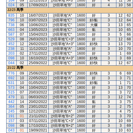
164
09
11/11/2023
沙田草地"A+3"
1600
好
4
11
58
024
05
17/09/2023
沙田草地"B"
1600
好
4
10
58
22/23
馬季
835
10
16/07/2023
沙田草地"A"
1600
好
3
12
62
796
10
03/07/2023
沙田草地"C"
1600
好/黏
3
12
64
738
06
10/06/2023
沙田草地"C"
1600
大爛
3
13
65
663
04
13/05/2023
沙田草地"C"
1600
黏
3
10
65
587
07
15/04/2023
沙田草地"C"
1600
好
3
5
66
529
08
26/03/2023
沙田草地"C+3"
1600
好
3
12
68
452
12
26/02/2023
沙田草地"A+3"
1800
好/快
3
13
70
238
11
11/12/2022
沙田草地"A"
1800
好
3
10
70
203
02
27/11/2022
沙田草地"C"
1600
好
3
1
69
098
10
16/10/2022
沙田草地"A+3"
1800
好/快
3
3
69
044
02
25/09/2022
沙田草地"C"
1600
好/快
3
12
67
21/22
馬季
776
09
25/06/2022
沙田草地"B"
2000
好/快
3
6
69
692
10
22/05/2022
沙田草地"A"
2000
好
3
3
71
631
10
01/05/2022
沙田草地"B"
2000
好/黏
3
1
71
573
04
10/04/2022
沙田草地"C"
1800
好
3
13
70
515
07
20/03/2022
沙田草地"A"
1600
好
3
3
72
479
11
06/03/2022
沙田草地"C"
1600
好
3
12
74
442
14
20/02/2022
沙田草地"A"
1600
黏
3
3
75
364
05
23/01/2022
沙田草地"A"
2000
好
3
2
75
245
09
12/12/2021
沙田草地"A"
1800
好
3
4
75
191
01
21/11/2021
沙田草地"B+2"
2000
好
3
3
70
157
03
07/11/2021
沙田草地"C+3"
1600
好
3
10
69
098
06
17/10/2021
沙田草地"B+2"
1800
好
3
3
69
043
01
19/09/2021
沙田草地"C"
1600
好
3
10
63