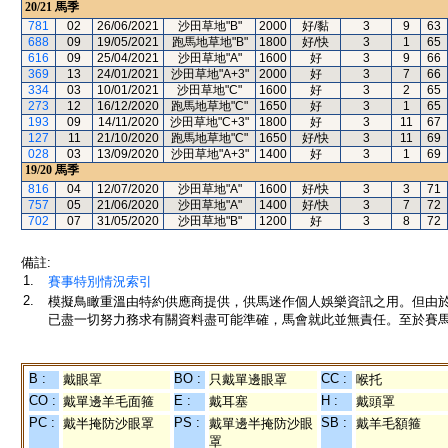
20/21
馬季
781
02
26/06/2021
沙田草地"B"
2000
好/黏
3
9
63
688
09
19/05/2021
跑馬地草地"B"
1800
好/快
3
1
65
616
09
25/04/2021
沙田草地"A"
1600
好
3
9
66
369
13
24/01/2021
沙田草地"A+3"
2000
好
3
7
66
334
03
10/01/2021
沙田草地"C"
1600
好
3
2
65
273
12
16/12/2020
跑馬地草地"C"
1650
好
3
1
65
193
09
14/11/2020
沙田草地"C+3"
1800
好
3
11
67
127
11
21/10/2020
跑馬地草地"C"
1650
好/快
3
11
69
028
03
13/09/2020
沙田草地"A+3"
1400
好
3
1
69
19/20
馬季
816
04
12/07/2020
沙田草地"A"
1600
好/快
3
3
71
757
05
21/06/2020
沙田草地"A"
1400
好/快
3
7
72
702
07
31/05/2020
沙田草地"B"
1200
好
3
8
72
備註:
1.
賽事特別情況索引
2.
模擬鳥瞰重溫由特約供應商提供，供馬迷作個人娛樂資訊之用。但由
已盡一切努力務求有關資料盡可能準確，馬會就此並無責任。至於賽馬
B :
BO :
CC :
戴眼罩
只戴單邊眼罩
喉托
CO :
E :
H :
戴單邊羊毛面箍
戴耳塞
戴頭罩
PC :
PS :
SB :
戴半掩防沙眼罩
戴單邊半掩防沙眼
戴羊毛額箍
罩