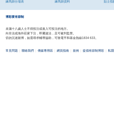
練馬師分場表
練馬師資料
貼士指
博彩要有節制
未滿十八歲人士不得投注或進入可投注的地方。
向非法或海外莊家下注，即屬違法，且可被判監禁。
切勿沉迷賭博，如需尋求輔導協助，可致電平和基金熱線1834 633。
常見問題
|
聯絡我們
|
傳媒專用區
|
網頁指南
|
規例
|
提倡有節制博彩
|
私隱