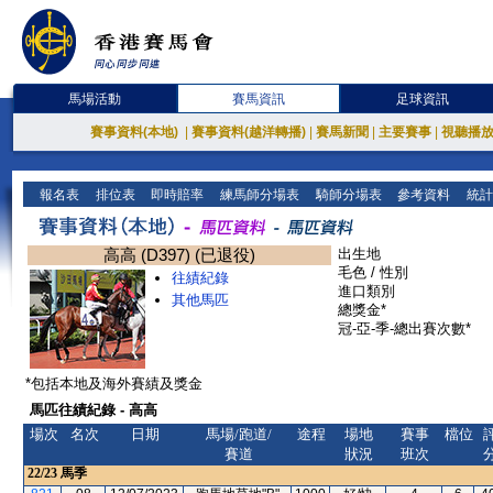
馬場活動
賽馬資訊
足球資訊
賽事資料(本地)
|
賽事資料(越洋轉播)
|
賽馬新聞
|
主要賽事
|
視聽播
報名表
排位表
即時賠率
練馬師分場表
騎師分場表
參考資料
統計
高高 (D397) (已退役)
出生地
毛色 / 性別
往績紀錄
進口類別
其他馬匹
總獎金*
冠-亞-季-總出賽次數*
*包括本地及海外賽績及獎金
馬匹往績紀錄 - 高高
場次
名次
日期
馬場/跑道/
途程
場地
賽事
檔位
賽道
狀況
班次
22/23
馬季