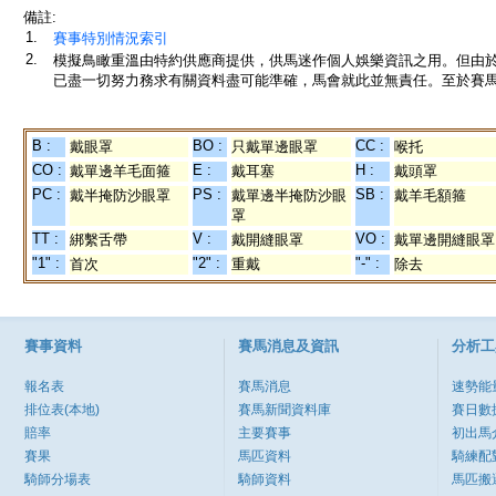
備註:
1.
賽事特別情況索引
2.
模擬鳥瞰重溫由特約供應商提供，供馬迷作個人娛樂資訊之用。但由
已盡一切努力務求有關資料盡可能準確，馬會就此並無責任。至於賽馬
B :
BO :
CC :
戴眼罩
只戴單邊眼罩
喉托
CO :
E :
H :
戴單邊羊毛面箍
戴耳塞
戴頭罩
PC :
PS :
SB :
戴半掩防沙眼罩
戴單邊半掩防沙眼
戴羊毛額箍
罩
TT :
V :
VO :
綁繫舌帶
戴開縫眼罩
戴單邊開縫眼罩
"1" :
"2" :
"-" :
首次
重戴
除去
賽事資料
賽馬消息及資訊
分析工
報名表
賽馬消息
速勢能
排位表(本地)
賽馬新聞資料庫
賽日數
賠率
主要賽事
初出馬
賽果
馬匹資料
騎練配
騎師分場表
騎師資料
馬匹搬