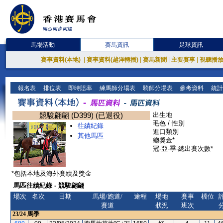
馬場活動
賽馬資訊
足球資訊
賽事資料(本地)
|
賽事資料(越洋轉播)
|
賽馬新聞
|
主要賽事
|
視聽播
報名表
排位表
即時賠率
練馬師分場表
騎師分場表
參考資料
統計
競駿翩翩 (D399) (已退役)
出生地
毛色 / 性別
往績紀錄
進口類別
其他馬匹
總獎金*
冠-亞-季-總出賽次數*
*包括本地及海外賽績及獎金
馬匹往績紀錄 - 競駿翩翩
場次
名次
日期
馬場/跑道/
途程
場地
賽事
檔位
賽道
狀況
班次
23/24
馬季