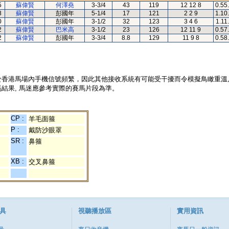
5
蘇偉賢
何澤堯
3-3/4
43
119
12 12 8
0.55
8
蘇偉賢
彭國年
5-1/4
17
121
2 2 9
1.10
0
蘇偉賢
彭國年
3-1/2
32
123
3 4 6
1.11
2
蘇偉賢
巴米高
3-1/2
23
126
12 11 9
0.57
2
蘇偉賢
彭國年
3-3/4
8.8
129
11 9 8
0.58
於香港馬場內手機信號頻繁，因此其他接收系統有可能受干擾而令模擬鳥瞰重溫
結果, 馬迷應參考實際的賽馬片段為準。
CP :
羊毛面箍
P :
戴防沙眼罩
SR :
鼻箍
XB :
交叉鼻箍
具
視聽播放區
實用資訊