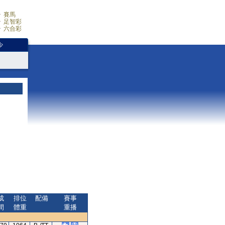
賽馬
足智彩
六合彩
少
成
排位
配備
賽事
間
體重
重播