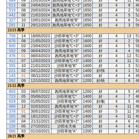
689
09
22/05/2024
跑馬地草地"C+3"
1650
好
4
11
4
613
08
24/04/2024
跑馬地草地"C+3"
1650
好
4
9
4
519
08
20/03/2024
跑馬地草地"C+3"
1650
好
4
2
5
442
06
21/02/2024
跑馬地草地"C+3"
1650
好
4
5
5
327
10
10/01/2024
跑馬地草地"B"
1650
好
4
6
5
291
11
29/12/2023
跑馬地草地"C+3"
1650
好
4
3
5
22/23
馬季
756
14
18/06/2023
沙田草地"C+3"
1400
好
4
13
5
676
08
21/05/2023
沙田草地"C+3"
1600
好
4
2
5
600
03
23/04/2023
沙田草地"C+3"
1600
好
4
5
5
552
09
06/04/2023
跑馬地草地"A"
1650
好
4
4
5
476
01
08/03/2023
跑馬地草地"B"
1650
好
4
12
5
412
07
12/02/2023
沙田草地"C+3"
1400
好
4
11
5
355
10
21/01/2023
沙田草地"B"
1400
好
4
3
5
221
02
04/12/2022
沙田草地"C+3"
1400
好/快
4
1
5
143
01
06/11/2022
沙田草地"C+3"
1400
好
4
4
4
092
09
12/10/2022
跑馬地草地"A"
1200
好/快
4
8
4
21/22
馬季
803
03
06/07/2022
跑馬地草地"A"
1200
好
4
5
4
723
05
05/06/2022
沙田草地"C"
1400
好
4
7
4
629
05
01/05/2022
沙田草地"B"
1400
好/黏
4
5
4
469
12
02/03/2022
跑馬地草地"A"
1650
好
4
11
4
378
01
30/01/2022
沙田草地"A+3"
1400
好
5
11
3
265
06
18/12/2021
沙田草地"C+3"
1400
好
4
11
4
188
04
21/11/2021
沙田草地"B+2"
1400
好
4
6
4
126
05
27/10/2021
沙田全天候
1200
好
4
4
4
066
03
01/10/2021
沙田草地"A"
1200
好
4
2
4
20/21
馬季