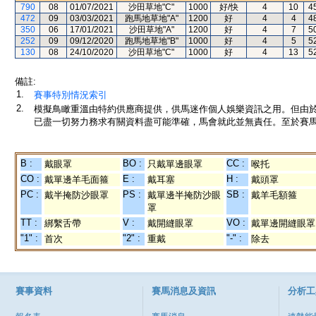
790
08
01/07/2021
沙田草地"C"
1000
好/快
4
10
4
472
09
03/03/2021
跑馬地草地"A"
1200
好
4
4
4
350
06
17/01/2021
沙田草地"A"
1200
好
4
7
5
252
09
09/12/2020
跑馬地草地"B"
1000
好
4
5
5
130
08
24/10/2020
沙田草地"C"
1000
好
4
13
5
備註:
1.
賽事特別情況索引
2.
模擬鳥瞰重溫由特約供應商提供，供馬迷作個人娛樂資訊之用。但由
已盡一切努力務求有關資料盡可能準確，馬會就此並無責任。至於賽馬
B :
BO :
CC :
戴眼罩
只戴單邊眼罩
喉托
CO :
E :
H :
戴單邊羊毛面箍
戴耳塞
戴頭罩
PC :
PS :
SB :
戴半掩防沙眼罩
戴單邊半掩防沙眼
戴羊毛額箍
罩
TT :
V :
VO :
綁繫舌帶
戴開縫眼罩
戴單邊開縫眼罩
"1" :
"2" :
"-" :
首次
重戴
除去
賽事資料
賽馬消息及資訊
分析工