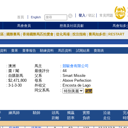
登入
/
登記
常見問題
首頁
English
馬會會員
慈善及社區貢獻
馬會知多
放區
|
國際賽馬
|
香港國際馬匹拍賣會
|
從化馬場
|
投注指南
|
賽馬知多些
|
RESTART
資料
賽果
賽事報告
騎練資料
馬匹資料
試閘結果
賽期表
:
澳洲
馬主
:
競駿會有限公司
:
棗 / 閹
最後評分
:
44
:
自購新馬
父系
:
Smart Missile
:
$2,471,800
母系
:
Above Perfection
:
3-1-3-30
外祖父
:
Encosta de Lago
同父系馬
:
評
練馬師
騎師
頭馬
獨贏
實際
沿途
完
分
距離
賠率
負磅
走位
時