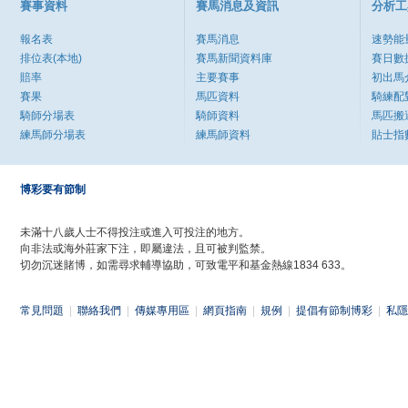
賽事資料
賽馬消息及資訊
分析工
報名表
賽馬消息
速勢能
排位表(本地)
賽馬新聞資料庫
賽日數
賠率
主要賽事
初出馬
賽果
馬匹資料
騎練配
騎師分場表
騎師資料
馬匹搬
練馬師分場表
練馬師資料
貼士指
博彩要有節制
未滿十八歲人士不得投注或進入可投注的地方。
向非法或海外莊家下注，即屬違法，且可被判監禁。
切勿沉迷賭博，如需尋求輔導協助，可致電平和基金熱線1834 633。
常見問題
|
聯絡我們
|
傳媒專用區
|
網頁指南
|
規例
|
提倡有節制博彩
|
私隱