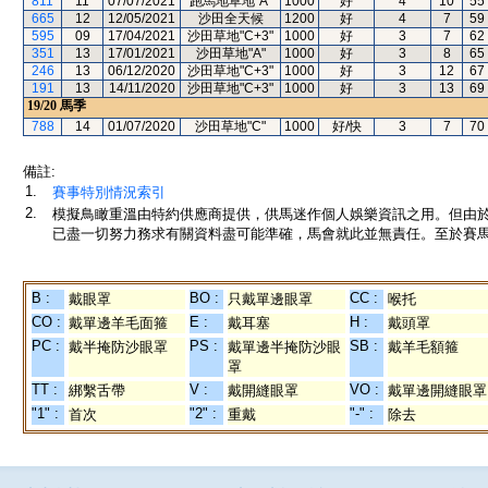
811
11
07/07/2021
跑馬地草地"A"
1000
好
4
10
55
665
12
12/05/2021
沙田全天候
1200
好
4
7
59
595
09
17/04/2021
沙田草地"C+3"
1000
好
3
7
62
351
13
17/01/2021
沙田草地"A"
1000
好
3
8
65
246
13
06/12/2020
沙田草地"C+3"
1000
好
3
12
67
191
13
14/11/2020
沙田草地"C+3"
1000
好
3
13
69
19/20
馬季
788
14
01/07/2020
沙田草地"C"
1000
好/快
3
7
70
備註:
1.
賽事特別情況索引
2.
模擬鳥瞰重溫由特約供應商提供，供馬迷作個人娛樂資訊之用。但由
已盡一切努力務求有關資料盡可能準確，馬會就此並無責任。至於賽馬
B :
BO :
CC :
戴眼罩
只戴單邊眼罩
喉托
CO :
E :
H :
戴單邊羊毛面箍
戴耳塞
戴頭罩
PC :
PS :
SB :
戴半掩防沙眼罩
戴單邊半掩防沙眼
戴羊毛額箍
罩
TT :
V :
VO :
綁繫舌帶
戴開縫眼罩
戴單邊開縫眼罩
"1" :
"2" :
"-" :
首次
重戴
除去