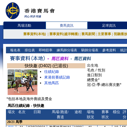
馬場活動
賽馬資訊
足球資訊
賽事資料(本地)
|
賽事資料(越洋轉播)
|
賽馬新聞
|
主要賽事
|
視聽播
報名表
排位表
即時賠率
練馬師分場表
騎師分場表
參考資料
統計
快快趣 (D402) (已退役)
出生地
毛色 / 性別
往績紀錄
進口類別
來港前賽績記錄
總獎金*
其他馬匹
冠-亞-季-總出賽次數*
*包括本地及海外賽績及獎金
馬匹往績紀錄 - 快快趣
場次
名次
日期
馬場/跑道/
途程
場地
賽事
檔位
評
賽道
狀況
班次
分
20/21
馬季