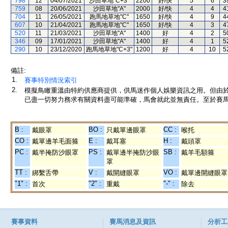
798
12
04/07/2021
沙田草地"C+3"
2200
好/快
5
6
3
759
08
20/06/2021
沙田草地"A"
2000
好/快
4
4
4
704
11
26/05/2021
跑馬地草地"C"
1650
好/快
4
9
4
607
10
21/04/2021
跑馬地草地"C"
1650
好/快
4
3
4
520
11
21/03/2021
沙田草地"A"
1400
好
4
2
5
346
09
17/01/2021
沙田草地"A"
1400
好
4
1
5
290
10
23/12/2020
跑馬地草地"C+3"
1200
好
4
10
5
備註:
1.
賽事特別情況索引
2.
模擬鳥瞰重溫由特約供應商提供，供馬迷作個人娛樂資訊之用。但由
已盡一切努力務求有關資料盡可能準確，馬會就此並無責任。至於賽馬
B :
BO :
CC :
戴眼罩
只戴單邊眼罩
喉托
CO :
E :
H :
戴單邊羊毛面箍
戴耳塞
戴頭罩
PC :
PS :
SB :
戴半掩防沙眼罩
戴單邊半掩防沙眼
戴羊毛額箍
罩
TT :
V :
VO :
綁繫舌帶
戴開縫眼罩
戴單邊開縫眼罩
"1" :
"2" :
"-" :
首次
重戴
除去
賽事資料
賽馬消息及資訊
分析工