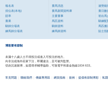
報名表
賽馬消息
速勢能
排位表(本地)
賽馬新聞資料庫
賽日數
賠率
主要賽事
初出馬
賽果
馬匹資料
騎練配
騎師分場表
騎師資料
馬匹搬
練馬師分場表
練馬師資料
貼士指
博彩要有節制
未滿十八歲人士不得投注或進入可投注的地方。
向非法或海外莊家下注，即屬違法，且可被判監禁。
切勿沉迷賭博，如需尋求輔導協助，可致電平和基金熱線1834 633。
常見問題
|
聯絡我們
|
傳媒專用區
|
網頁指南
|
規例
|
提倡有節制博彩
|
私隱