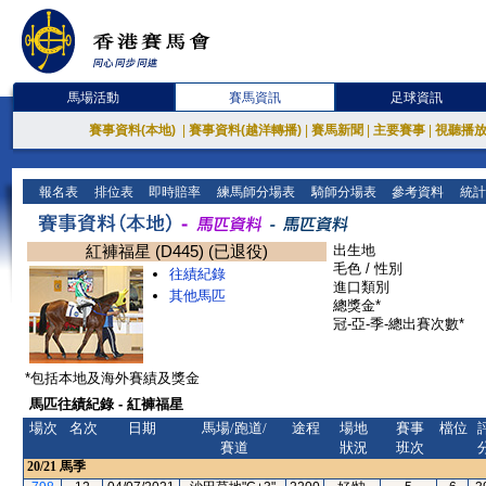
馬場活動
賽馬資訊
足球資訊
賽事資料(本地)
|
賽事資料(越洋轉播)
|
賽馬新聞
|
主要賽事
|
視聽播
報名表
排位表
即時賠率
練馬師分場表
騎師分場表
參考資料
統計
紅褲福星 (D445) (已退役)
出生地
毛色 / 性別
往績紀錄
進口類別
其他馬匹
總獎金*
冠-亞-季-總出賽次數*
*包括本地及海外賽績及獎金
馬匹往績紀錄 - 紅褲福星
場次
名次
日期
馬場/跑道/
途程
場地
賽事
檔位
賽道
狀況
班次
20/21
馬季