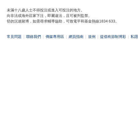
未滿十八歲人士不得投注或進入可投注的地方。
向非法或海外莊家下注，即屬違法，且可被判監禁。
切勿沉迷賭博，如需尋求輔導協助，可致電平和基金熱線1834 633。
常見問題
|
聯絡我們
|
傳媒專用區
|
網頁指南
|
規例
|
提倡有節制博彩
|
私隱