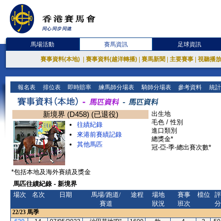
馬場活動
賽馬資訊
足球資訊
賽事資料(本地)
|
賽事資料(越洋轉播)
|
賽馬新聞
|
主要賽事
|
視聽播
報名表
排位表
即時賠率
練馬師分場表
騎師分場表
參考資料
統計
新境界 (D458) (已退役)
出生地
毛色 / 性別
往績紀錄
進口類別
來港前賽績記錄
總獎金*
其他馬匹
冠-亞-季-總出賽次數*
*包括本地及海外賽績及獎金
馬匹往績紀錄 - 新境界
場次
名次
日期
馬場/跑道/
途程
場地
賽事
檔位
評
賽道
狀況
班次
分
22/23
馬季