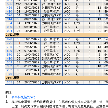
639
14
07/05/2023
沙田草地"B"
1600
軟
4
3
50
526
WV
26/03/2023
沙田草地"C+3"
1600
好
4
--
50
469
13
05/03/2023
沙田草地"B+2"
1600
好
4
13
50
430
03
19/02/2023
沙田草地"A"
1600
好
4
7
49
376
04
29/01/2023
沙田草地"A+3"
1400
好
4
8
50
314
05
08/01/2023
沙田草地"C+3"
1400
好
4
13
52
164
14
12/11/2022
沙田草地"A+3"
1400
好/快
4
3
53
080
07
09/10/2022
沙田草地"A"
1400
好
4
3
54
024
03
18/09/2022
沙田草地"B"
1400
好/快
4
11
54
21/22
馬季
828
05
16/07/2022
沙田草地"A"
1400
好
4
12
54
775
01
25/06/2022
沙田草地"B"
1400
好/快
4
5
49
705
05
29/05/2022
沙田草地"B"
1400
好
4
13
49
629
06
01/05/2022
沙田草地"B"
1400
好/黏
4
10
51
570
10
10/04/2022
沙田草地"C"
1400
好
4
5
54
430
09
16/02/2022
跑馬地草地"C"
1650
好
4
6
57
359
13
23/01/2022
沙田草地"A"
1400
好
4
2
60
302
11
01/01/2022
沙田草地"B+2"
1600
好
3
10
62
252
10
12/12/2021
沙田草地"A"
1400
好
3
11
64
176
08
13/11/2021
沙田草地"A+3"
1200
好
3
9
65
20/21
馬季
305
14
26/12/2020
沙田草地"A+3"
1400
好
3
8
70
備註:
1.
賽事特別情況索引
2.
模擬鳥瞰重溫由特約供應商提供，供馬迷作個人娛樂資訊之用。但由
已盡一切努力務求有關資料盡可能準確，馬會就此並無責任。至於賽馬