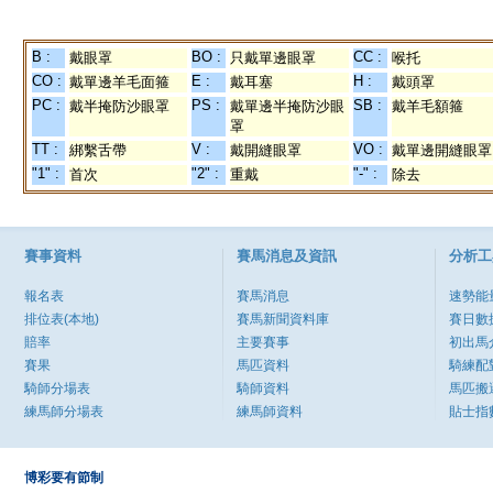
B :
BO :
CC :
戴眼罩
只戴單邊眼罩
喉托
CO :
E :
H :
戴單邊羊毛面箍
戴耳塞
戴頭罩
PC :
PS :
SB :
戴半掩防沙眼罩
戴單邊半掩防沙眼
戴羊毛額箍
罩
TT :
V :
VO :
綁繫舌帶
戴開縫眼罩
戴單邊開縫眼罩
"1" :
"2" :
"-" :
首次
重戴
除去
賽事資料
賽馬消息及資訊
分析工
報名表
賽馬消息
速勢能
排位表(本地)
賽馬新聞資料庫
賽日數
賠率
主要賽事
初出馬
賽果
馬匹資料
騎練配
騎師分場表
騎師資料
馬匹搬
練馬師分場表
練馬師資料
貼士指
博彩要有節制