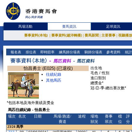
馬場活動
賽馬資訊
足球資訊
賽事資料(本地)
|
賽事資料(越洋轉播)
|
賽馬新聞
|
主要賽事
|
視聽播
報名表
排位表
即時賠率
練馬師分場表
騎師分場表
參考資料
統計
怡昌勇士 (E025) (已退役)
出生地
毛色 / 性別
往績紀錄
進口類別
其他馬匹
總獎金*
冠-亞-季-總出賽次數*
*包括本地及海外賽績及獎金
馬匹往績紀錄 - 怡昌勇士
場次
名次
日期
馬場/跑道/
途程
場地
賽事
檔
評
賽道
狀況
班次
位
分
23/24
馬季