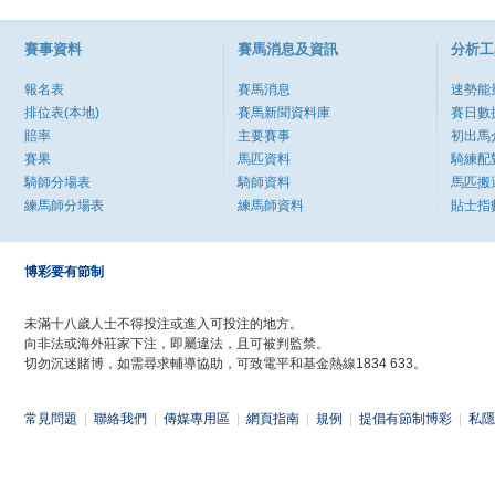
賽事資料
賽馬消息及資訊
分析工
報名表
賽馬消息
速勢能
排位表(本地)
賽馬新聞資料庫
賽日數
賠率
主要賽事
初出馬
賽果
馬匹資料
騎練配
騎師分場表
騎師資料
馬匹搬
練馬師分場表
練馬師資料
貼士指
博彩要有節制
未滿十八歲人士不得投注或進入可投注的地方。
向非法或海外莊家下注，即屬違法，且可被判監禁。
切勿沉迷賭博，如需尋求輔導協助，可致電平和基金熱線1834 633。
常見問題
|
聯絡我們
|
傳媒專用區
|
網頁指南
|
規例
|
提倡有節制博彩
|
私隱