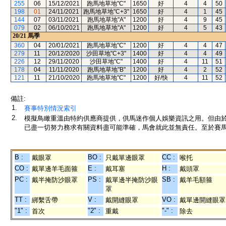
255
06
15/12/2021
跑馬地草地"C"
1650
好
4
4
50
198
01
24/11/2021
跑馬地草地"C+3"
1650
好
4
1
45
144
07
03/11/2021
跑馬地草地"A"
1200
好
4
9
45
079
02
06/10/2021
跑馬地草地"A"
1200
好
4
5
43
20/21
馬季
360
04
20/01/2021
跑馬地草地"C"
1200
好
4
4
47
279
11
20/12/2020
沙田草地"C+3"
1400
好
4
4
49
226
12
29/11/2020
沙田草地"C"
1400
好
4
11
51
178
04
11/11/2020
跑馬地草地"B"
1200
好
4
2
52
121
11
21/10/2020
跑馬地草地"C"
1200
好/快
4
11
52
備註:
1.
賽事特別情況索引
2.
模擬鳥瞰重溫由特約供應商提供，供馬迷作個人娛樂資訊之用。但由
已盡一切努力務求有關資料盡可能準確，馬會就此並無責任。至於賽馬
B :
BO :
CC :
戴眼罩
只戴單邊眼罩
喉托
CO :
E :
H :
戴單邊羊毛面箍
戴耳塞
戴頭罩
PC :
PS :
SB :
戴半掩防沙眼罩
戴單邊半掩防沙眼
戴羊毛額箍
罩
TT :
V :
VO :
綁繫舌帶
戴開縫眼罩
戴單邊開縫眼罩
"1" :
"2" :
"-" :
首次
重戴
除去