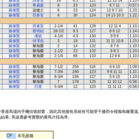
6
蘇偉賢
田泰安
19
8.5
121
12 12 14
1.13.
8
蘇偉賢
希威森
8
23
123
6 7 11
0.57.
0
蘇偉賢
波健士
6
23
124
12 9 7 10
1.23.
0
蘇偉賢
田泰安
4
30
124
14 13 10 3
1.22.
2
蘇偉賢
田泰安
2-1/4
41
128
12 11 4
1.10.
4
蘇偉賢
蔡明紹
18-1/2
9.3
127
6 6 12
1.14.
6
蘇偉賢
潘頓
4-1/4
4.3
130
9 9 6
1.10.
8
蘇偉賢
何澤堯
3
19
131
11 11 10 8
1.23.
9
蘇偉賢
黎海榮
2
14
132
8 7 6
1.10.
9
蘇偉賢
黎海榮
1-1/2
23
132
8 8 3
1.10.
0
蘇偉賢
黎海榮
2-1/4
68
133
12 8 6
1.10.
5
蘇偉賢
黎海榮
7-1/2
256
118
6 6 10
1.09.
8
蘇偉賢
黎海榮
7-3/4
240
123
9 8 11 11
1.22.
0
蘇偉賢
黎海榮
8-3/4
236
127
5 6 10
1.10.
2
蘇偉賢
黎海榮
7
178
125
11 10 12
0.58.
2
蘇偉賢
巴度
5-3/4
12
125
11 11 11
0.58.
於香港馬場內手機信號頻繁，因此其他接收系統有可能受干擾而令模擬鳥瞰重溫
結果, 馬迷應參考實際的賽馬片段為準。
CP :
羊毛面箍