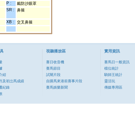
P :
戴防沙眼罩
SR :
鼻箍
XB :
交叉鼻箍
具
視聽播放區
實用資訊
量
賽日收音機
賽馬日一般資訊
據
賽馬節目
檔位統計
介紹
試閘片段
騎師王統計
對及初岀馬成績
自購馬來港前賽事片段
靈活玩
遷紀錄
賽馬娛樂新聞
傳媒專用區
數