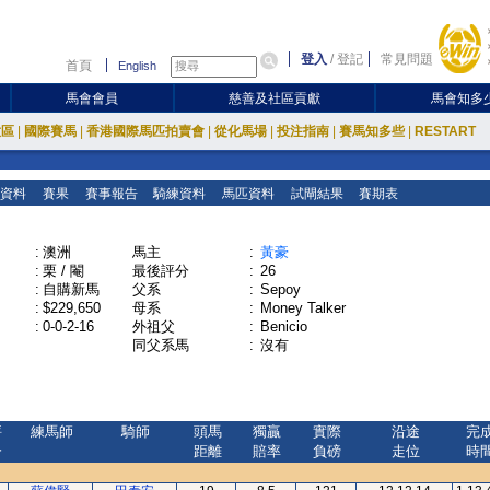
登入
/
登記
常見問題
首頁
English
馬會會員
慈善及社區貢獻
馬會知多
放區
|
國際賽馬
|
香港國際馬匹拍賣會
|
從化馬場
|
投注指南
|
賽馬知多些
|
RESTART
資料
賽果
賽事報告
騎練資料
馬匹資料
試閘結果
賽期表
:
澳洲
馬主
:
黃豪
:
栗 / 閹
最後評分
:
26
:
自購新馬
父系
:
Sepoy
:
$229,650
母系
:
Money Talker
:
0-0-2-16
外祖父
:
Benicio
同父系馬
:
沒有
評
練馬師
騎師
頭馬
獨贏
實際
沿途
完
分
距離
賠率
負磅
走位
時