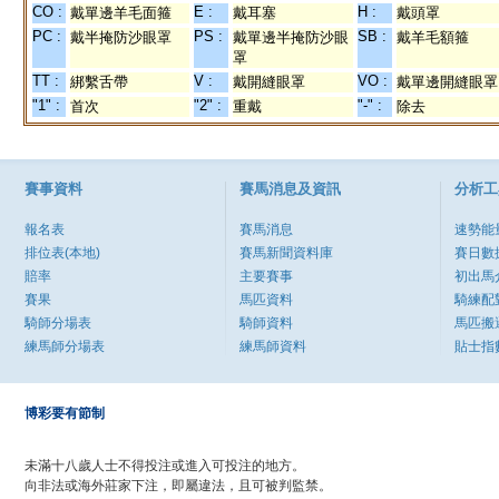
CO :
E :
H :
戴單邊羊毛面箍
戴耳塞
戴頭罩
PC :
PS :
SB :
戴半掩防沙眼罩
戴單邊半掩防沙眼
戴羊毛額箍
罩
TT :
V :
VO :
綁繫舌帶
戴開縫眼罩
戴單邊開縫眼罩
"1" :
"2" :
"-" :
首次
重戴
除去
賽事資料
賽馬消息及資訊
分析工
報名表
賽馬消息
速勢能
排位表(本地)
賽馬新聞資料庫
賽日數
賠率
主要賽事
初出馬
賽果
馬匹資料
騎練配
騎師分場表
騎師資料
馬匹搬
練馬師分場表
練馬師資料
貼士指
博彩要有節制
未滿十八歲人士不得投注或進入可投注的地方。
向非法或海外莊家下注，即屬違法，且可被判監禁。