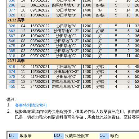
330
14
15/01/2023
沙田草地"A"
1200
好
5
10
2
206
11
30/11/2022
跑馬地草地"C+3"
1000
好/快
5
8
2
077
10
09/10/2022
沙田草地"A"
1400
好
5
14
3
020
03
18/09/2022
沙田草地"B"
1400
好/快
5
13
3
21/22
馬季
826
04
16/07/2022
沙田草地"A"
1200
好
5
11
3
663
12
15/05/2022
沙田草地"C+3"
1200
好/黏
5
6
3
567
06
10/04/2022
沙田草地"C"
1200
好
5
9
3
548
08
03/04/2022
沙田草地"B+2"
1400
好
5
7
3
475
06
06/03/2022
沙田草地"C"
1200
好
5
8
3
385
03
03/02/2022
沙田草地"B+2"
1200
好
5
2
3
318
06
09/01/2022
沙田草地"C"
1200
好
5
11
4
20/21
馬季
819
10
11/07/2021
沙田草地"A"
1200
好/快
4
6
4
674
11
16/05/2021
沙田草地"C+3"
1400
好/快
4
8
4
578
10
11/04/2021
沙田草地"C"
1200
好
4
8
5
530
12
24/03/2021
跑馬地草地"C+3"
1000
好/快
4
6
5
455
11
24/02/2021
跑馬地草地"C+3"
1000
好/快
4
3
5
備註:
1.
賽事特別情況索引
2.
模擬鳥瞰重溫由特約供應商提供，供馬迷作個人娛樂資訊之用。但由
已盡一切努力務求有關資料盡可能準確，馬會就此並無責任。至於賽馬
B :
BO :
CC :
戴眼罩
只戴單邊眼罩
喉托