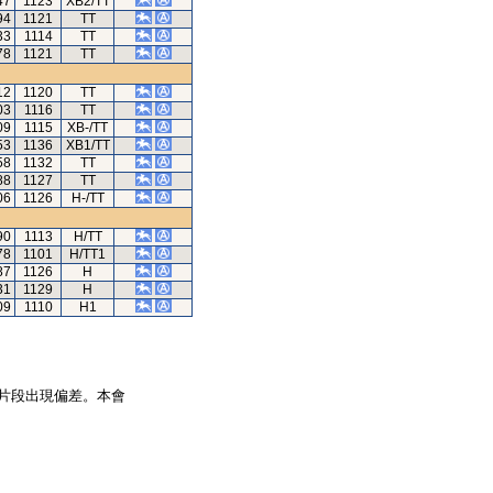
47
1123
XB2/TT
94
1121
TT
33
1114
TT
78
1121
TT
12
1120
TT
03
1116
TT
09
1115
XB-/TT
53
1136
XB1/TT
58
1132
TT
88
1127
TT
06
1126
H-/TT
90
1113
H/TT
78
1101
H/TT1
87
1126
H
31
1129
H
09
1110
H1
片段出現偏差。本會