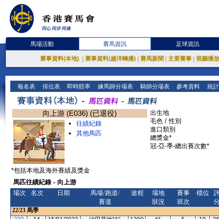
馬場活動
賽馬資訊
足球資訊
賽事資料(本地)
|
賽事資料(越洋轉播)
|
賽馬新聞
|
主要賽事
|
視聽播
報名表
排位表
即時賠率
練馬師分場表
騎師分場表
參考資料
統計
向上游 (E036) (已退役)
出生地
毛色 / 性別
往績紀錄
進口類別
其他馬匹
總獎金*
冠-亞-季-總出賽次數*
*包括本地及海外賽績及獎金
馬匹往績紀錄 - 向上游
場次
名次
日期
馬場/跑道/
途程
場地
賽事
檔位
賽道
狀況
班次
22/23
馬季