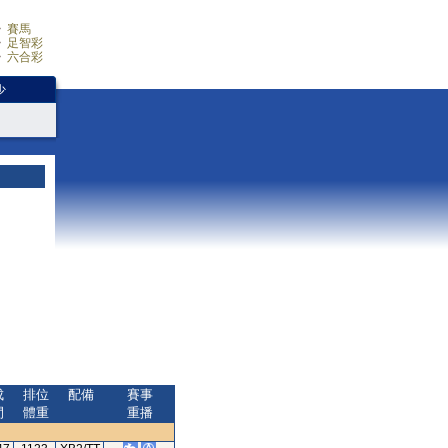
賽馬
足智彩
六合彩
少
成
排位
配備
賽事
間
體重
重播