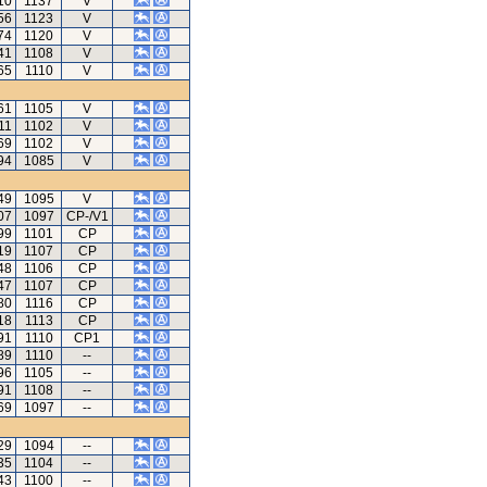
10
1137
V
56
1123
V
74
1120
V
41
1108
V
65
1110
V
61
1105
V
11
1102
V
69
1102
V
94
1085
V
49
1095
V
07
1097
CP-/V1
99
1101
CP
19
1107
CP
48
1106
CP
47
1107
CP
80
1116
CP
18
1113
CP
91
1110
CP1
89
1110
--
96
1105
--
91
1108
--
69
1097
--
29
1094
--
35
1104
--
43
1100
--