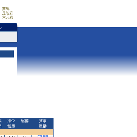
賽馬
足智彩
六合彩
少
成
排位
配備
賽事
間
體重
重播