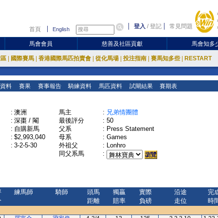
登入
/
登記
常見問題
首頁
English
馬會會員
慈善及社區貢獻
馬會知多
放區
|
國際賽馬
|
香港國際馬匹拍賣會
|
從化馬場
|
投注指南
|
賽馬知多些
|
RESTART
資料
賽果
賽事報告
騎練資料
馬匹資料
試閘結果
賽期表
:
澳洲
馬主
:
兄弟情團體
:
深棗 / 閹
最後評分
:
50
:
自購新馬
父系
:
Press Statement
:
$2,993,040
母系
:
Games
:
3-2-5-30
外祖父
:
Lonhro
同父系馬
:
評
練馬師
騎師
頭馬
獨贏
實際
沿途
完
分
距離
賠率
負磅
走位
時