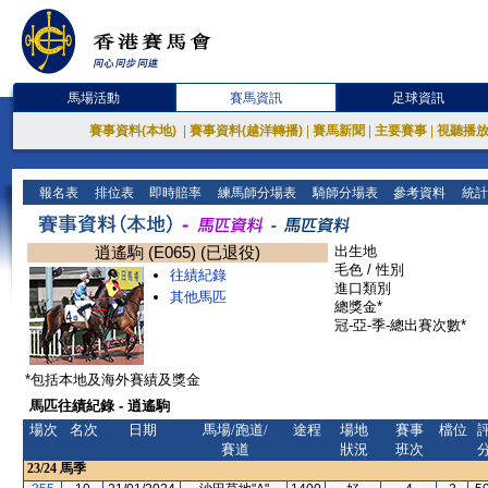
馬場活動
賽馬資訊
足球資訊
賽事資料(本地)
|
賽事資料(越洋轉播)
|
賽馬新聞
|
主要賽事
|
視聽播
報名表
排位表
即時賠率
練馬師分場表
騎師分場表
參考資料
統計
逍遙駒 (E065) (已退役)
出生地
毛色 / 性別
往績紀錄
進口類別
其他馬匹
總獎金*
冠-亞-季-總出賽次數*
*包括本地及海外賽績及獎金
馬匹往績紀錄 - 逍遙駒
場次
名次
日期
馬場/跑道/
途程
場地
賽事
檔位
賽道
狀況
班次
23/24
馬季