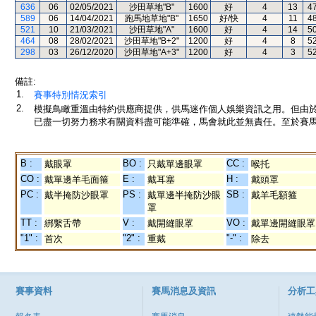
636
06
02/05/2021
沙田草地"B"
1600
好
4
13
4
589
06
14/04/2021
跑馬地草地"B"
1650
好/快
4
11
4
521
10
21/03/2021
沙田草地"A"
1600
好
4
14
5
464
08
28/02/2021
沙田草地"B+2"
1200
好
4
8
5
298
03
26/12/2020
沙田草地"A+3"
1200
好
4
3
5
備註:
1.
賽事特別情況索引
2.
模擬鳥瞰重溫由特約供應商提供，供馬迷作個人娛樂資訊之用。但由
已盡一切努力務求有關資料盡可能準確，馬會就此並無責任。至於賽馬
B :
BO :
CC :
戴眼罩
只戴單邊眼罩
喉托
CO :
E :
H :
戴單邊羊毛面箍
戴耳塞
戴頭罩
PC :
PS :
SB :
戴半掩防沙眼罩
戴單邊半掩防沙眼
戴羊毛額箍
罩
TT :
V :
VO :
綁繫舌帶
戴開縫眼罩
戴單邊開縫眼罩
"1" :
"2" :
"-" :
首次
重戴
除去
賽事資料
賽馬消息及資訊
分析工