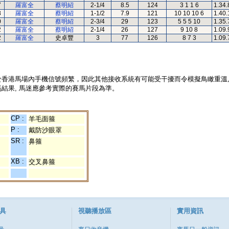
7
羅富全
蔡明紹
2-1/4
8.5
124
3 1 1 6
1.34.
8
羅富全
蔡明紹
1-1/2
7.9
121
10 10 10 6
1.40.
0
羅富全
蔡明紹
2-3/4
29
123
5 5 5 10
1.35.
2
羅富全
蔡明紹
2-1/4
26
127
9 10 8
1.09.
2
羅富全
史卓豐
3
77
126
8 7 3
1.09.
於香港馬場內手機信號頻繁，因此其他接收系統有可能受干擾而令模擬鳥瞰重溫
結果, 馬迷應參考實際的賽馬片段為準。
CP :
羊毛面箍
P :
戴防沙眼罩
SR :
鼻箍
XB :
交叉鼻箍
具
視聽播放區
實用資訊