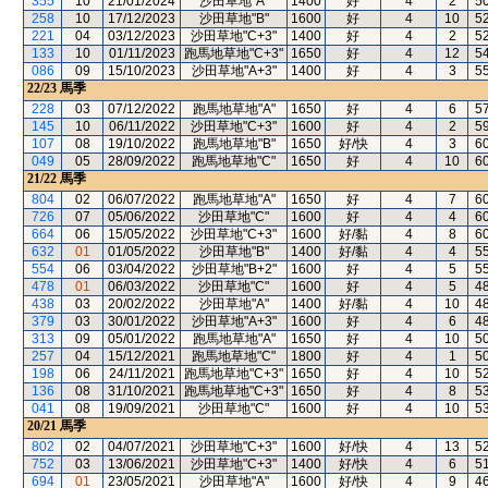
355
10
21/01/2024
沙田草地"A"
1400
好
4
2
5
258
10
17/12/2023
沙田草地"B"
1600
好
4
10
5
221
04
03/12/2023
沙田草地"C+3"
1400
好
4
2
5
133
10
01/11/2023
跑馬地草地"C+3"
1650
好
4
12
5
086
09
15/10/2023
沙田草地"A+3"
1400
好
4
3
5
22/23
馬季
228
03
07/12/2022
跑馬地草地"A"
1650
好
4
6
5
145
10
06/11/2022
沙田草地"C+3"
1600
好
4
2
5
107
08
19/10/2022
跑馬地草地"B"
1650
好/快
4
3
6
049
05
28/09/2022
跑馬地草地"C"
1650
好
4
10
6
21/22
馬季
804
02
06/07/2022
跑馬地草地"A"
1650
好
4
7
6
726
07
05/06/2022
沙田草地"C"
1600
好
4
4
6
664
06
15/05/2022
沙田草地"C+3"
1600
好/黏
4
8
6
632
01
01/05/2022
沙田草地"B"
1400
好/黏
4
4
5
554
06
03/04/2022
沙田草地"B+2"
1600
好
4
5
5
478
01
06/03/2022
沙田草地"C"
1600
好
4
5
4
438
03
20/02/2022
沙田草地"A"
1400
好/黏
4
10
4
379
03
30/01/2022
沙田草地"A+3"
1600
好
4
6
4
313
09
05/01/2022
跑馬地草地"A"
1650
好
4
10
5
257
04
15/12/2021
跑馬地草地"C"
1800
好
4
1
5
198
06
24/11/2021
跑馬地草地"C+3"
1650
好
4
10
5
136
08
31/10/2021
跑馬地草地"C+3"
1650
好
4
8
5
041
08
19/09/2021
沙田草地"C"
1600
好
4
10
5
20/21
馬季
802
02
04/07/2021
沙田草地"C+3"
1600
好/快
4
13
5
752
03
13/06/2021
沙田草地"C+3"
1400
好/快
4
6
5
694
01
23/05/2021
沙田草地"A"
1600
好/快
4
9
4