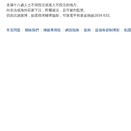
未滿十八歲人士不得投注或進入可投注的地方。
向非法或海外莊家下注，即屬違法，且可被判監禁。
切勿沉迷賭博，如需尋求輔導協助，可致電平和基金熱線1834 633。
常見問題
|
聯絡我們
|
傳媒專用區
|
網頁指南
|
規例
|
提倡有節制博彩
|
私隱