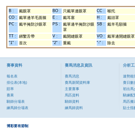
B :
BO :
CC :
戴眼罩
只戴單邊眼罩
喉托
CO :
E :
H :
戴單邊羊毛面箍
戴耳塞
戴頭罩
PC :
PS :
SB :
戴半掩防沙眼罩
戴單邊半掩防沙眼
戴羊毛額箍
罩
TT :
V :
VO :
綁繫舌帶
戴開縫眼罩
戴單邊開縫眼罩
"1" :
"2" :
"-" :
首次
重戴
除去
賽事資料
賽馬消息及資訊
分析工
報名表
賽馬消息
速勢能
排位表(本地)
賽馬新聞資料庫
賽日數
賠率
主要賽事
初出馬
賽果
馬匹資料
騎練配
騎師分場表
騎師資料
馬匹搬
練馬師分場表
練馬師資料
貼士指
博彩要有節制