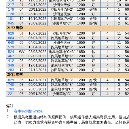
518
10
22/03/2023
跑馬地草地"C+3"
1200
好
3
10
67
217
01
04/12/2022
沙田全天候
1200
好
4
10
60
179
04
20/11/2022
沙田草地"B+2"
1200
好/快
4
1
60
128
06
26/10/2022
沙田全天候
1200
好
3
2
61
101
10
16/10/2022
沙田草地"A+3"
1400
好/快
3
4
61
045
04
25/09/2022
沙田草地"C"
1400
好/快
3
2
61
21/22
馬季
829
01
16/07/2022
沙田草地"A"
1200
好
4
11
54
804
03
06/07/2022
跑馬地草地"A"
1650
好
4
2
54
640
06
04/05/2022
沙田全天候
1650
好
4
11
55
579
08
13/04/2022
跑馬地草地"B"
1650
好
4
5
56
524
WV
23/03/2022
跑馬地草地"C+3"
1650
黏
4
--
56
467
06
02/03/2022
跑馬地草地"A"
1200
好
4
5
56
412
05
09/02/2022
跑馬地草地"B"
1200
好
4
11
56
349
01
19/01/2022
跑馬地草地"C"
1200
好
4
3
51
283
12
27/12/2021
沙田草地"A+3"
1200
好
4
2
53
20/21
馬季
829
06
14/07/2021
跑馬地草地"B"
1200
好/快
4
8
54
740
03
09/06/2021
跑馬地草地"B"
1200
好/快
4
3
54
703
02
26/05/2021
跑馬地草地"C"
1200
好/快
4
3
52
221
06
29/11/2020
沙田草地"C"
1000
好
4
2
52
備註:
1.
賽事特別情況索引
2.
模擬鳥瞰重溫由特約供應商提供，供馬迷作個人娛樂資訊之用。但由
已盡一切努力務求有關資料盡可能準確，馬會就此並無責任。至於賽馬