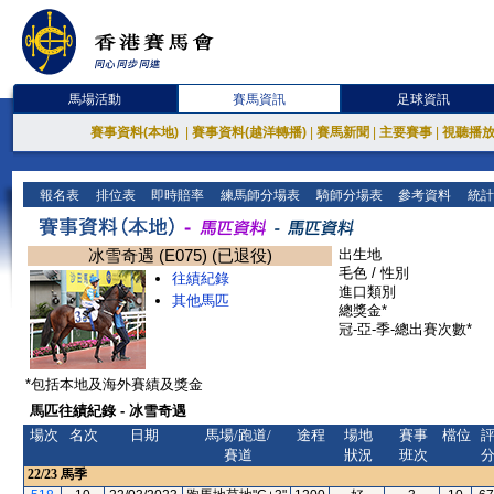
馬場活動
賽馬資訊
足球資訊
賽事資料(本地)
|
賽事資料(越洋轉播)
|
賽馬新聞
|
主要賽事
|
視聽播
報名表
排位表
即時賠率
練馬師分場表
騎師分場表
參考資料
統計
冰雪奇遇 (E075) (已退役)
出生地
毛色 / 性別
往績紀錄
進口類別
其他馬匹
總獎金*
冠-亞-季-總出賽次數*
*包括本地及海外賽績及獎金
馬匹往績紀錄 - 冰雪奇遇
場次
名次
日期
馬場/跑道/
途程
場地
賽事
檔位
賽道
狀況
班次
22/23
馬季