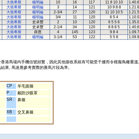
大衛希斯
楊明綸
10
16
117
11 8 10 10
1.40.
大衛希斯
楊明綸
3
14
121
10 9 8 8
1.21.
大衛希斯
楊明綸
2-3/4
27
120
11 10 10 5
1.21.
大衛希斯
楊明綸
3/4
11
120
6 5 4
1.10.
大衛希斯
史卓豐
2
10
120
6 5 5 6
1.35.
大衛希斯
史卓豐
2-1/4
34
120
8 8 8 5
1.40.
大衛希斯
薛恩
4
145
123
9 8 4
1.09.
大衛希斯
楊明綸
3-1/4
53
122
5 5 8
1.09.
於香港馬場內手機信號頻繁，因此其他接收系統有可能受干擾而令模擬鳥瞰重溫
結果, 馬迷應參考實際的賽馬片段為準。
CP :
羊毛面箍
P :
戴防沙眼罩
SR :
鼻箍
XB :
交叉鼻箍