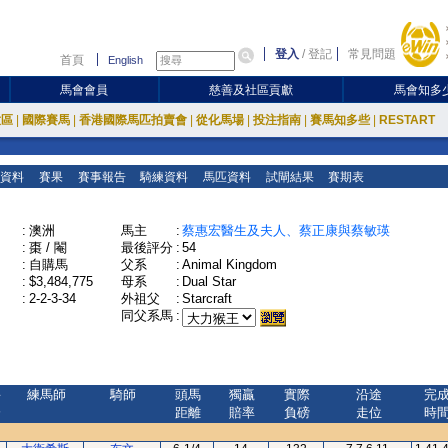
登入
/
登記
常見問題
首頁
English
馬會會員
慈善及社區貢獻
馬會知多
放區
|
國際賽馬
|
香港國際馬匹拍賣會
|
從化馬場
|
投注指南
|
賽馬知多些
|
RESTART
資料
賽果
賽事報告
騎練資料
馬匹資料
試閘結果
賽期表
:
澳洲
馬主
:
蔡惠宏醫生及夫人、蔡正康與蔡敏瑛
:
棗 / 閹
最後評分
:
54
:
自購馬
父系
:
Animal Kingdom
:
$3,484,775
母系
:
Dual Star
:
2-2-3-34
外祖父
:
Starcraft
同父系馬
:
評
練馬師
騎師
頭馬
獨贏
實際
沿途
完
分
距離
賠率
負磅
走位
時