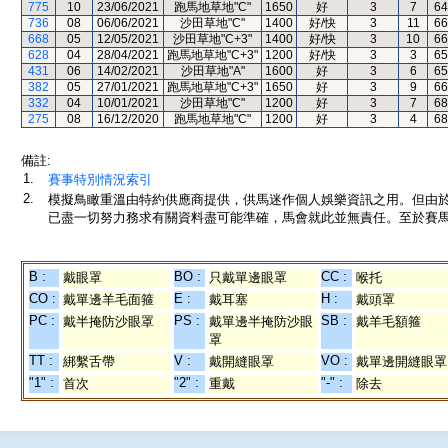
775
10
23/06/2021
跑馬地草地"C"
1650
好
3
7
64
736
08
06/06/2021
沙田草地"C"
1400
好/快
3
11
66
668
05
12/05/2021
沙田草地"C+3"
1400
好/快
3
10
66
628
04
28/04/2021
跑馬地草地"C+3"
1200
好/快
3
3
65
431
06
14/02/2021
沙田草地"A"
1600
好
3
6
65
382
05
27/01/2021
跑馬地草地"C+3"
1650
好
3
9
66
332
04
10/01/2021
沙田草地"C"
1200
好
3
7
68
275
08
16/12/2020
跑馬地草地"C"
1200
好
3
4
68
備註:
1.
賽事特別情況索引
2.
模擬鳥瞰重溫由特約供應商提供，供馬迷作個人娛樂資訊之用。但由
已盡一切努力務求有關資料盡可能準確，馬會就此並無責任。至於賽馬
B :
BO :
CC :
戴眼罩
只戴單邊眼罩
喉托
CO :
E :
H :
戴單邊羊毛面箍
戴耳塞
戴頭罩
PC :
PS :
SB :
戴半掩防沙眼罩
戴單邊半掩防沙眼
戴羊毛額箍
罩
TT :
V :
VO :
綁繫舌帶
戴開縫眼罩
戴單邊開縫眼罩
"1" :
"2" :
"-" :
首次
重戴
除去