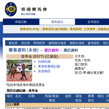
馬場活動
賽馬資訊
足球資訊
賽事資料(本地)
|
賽事資料(越洋轉播)
|
賽馬新聞
|
主要賽事
|
視聽播
報名表
排位表
即時賠率
練馬師分場表
騎師分場表
參考資料
統計
皇帝金 (E077) (已退役)
出生地
毛色 / 性別
往績紀錄
進口類別
來港前賽績記錄
總獎金*
其他馬匹
冠-亞-季-總出賽次數*
*包括本地及海外賽績及獎金
馬匹往績紀錄 - 皇帝金
場次
名次
日期
馬場/跑道/
途程
場地
賽事
檔位
賽道
狀況
班次
22/23
馬季