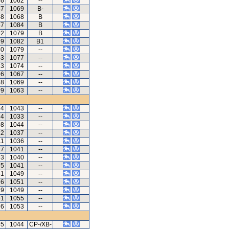
46
1062
--
87
1069
B-
48
1068
B
67
1084
B
92
1079
B
69
1082
B1
30
1079
--
43
1077
--
23
1074
--
66
1067
--
88
1069
--
99
1063
--
34
1043
--
64
1033
--
08
1044
--
22
1037
--
11
1036
--
37
1041
--
93
1040
--
75
1041
--
51
1049
--
76
1051
--
19
1049
--
61
1055
--
76
1053
--
95
1044
CP-/XB-