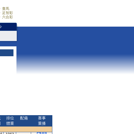
賽馬
足智彩
六合彩
少
成
排位
配備
賽事
間
體重
重播