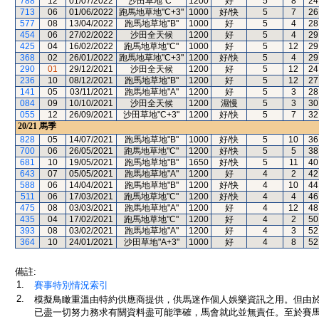
788
12
01/07/2022
沙田草地"C"
1200
好
5
8
24
713
06
01/06/2022
跑馬地草地"C+3"
1000
好/快
5
7
26
577
08
13/04/2022
跑馬地草地"B"
1000
好
5
4
28
454
06
27/02/2022
沙田全天候
1200
好
5
4
29
425
04
16/02/2022
跑馬地草地"C"
1000
好
5
12
29
368
02
26/01/2022
跑馬地草地"C+3"
1200
好/快
5
4
29
290
01
29/12/2021
沙田全天候
1200
好
5
12
24
236
10
08/12/2021
跑馬地草地"B"
1200
好
5
12
27
141
05
03/11/2021
跑馬地草地"A"
1200
好
5
3
28
084
09
10/10/2021
沙田全天候
1200
濕慢
5
3
30
055
12
26/09/2021
沙田草地"C+3"
1200
好/快
5
7
32
20/21
馬季
828
05
14/07/2021
跑馬地草地"B"
1000
好/快
5
10
36
700
06
26/05/2021
跑馬地草地"C"
1200
好/快
5
5
38
681
10
19/05/2021
跑馬地草地"B"
1650
好/快
5
11
40
643
07
05/05/2021
跑馬地草地"A"
1200
好
4
2
42
588
06
14/04/2021
跑馬地草地"B"
1200
好/快
4
10
44
511
06
17/03/2021
跑馬地草地"C"
1200
好/快
4
4
46
475
08
03/03/2021
跑馬地草地"A"
1200
好
4
12
48
435
04
17/02/2021
跑馬地草地"C"
1200
好
4
2
50
393
08
03/02/2021
跑馬地草地"A"
1200
好
4
3
52
364
10
24/01/2021
沙田草地"A+3"
1000
好
4
8
52
備註:
1.
賽事特別情況索引
2.
模擬鳥瞰重溫由特約供應商提供，供馬迷作個人娛樂資訊之用。但由
已盡一切努力務求有關資料盡可能準確，馬會就此並無責任。至於賽馬