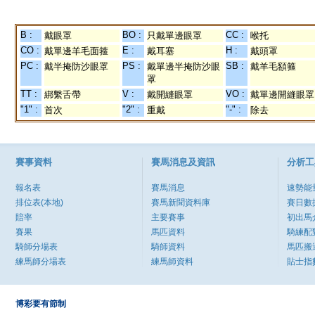
B :
BO :
CC :
戴眼罩
只戴單邊眼罩
喉托
CO :
E :
H :
戴單邊羊毛面箍
戴耳塞
戴頭罩
PC :
PS :
SB :
戴半掩防沙眼罩
戴單邊半掩防沙眼
戴羊毛額箍
罩
TT :
V :
VO :
綁繫舌帶
戴開縫眼罩
戴單邊開縫眼罩
"1" :
"2" :
"-" :
首次
重戴
除去
賽事資料
賽馬消息及資訊
分析工
報名表
賽馬消息
速勢能
排位表(本地)
賽馬新聞資料庫
賽日數
賠率
主要賽事
初出馬
賽果
馬匹資料
騎練配
騎師分場表
騎師資料
馬匹搬
練馬師分場表
練馬師資料
貼士指
博彩要有節制