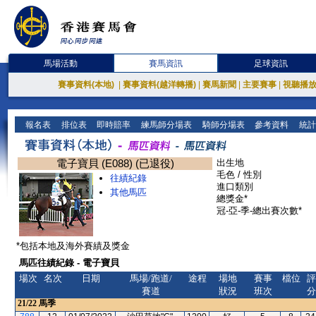
馬場活動
賽馬資訊
足球資訊
賽事資料(本地)
|
賽事資料(越洋轉播)
|
賽馬新聞
|
主要賽事
|
視聽播
報名表
排位表
即時賠率
練馬師分場表
騎師分場表
參考資料
統計
電子寶貝 (E088) (已退役)
出生地
毛色 / 性別
往績紀錄
進口類別
其他馬匹
總獎金*
冠-亞-季-總出賽次數*
*包括本地及海外賽績及獎金
馬匹往績紀錄 - 電子寶貝
場次
名次
日期
馬場/跑道/
途程
場地
賽事
檔位
評
賽道
狀況
班次
分
21/22
馬季