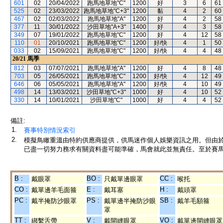
601
02
20/04/2022
跑馬地草地"C"
1200
好
3
6
61
525
02
23/03/2022
跑馬地草地"C+3"
1200
黏
4
2
60
467
02
02/03/2022
跑馬地草地"A"
1200
好
4
2
58
377
11
30/01/2022
沙田草地"A+3"
1400
好
4
3
58
349
07
19/01/2022
跑馬地草地"C"
1200
好
4
12
58
110
01
20/10/2021
跑馬地草地"C"
1200
好/快
4
1
50
033
02
15/09/2021
跑馬地草地"C"
1200
好/快
4
4
48
20/21
馬季
812
03
07/07/2021
跑馬地草地"A"
1200
好
4
8
48
703
05
26/05/2021
跑馬地草地"C"
1200
好/快
4
12
49
646
06
05/05/2021
跑馬地草地"A"
1200
好/快
4
10
49
498
14
13/03/2021
沙田草地"C+3"
1000
好
4
10
52
330
14
10/01/2021
沙田草地"C"
1000
好
4
4
52
備註:
1.
賽事特別情況索引
2.
模擬鳥瞰重溫由特約供應商提供，供馬迷作個人娛樂資訊之用。但由
已盡一切努力務求有關資料盡可能準確，馬會就此並無責任。至於賽馬
B :
BO :
CC :
戴眼罩
只戴單邊眼罩
喉托
CO :
E :
H :
戴單邊羊毛面箍
戴耳塞
戴頭罩
PC :
PS :
SB :
戴半掩防沙眼罩
戴單邊半掩防沙眼
戴羊毛額箍
罩
TT :
V :
VO :
綁繫舌帶
戴開縫眼罩
戴單邊開縫眼罩