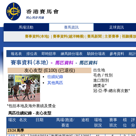
馬場活動
賽馬資訊
足球資訊
賽事資料(本地)
|
賽事資料(越洋轉播)
|
賽馬新聞
|
主要賽事
|
視聽播
報名表
排位表
即時賠率
練馬師分場表
騎師分場表
參考資料
統計
友心友型 (E100) (已退役)
出生地
毛色 / 性別
往績紀錄
進口類別
其他馬匹
總獎金*
冠-亞-季-總出賽次數*
*包括本地及海外賽績及獎金
馬匹往績紀錄 - 友心友型
場次
名次
日期
馬場/跑道/
途程
場地
賽事
檔
評
賽道
狀況
班次
位
分
23/24
馬季