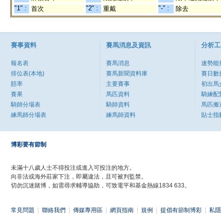
"1" :
"2" :
"-" :
首次
重戴
除去
賽事資料
賽馬消息及資訊
分析工
報名表
賽馬消息
速勢能
排位表(本地)
賽馬新聞資料庫
賽日數
賠率
主要賽事
初出馬
賽果
馬匹資料
騎練配
騎師分場表
騎師資料
馬匹搬
練馬師分場表
練馬師資料
貼士指
博彩要有節制
未滿十八歲人士不得投注或進入可投注的地方。
向非法或海外莊家下注，即屬違法，且可被判監禁。
切勿沉迷賭博，如需尋求輔導協助，可致電平和基金熱線1834 633。
常見問題
|
聯絡我們
|
傳媒專用區
|
網頁指南
|
規例
|
提倡有節制博彩
|
私隱