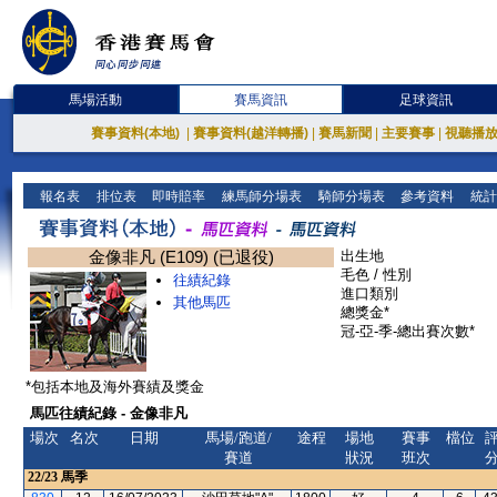
馬場活動
賽馬資訊
足球資訊
賽事資料(本地)
|
賽事資料(越洋轉播)
|
賽馬新聞
|
主要賽事
|
視聽播
報名表
排位表
即時賠率
練馬師分場表
騎師分場表
參考資料
統計
金像非凡 (E109) (已退役)
出生地
毛色 / 性別
往績紀錄
進口類別
其他馬匹
總獎金*
冠-亞-季-總出賽次數*
*包括本地及海外賽績及獎金
馬匹往績紀錄 - 金像非凡
場次
名次
日期
馬場/跑道/
途程
場地
賽事
檔位
賽道
狀況
班次
22/23
馬季