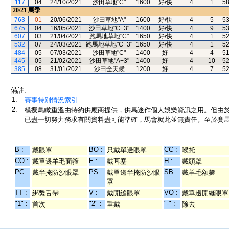
117
04
24/10/2021
沙田草地"C"
1600
好/快
4
1
5
20/21
馬季
763
01
20/06/2021
沙田草地"A"
1600
好/快
4
5
5
675
04
16/05/2021
沙田草地"C+3"
1400
好/快
4
9
5
607
03
21/04/2021
跑馬地草地"C"
1650
好/快
4
1
5
532
07
24/03/2021
跑馬地草地"C+3"
1650
好/快
4
1
5
484
05
07/03/2021
沙田草地"C"
1400
好
4
4
5
445
05
21/02/2021
沙田草地"A+3"
1400
好
4
10
5
385
08
31/01/2021
沙田全天候
1200
好
4
7
5
備註:
1.
賽事特別情況索引
2.
模擬鳥瞰重溫由特約供應商提供，供馬迷作個人娛樂資訊之用。但由
已盡一切努力務求有關資料盡可能準確，馬會就此並無責任。至於賽馬
B :
BO :
CC :
戴眼罩
只戴單邊眼罩
喉托
CO :
E :
H :
戴單邊羊毛面箍
戴耳塞
戴頭罩
PC :
PS :
SB :
戴半掩防沙眼罩
戴單邊半掩防沙眼
戴羊毛額箍
罩
TT :
V :
VO :
綁繫舌帶
戴開縫眼罩
戴單邊開縫眼罩
"1" :
"2" :
"-" :
首次
重戴
除去