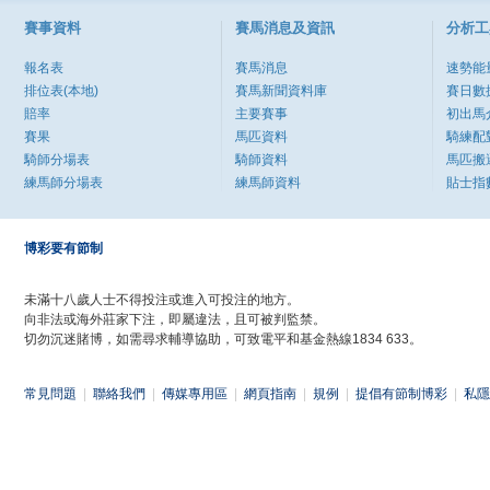
賽事資料
賽馬消息及資訊
分析工
報名表
賽馬消息
速勢能
排位表(本地)
賽馬新聞資料庫
賽日數
賠率
主要賽事
初出馬
賽果
馬匹資料
騎練配
騎師分場表
騎師資料
馬匹搬
練馬師分場表
練馬師資料
貼士指
博彩要有節制
未滿十八歲人士不得投注或進入可投注的地方。
向非法或海外莊家下注，即屬違法，且可被判監禁。
切勿沉迷賭博，如需尋求輔導協助，可致電平和基金熱線1834 633。
常見問題
|
聯絡我們
|
傳媒專用區
|
網頁指南
|
規例
|
提倡有節制博彩
|
私隱