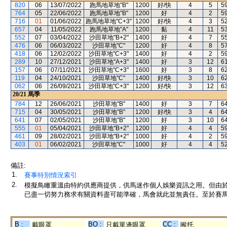
820
06
13/07/2022
跑馬地草地"B"
1200
好/快
4
5
5
764
05
22/06/2022
跑馬地草地"B"
1200
好
4
2
5
716
01
01/06/2022
跑馬地草地"C+3"
1200
好/快
4
3
5
657
04
11/05/2022
跑馬地草地"A"
1200
黏
4
11
5
552
07
03/04/2022
沙田草地"B+2"
1400
好
4
7
5
476
06
06/03/2022
沙田草地"C"
1200
好
4
8
5
418
06
12/02/2022
沙田草地"C+3"
1400
好
4
2
5
289
10
27/12/2021
沙田草地"A+3"
1400
好
3
12
6
157
06
07/11/2021
沙田草地"C+3"
1600
好
3
8
6
119
04
24/10/2021
沙田草地"C"
1400
好/快
3
10
6
062
06
26/09/2021
沙田草地"C+3"
1200
好/快
3
12
6
20/21
馬季
784
12
26/06/2021
沙田草地"B"
1400
好
3
7
6
715
04
30/05/2021
沙田草地"B"
1200
好/快
3
4
6
641
07
02/05/2021
沙田草地"B"
1200
好
3
10
6
555
01
05/04/2021
沙田草地"B+2"
1200
好
4
4
5
461
09
28/02/2021
沙田草地"B+2"
1000
好
4
2
5
403
01
06/02/2021
沙田草地"C"
1000
好
4
4
5
備註:
1.
賽事特別情況索引
2.
模擬鳥瞰重溫由特約供應商提供，供馬迷作個人娛樂資訊之用。但由
已盡一切努力務求有關資料盡可能準確，馬會就此並無責任。至於賽馬
B :
BO :
CC :
戴眼罩
只戴單邊眼罩
喉托