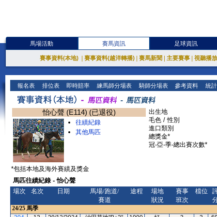
馬場活動
賽馬資訊
足球資訊
賽事資料(本地)
|
賽事資料(越洋轉播)
|
賽馬新聞
|
主要賽事
|
視聽播
報名表
排位表
即時賠率
練馬師分場表
騎師分場表
參考資料
統計
怡心聲 (E114) (已退役)
出生地
毛色 / 性別
往績紀錄
進口類別
其他馬匹
總獎金*
冠-亞-季-總出賽次數*
*包括本地及海外賽績及獎金
馬匹往績紀錄 - 怡心聲
場次
名次
日期
馬場/跑道/
途程
場地
賽事
檔位
賽道
狀況
班次
24/25
馬季