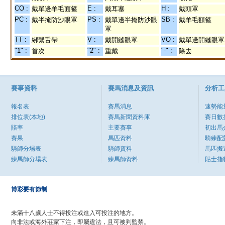
CO :
E :
H :
戴單邊羊毛面箍
戴耳塞
戴頭罩
PC :
PS :
SB :
戴半掩防沙眼罩
戴單邊半掩防沙眼
戴羊毛額箍
罩
TT :
V :
VO :
綁繫舌帶
戴開縫眼罩
戴單邊開縫眼罩
"1" :
"2" :
"-" :
首次
重戴
除去
賽事資料
賽馬消息及資訊
分析工
報名表
賽馬消息
速勢能
排位表(本地)
賽馬新聞資料庫
賽日數
賠率
主要賽事
初出馬
賽果
馬匹資料
騎練配
騎師分場表
騎師資料
馬匹搬
練馬師分場表
練馬師資料
貼士指
博彩要有節制
未滿十八歲人士不得投注或進入可投注的地方。
向非法或海外莊家下注，即屬違法，且可被判監禁。