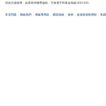
切勿沉迷賭博，如需尋求輔導協助，可致電平和基金熱線1834 633。
常見問題
|
聯絡我們
|
傳媒專用區
|
網頁指南
|
規例
|
提倡有節制博彩
|
私隱