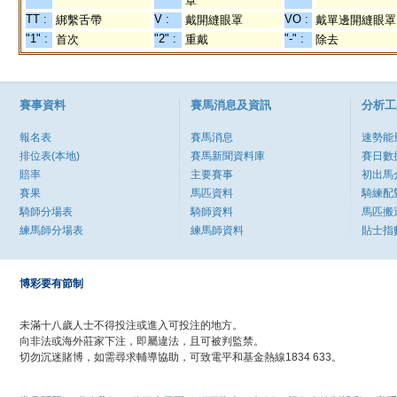
罩
TT :
V :
VO :
綁繫舌帶
戴開縫眼罩
戴單邊開縫眼罩
"1" :
"2" :
"-" :
首次
重戴
除去
賽事資料
賽馬消息及資訊
分析工
報名表
賽馬消息
速勢能
排位表(本地)
賽馬新聞資料庫
賽日數
賠率
主要賽事
初出馬
賽果
馬匹資料
騎練配
騎師分場表
騎師資料
馬匹搬
練馬師分場表
練馬師資料
貼士指
博彩要有節制
未滿十八歲人士不得投注或進入可投注的地方。
向非法或海外莊家下注，即屬違法，且可被判監禁。
切勿沉迷賭博，如需尋求輔導協助，可致電平和基金熱線1834 633。