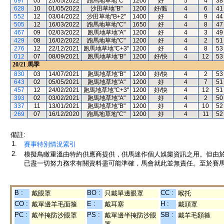
697
05
25/05/2022
跑馬地草地"C"
1200
好
5
4
38
628
10
01/05/2022
沙田草地"B"
1200
好/黏
4
6
41
552
12
03/04/2022
沙田草地"B+2"
1400
好
4
9
44
505
12
16/03/2022
跑馬地草地"C"
1650
好
4
8
47
467
09
02/03/2022
跑馬地草地"A"
1200
好
4
3
49
429
08
16/02/2022
跑馬地草地"C"
1200
好
4
2
51
276
12
22/12/2021
跑馬地草地"C+3"
1200
好
4
8
53
012
07
08/09/2021
跑馬地草地"B"
1200
好/快
4
12
53
20/21
馬季
830
03
14/07/2021
跑馬地草地"B"
1200
好/快
4
2
53
643
02
05/05/2021
跑馬地草地"A"
1200
好
4
7
51
457
12
24/02/2021
跑馬地草地"C+3"
1200
好/快
4
12
51
393
02
03/02/2021
跑馬地草地"A"
1200
好
4
2
50
337
11
13/01/2021
跑馬地草地"B"
1200
好
4
10
52
269
07
16/12/2020
跑馬地草地"C"
1200
好
4
11
52
備註:
1.
賽事特別情況索引
2.
模擬鳥瞰重溫由特約供應商提供，供馬迷作個人娛樂資訊之用。但由
已盡一切努力務求有關資料盡可能準確，馬會就此並無責任。至於賽馬
B :
BO :
CC :
戴眼罩
只戴單邊眼罩
喉托
CO :
E :
H :
戴單邊羊毛面箍
戴耳塞
戴頭罩
PC :
PS :
SB :
戴半掩防沙眼罩
戴單邊半掩防沙眼
戴羊毛額箍