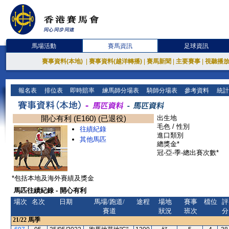
馬場活動
賽馬資訊
足球資訊
賽事資料(本地)
|
賽事資料(越洋轉播)
|
賽馬新聞
|
主要賽事
|
視聽播
報名表
排位表
即時賠率
練馬師分場表
騎師分場表
參考資料
統計
開心有利 (E160) (已退役)
出生地
毛色 / 性別
往績紀錄
進口類別
其他馬匹
總獎金*
冠-亞-季-總出賽次數*
*包括本地及海外賽績及獎金
馬匹往績紀錄 - 開心有利
場次
名次
日期
馬場/跑道/
途程
場地
賽事
檔位
評
賽道
狀況
班次
分
21/22
馬季