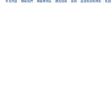
常見問題
|
聯絡我們
|
傳媒專用區
|
網頁指南
|
規例
|
提倡有節制博彩
|
私隱