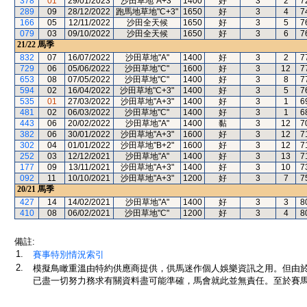
378
01
29/01/2023
沙田草地"A+3"
1400
好
3
2
7
289
09
28/12/2022
跑馬地草地"C+3"
1650
好
3
4
7
166
05
12/11/2022
沙田全天候
1650
好
3
5
7
079
03
09/10/2022
沙田全天候
1650
好
3
6
7
21/22
馬季
832
07
16/07/2022
沙田草地"A"
1400
好
3
2
7
729
06
05/06/2022
沙田草地"C"
1600
好
3
12
7
653
08
07/05/2022
沙田草地"C"
1400
好
3
8
7
594
02
16/04/2022
沙田草地"C+3"
1400
好
3
5
7
535
01
27/03/2022
沙田草地"A+3"
1400
好
3
1
6
481
02
06/03/2022
沙田草地"C"
1400
好
3
1
6
443
06
20/02/2022
沙田草地"A"
1400
黏
3
12
7
382
06
30/01/2022
沙田草地"A+3"
1600
好
3
12
7
302
04
01/01/2022
沙田草地"B+2"
1600
好
3
12
7
252
03
12/12/2021
沙田草地"A"
1400
好
3
13
7
177
09
13/11/2021
沙田草地"A+3"
1400
好
3
10
7
092
11
10/10/2021
沙田草地"A+3"
1200
好
3
7
7
20/21
馬季
427
14
14/02/2021
沙田草地"A"
1400
好
3
3
8
410
08
06/02/2021
沙田草地"C"
1200
好
3
4
8
備註:
1.
賽事特別情況索引
2.
模擬鳥瞰重溫由特約供應商提供，供馬迷作個人娛樂資訊之用。但由
已盡一切努力務求有關資料盡可能準確，馬會就此並無責任。至於賽馬