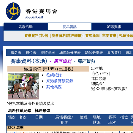
馬場活動
賽馬資訊
足球資訊
賽事資料(本地)
|
賽事資料(越洋轉播)
|
賽馬新聞
|
主要賽事
|
視聽播
報名表
排位表
即時賠率
練馬師分場表
騎師分場表
參考資料
統計
極速飛彈 (E199) (已退役)
出生地
毛色 / 性別
往績紀錄
進口類別
來港前賽績記錄
總獎金*
其他馬匹
冠-亞-季-總出賽次數*
*包括本地及海外賽績及獎金
馬匹往績紀錄 - 極速飛彈
場次
名次
日期
馬場/跑道/
途程
場地
賽事
檔位
賽道
狀況
班次
22/23
馬季