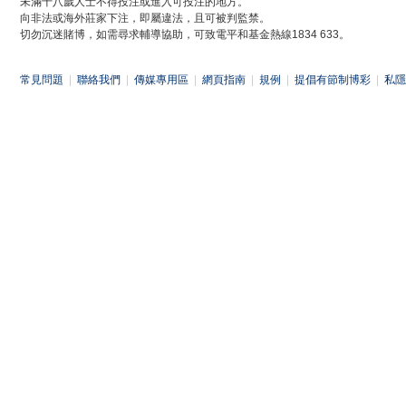
未滿十八歲人士不得投注或進入可投注的地方。
向非法或海外莊家下注，即屬違法，且可被判監禁。
切勿沉迷賭博，如需尋求輔導協助，可致電平和基金熱線1834 633。
常見問題
|
聯絡我們
|
傳媒專用區
|
網頁指南
|
規例
|
提倡有節制博彩
|
私隱