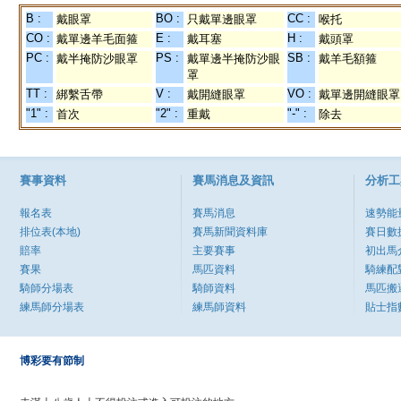
B :
BO :
CC :
戴眼罩
只戴單邊眼罩
喉托
CO :
E :
H :
戴單邊羊毛面箍
戴耳塞
戴頭罩
PC :
PS :
SB :
戴半掩防沙眼罩
戴單邊半掩防沙眼
戴羊毛額箍
罩
TT :
V :
VO :
綁繫舌帶
戴開縫眼罩
戴單邊開縫眼罩
"1" :
"2" :
"-" :
首次
重戴
除去
賽事資料
賽馬消息及資訊
分析工
報名表
賽馬消息
速勢能
排位表(本地)
賽馬新聞資料庫
賽日數
賠率
主要賽事
初出馬
賽果
馬匹資料
騎練配
騎師分場表
騎師資料
馬匹搬
練馬師分場表
練馬師資料
貼士指
博彩要有節制