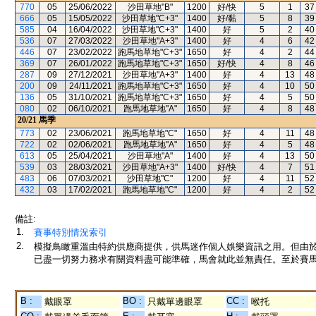
770
05
25/06/2022
沙田草地"B"
1200
好/快
5
1
37
666
05
15/05/2022
沙田草地"C+3"
1400
好/黏
5
8
39
585
04
16/04/2022
沙田草地"C+3"
1400
好
5
2
40
536
07
27/03/2022
沙田草地"A+3"
1400
好
4
6
42
446
07
23/02/2022
跑馬地草地"C+3"
1650
好
4
2
44
369
07
26/01/2022
跑馬地草地"C+3"
1650
好/快
4
8
46
287
09
27/12/2021
沙田草地"A+3"
1400
好
4
13
48
200
09
24/11/2021
跑馬地草地"C+3"
1650
好
4
10
50
136
05
31/10/2021
跑馬地草地"C+3"
1650
好
4
5
50
080
02
06/10/2021
跑馬地草地"A"
1650
好
4
8
48
20/21
馬季
773
02
23/06/2021
跑馬地草地"C"
1650
好
4
11
48
722
02
02/06/2021
跑馬地草地"A"
1650
好
4
5
48
613
05
25/04/2021
沙田草地"A"
1400
好
4
13
50
539
03
28/03/2021
沙田草地"A+3"
1400
好/快
4
7
51
483
06
07/03/2021
沙田草地"C"
1200
好
4
11
52
432
03
17/02/2021
跑馬地草地"C"
1200
好
4
2
52
備註:
1.
賽事特別情況索引
2.
模擬鳥瞰重溫由特約供應商提供，供馬迷作個人娛樂資訊之用。但由
已盡一切努力務求有關資料盡可能準確，馬會就此並無責任。至於賽馬
B :
BO :
CC :
戴眼罩
只戴單邊眼罩
喉托