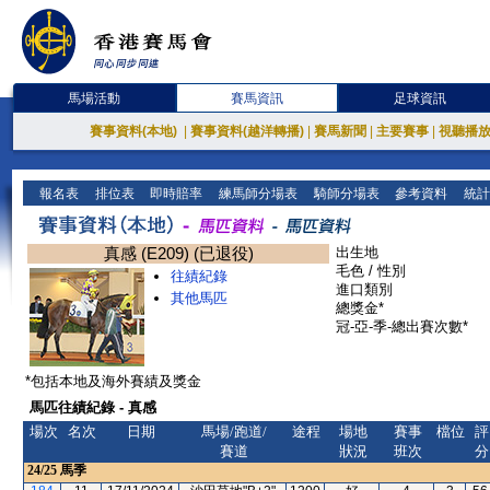
馬場活動
賽馬資訊
足球資訊
賽事資料(本地)
|
賽事資料(越洋轉播)
|
賽馬新聞
|
主要賽事
|
視聽播
報名表
排位表
即時賠率
練馬師分場表
騎師分場表
參考資料
統計
真感 (E209) (已退役)
出生地
毛色 / 性別
往績紀錄
進口類別
其他馬匹
總獎金*
冠-亞-季-總出賽次數*
*包括本地及海外賽績及獎金
馬匹往績紀錄 - 真感
場次
名次
日期
馬場/跑道/
途程
場地
賽事
檔位
評
賽道
狀況
班次
分
24/25
馬季