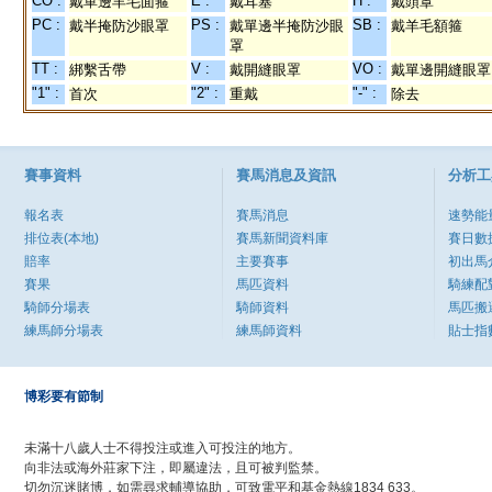
CO :
E :
H :
戴單邊羊毛面箍
戴耳塞
戴頭罩
PC :
PS :
SB :
戴半掩防沙眼罩
戴單邊半掩防沙眼
戴羊毛額箍
罩
TT :
V :
VO :
綁繫舌帶
戴開縫眼罩
戴單邊開縫眼罩
"1" :
"2" :
"-" :
首次
重戴
除去
賽事資料
賽馬消息及資訊
分析工
報名表
賽馬消息
速勢能
排位表(本地)
賽馬新聞資料庫
賽日數
賠率
主要賽事
初出馬
賽果
馬匹資料
騎練配
騎師分場表
騎師資料
馬匹搬
練馬師分場表
練馬師資料
貼士指
博彩要有節制
未滿十八歲人士不得投注或進入可投注的地方。
向非法或海外莊家下注，即屬違法，且可被判監禁。
切勿沉迷賭博，如需尋求輔導協助，可致電平和基金熱線1834 633。