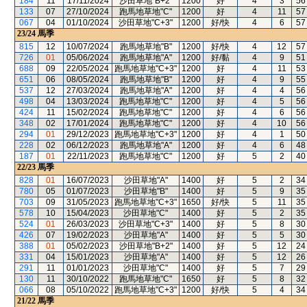
184
11
17/11/2024
沙田草地"B+2"
1200
好
4
3
56
133
07
27/10/2024
跑馬地草地"C"
1200
好
4
11
57
067
04
01/10/2024
沙田草地"C+3"
1200
好/快
4
6
57
23/24
馬季
815
12
10/07/2024
跑馬地草地"B"
1200
好/快
4
12
57
726
01
05/06/2024
跑馬地草地"A"
1200
好/黏
4
9
51
688
09
22/05/2024
跑馬地草地"C+3"
1200
好
4
11
53
651
06
08/05/2024
跑馬地草地"B"
1200
好
4
9
55
537
12
27/03/2024
跑馬地草地"A"
1200
好
4
4
56
498
04
13/03/2024
跑馬地草地"C"
1200
好
4
5
56
424
11
15/02/2024
跑馬地草地"C"
1200
好
4
6
56
348
02
17/01/2024
跑馬地草地"C"
1200
好
4
10
56
294
01
29/12/2023
跑馬地草地"C+3"
1200
好
4
1
50
228
02
06/12/2023
跑馬地草地"A"
1200
好
4
6
48
187
01
22/11/2023
跑馬地草地"C"
1200
好
5
2
40
22/23
馬季
828
01
16/07/2023
沙田草地"A"
1400
好
5
2
34
780
05
01/07/2023
沙田草地"B"
1400
好
5
9
35
703
09
31/05/2023
跑馬地草地"C+3"
1650
好/快
5
11
35
578
10
15/04/2023
沙田草地"C"
1400
好
5
2
35
524
01
26/03/2023
沙田草地"C+3"
1400
好
5
8
30
426
07
19/02/2023
沙田草地"A"
1400
好
5
5
30
388
01
05/02/2023
沙田草地"B+2"
1400
好
5
12
24
331
04
15/01/2023
沙田草地"A"
1400
好
5
12
26
291
11
01/01/2023
沙田草地"C"
1400
好
5
7
29
130
11
30/10/2022
跑馬地草地"C"
1650
好
5
8
32
066
08
05/10/2022
跑馬地草地"C+3"
1200
好/快
5
4
34
21/22
馬季