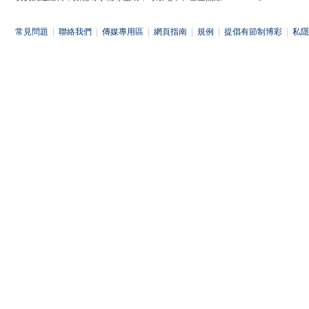
常見問題
|
聯絡我們
|
傳媒專用區
|
網頁指南
|
規例
|
提倡有節制博彩
|
私隱