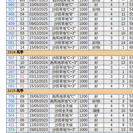
825
WV
09/07/2025
跑馬地草地"A"
1200
好/快
4
--
5
660
10
10/05/2025
沙田草地"C"
1000
好
4
7
5
507
14
15/03/2025
沙田草地"C+3"
1000
好/快
4
12
5
466
04
02/03/2025
沙田草地"B"
1000
好
4
11
5
450
12
23/02/2025
沙田草地"A"
1200
好
4
13
5
409
03
09/02/2025
沙田草地"C"
1000
好
4
12
5
319
14
05/01/2025
沙田草地"C+3"
1000
好
4
1
6
262
03
15/12/2024
沙田草地"C+3"
1000
好
4
10
6
137
12
27/10/2024
跑馬地草地"C"
1000
好
3
2
6
081
09
06/10/2024
沙田草地"A"
1000
好/快
3
14
6
027
14
15/09/2024
沙田草地"A+3"
1000
好/快
3
1
6
23/24
馬季
507
12
16/03/2024
沙田草地"C+3"
1200
好
3
12
6
445
10
21/02/2024
跑馬地草地"C+3"
1000
好
3
12
6
319
WV
07/01/2024
沙田草地"B+2"
1000
好
3
--
6
287
12
26/12/2023
沙田草地"C+3"
1000
好
3
1
6
220
01
03/12/2023
沙田草地"C+3"
1000
好
3
2
6
159
03
11/11/2023
沙田草地"A+3"
1000
好
3
3
6
083
01
15/10/2023
沙田草地"A+3"
1000
好
4
7
5
22/23
馬季
776
09
28/06/2023
跑馬地草地"C"
1200
好
4
2
5
706
03
31/05/2023
跑馬地草地"C+3"
1200
好/快
4
3
5
650
06
10/05/2023
沙田全天候
1200
好
4
5
5
532
05
29/03/2023
沙田全天候
1200
濕慢
4
10
5
504
01
19/03/2023
沙田草地"A"
1200
好
4
4
5
429
06
19/02/2023
沙田草地"A"
1000
好
4
3
5
411
09
12/02/2023
沙田全天候
1200
好
4
9
5
374
07
29/01/2023
沙田草地"A+3"
1000
好
4
13
5