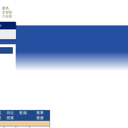
賽馬
足智彩
六合彩
少
成
排位
配備
賽事
間
體重
重播