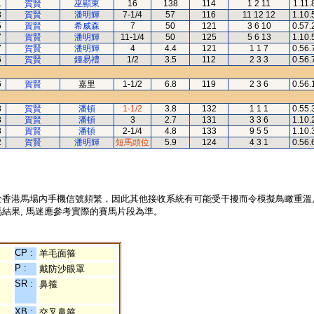
1
賀賢
巫顯東
16
138
114
1 2 11
1.11.
3
賀賢
潘明輝
7-1/4
57
116
11 12 12
1.10.
5
賀賢
希威森
7
50
121
3 6 10
0.57.
7
賀賢
潘明輝
11-1/4
50
125
5 6 13
1.10.
7
賀賢
潘明輝
4
4.4
121
1 1 7
0.56.
6
賀賢
鍾易禮
1/2
3.5
112
2 3 3
0.56.
6
賀賢
嘉里
1-1/2
6.8
119
2 3 6
0.56.
8
賀賢
潘頓
1-1/2
3.8
132
1 1 1
0.55.
8
賀賢
潘頓
3
2.7
131
3 3 6
1.10.
8
賀賢
潘頓
2-1/4
4.8
133
9 5 5
1.10.
2
賀賢
潘明輝
短馬頭位
5.9
124
4 3 1
0.56.
於香港馬場內手機信號頻繁，因此其他接收系統有可能受干擾而令模擬鳥瞰重溫
結果, 馬迷應參考實際的賽馬片段為準。
CP :
羊毛面箍
P :
戴防沙眼罩
SR :
鼻箍
XB :
交叉鼻箍