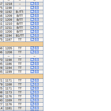
--
--
--
57
1218
--
75
1198
--
29
1192
B-/TT-
56
1209
B/TT
22
1209
B/TT
61
1210
B/TT
57
1211
B/TT
33
1200
B/TT
98
1194
B1/TT
75
1187
TT
46
1205
TT
06
1208
TT
--
--
--
70
1198
TT
05
1186
TT
28
1194
TT
05
1199
TT
21
1171
TT
79
1168
TT
25
1171
TT
08
1173
TT
99
1176
TT
40
1169
TT
27
1176
TT
14
1181
TT