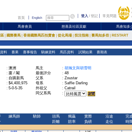
登入
/
登記
常見問題
首頁
English
馬會會員
慈善及社區貢獻
馬會知多
放區
|
國際賽馬
|
香港國際馬匹拍賣會
|
從化馬場
|
投注指南
|
賽馬知多些
|
RESTART
資料
賽果
賽事報告
騎練資料
馬匹資料
試閘結果
賽期表
:
澳洲
馬主
:
胡瀚文與胡雪明
:
棗 / 閹
最後評分
:
48
:
自購新馬
父系
:
Zoustar
:
$4,400,975
母系
:
Saffie Darling
:
5-0-5-35
外祖父
:
Catrail
同父系馬
:
評
練馬師
騎師
頭馬
獨贏
實際
沿途
完
分
距離
賠率
負磅
走位
時