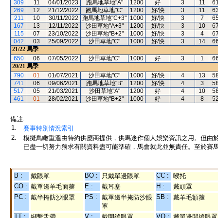
309
11
04/01/2023
跑馬地草地"A"
1200
好
3
11
6
269
12
21/12/2022
跑馬地草地"C"
1200
好/快
3
11
6
211
10
30/11/2022
跑馬地草地"C+3"
1000
好/快
3
7
6
167
13
12/11/2022
沙田草地"A+3"
1200
好/快
3
10
6
115
07
23/10/2022
沙田草地"B+2"
1000
好/快
3
4
6
042
03
25/09/2022
沙田草地"C"
1000
好/快
3
14
6
21/22
馬季
650
06
07/05/2022
沙田草地"C"
1000
好
3
1
6
20/21
馬季
790
01
01/07/2021
沙田草地"C"
1000
好/快
4
13
5
741
06
09/06/2021
跑馬地草地"B"
1200
好/快
4
3
5
517
05
21/03/2021
沙田草地"A"
1200
好
4
10
5
461
01
28/02/2021
沙田草地"B+2"
1000
好
4
8
5
備註:
1.
賽事特別情況索引
2.
模擬鳥瞰重溫由特約供應商提供，供馬迷作個人娛樂資訊之用。但由
已盡一切努力務求有關資料盡可能準確，馬會就此並無責任。至於賽馬
B :
BO :
CC :
戴眼罩
只戴單邊眼罩
喉托
CO :
E :
H :
戴單邊羊毛面箍
戴耳塞
戴頭罩
PC :
PS :
SB :
戴半掩防沙眼罩
戴單邊半掩防沙眼
戴羊毛額箍
罩
TT :
V :
VO :
綁繫舌帶
戴開縫眼罩
戴單邊開縫眼罩