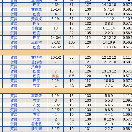
0
賀賢
董明朗
--
--
125
--
--
2
賀賢
巴度
4-3/4
37
127
14 13 10
0.57.
4
賀賢
艾道拿
15-1/4
18
130
5 7 14
0.58.
5
賀賢
巴度
4
10
131
3 2 4
0.56.
7
賀賢
黃寶妮
6-1/4
67
122
1 1 12
1.10.
8
賀賢
巴度
4
17
132
3 8 3
0.57.
0
賀賢
黃寶妮
13
15
122
6 11 14
0.58.
0
賀賢
巴度
1
32
135
2 2 3
0.56.
2
賀賢
巴度
14-3/4
56
119
12 12 12
0.59.
4
賀賢
班德禮
3-1/2
105
120
14 10 9
0.56.
6
賀賢
巴度
12-1/2
65
121
11 13 14
0.57.
7
賀賢
艾兆禮
16-1/2
65
125
12 12 12
1.11.
7
賀賢
艾兆禮
7
35
121
12 12 10
0.58.
7
賀賢
艾道拿
--
--
123
--
--
7
賀賢
巴度
7
15
126
13 13 12
0.57.
2
賀賢
巴度
頸位
8.5
120
9 9 1
0.57.
2
賀賢
巴度
2-1/4
10
117
10 8 3
0.57.
5
賀賢
布文
1
7.5
130
7 7 1
0.57.
7
賀賢
霍宏聲
7-1/4
13
133
5 6 9
1.11.
8
賀賢
布文
3
14
133
5 5 3
1.09.
8
賀賢
布文
3-1/2
13
133
6 4 6
1.09.
8
賀賢
布文
2-1/2
10
133
8 6 5
1.10.
3
賀賢
布文
1
10
129
4 4 1
1.09.
5
賀賢
布文
2
7.1
130
8 12 6
0.57.
7
賀賢
霍宏聲
8-1/2
20
132
2 1 9
1.10.
9
賀賢
潘明輝
3-1/2
10
131
2 2 7
0.58.