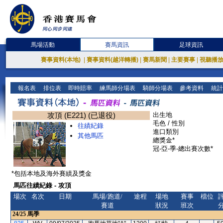
馬場活動
賽馬資訊
足球資訊
賽事資料(本地)
|
賽事資料(越洋轉播)
|
賽馬新聞
|
主要賽事
|
視聽播
報名表
排位表
即時賠率
練馬師分場表
騎師分場表
參考資料
統計
攻頂 (E221) (已退役)
出生地
毛色 / 性別
往績紀錄
進口類別
其他馬匹
總獎金*
冠-亞-季-總出賽次數*
*包括本地及海外賽績及獎金
馬匹往績紀錄 - 攻頂
場次
名次
日期
馬場/跑道/
途程
場地
賽事
檔位
賽道
狀況
班次
24/25
馬季