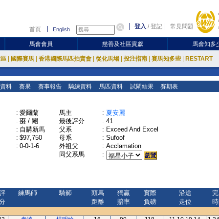
登入
/
登記
常見問題
首頁
English
馬會會員
慈善及社區貢獻
馬會知多
放區
|
國際賽馬
|
香港國際馬匹拍賣會
|
從化馬場
|
投注指南
|
賽馬知多些
|
RESTART
資料
賽果
賽事報告
騎練資料
馬匹資料
試閘結果
賽期表
:
愛爾蘭
馬主
:
夏安麗
:
棗 / 閹
最後評分
:
41
:
自購新馬
父系
:
Exceed And Excel
:
$97,750
母系
:
Sufoof
:
0-0-1-6
外祖父
:
Acclamation
同父系馬
:
評
練馬師
騎師
頭馬
獨贏
實際
沿途
完
分
距離
賠率
負磅
走位
時