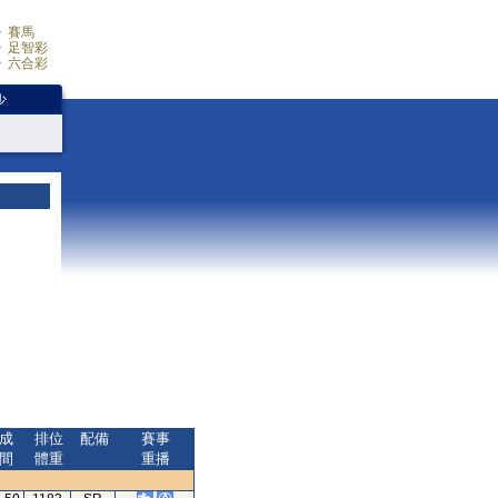
賽馬
足智彩
六合彩
少
成
排位
配備
賽事
間
體重
重播