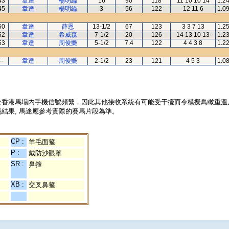
43
韋達
楊明綸
16
90
118
11 10 10 14
1.2
45
韋達
楊明綸
3
56
122
12 11 6
1.0
50
韋達
薛恩
13-1/2
67
123
3 3 7 13
1.2
52
韋達
希威森
7-1/2
20
126
14 13 10 13
1.2
53
韋達
周俊樂
5-1/2
7.4
122
4 4 3 8
1.2
--
韋達
周俊樂
2-1/2
23
121
4 5 3
1.0
於香港馬場內手機信號頻繁，因此其他接收系統有可能受干擾而令模擬鳥瞰重溫
結果, 馬迷應參考實際的賽馬片段為準。
CP :
羊毛面箍
P :
戴防沙眼罩
SR :
鼻箍
XB :
交叉鼻箍