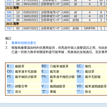
201
14
27/11/2022
沙田草地"C"
1400
好
4
10
141
06
06/11/2022
沙田草地"C+3"
1200
好
4
8
21/22
馬季
386
13
03/02/2022
沙田草地"B+2"
1400
好
4
8
341
13
16/01/2022
沙田草地"C+3"
1400
好
4
13
060
08
26/09/2021
沙田草地"C+3"
1400
好/快
4
3
20/21
馬季
797
03
04/07/2021
沙田草地"C+3"
1200
好/快
GRIFFIN
1
備註:
1.
賽事特別情況索引
2.
模擬鳥瞰重溫由特約供應商提供，供馬迷作個人娛樂資訊之用。但由
已盡一切努力務求有關資料盡可能準確，馬會就此並無責任。至於賽馬
B :
BO :
CC :
戴眼罩
只戴單邊眼罩
喉托
CO :
E :
H :
戴單邊羊毛面箍
戴耳塞
戴頭罩
PC :
PS :
SB :
戴半掩防沙眼罩
戴單邊半掩防沙眼
戴羊毛額箍
罩
TT :
V :
VO :
綁繫舌帶
戴開縫眼罩
戴單邊開縫眼罩
"1" :
"2" :
"-" :
首次
重戴
除去