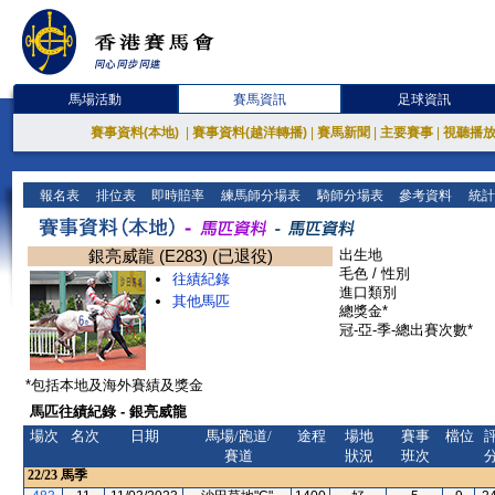
馬場活動
賽馬資訊
足球資訊
賽事資料(本地)
|
賽事資料(越洋轉播)
|
賽馬新聞
|
主要賽事
|
視聽播
報名表
排位表
即時賠率
練馬師分場表
騎師分場表
參考資料
統計
銀亮威龍 (E283) (已退役)
出生地
毛色 / 性別
往績紀錄
進口類別
其他馬匹
總獎金*
冠-亞-季-總出賽次數*
*包括本地及海外賽績及獎金
馬匹往績紀錄 - 銀亮威龍
場次
名次
日期
馬場/跑道/
途程
場地
賽事
檔位
賽道
狀況
班次
22/23
馬季