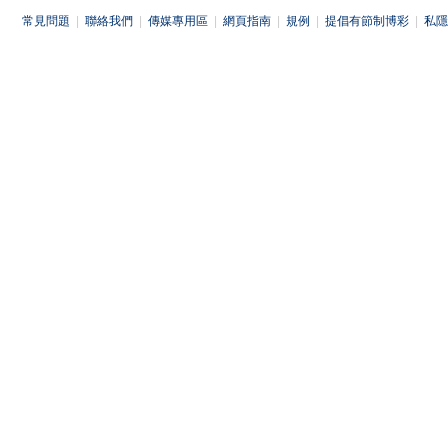
常見問題
|
聯絡我們
|
傳媒專用區
|
網頁指南
|
規例
|
提倡有節制博彩
|
私隱