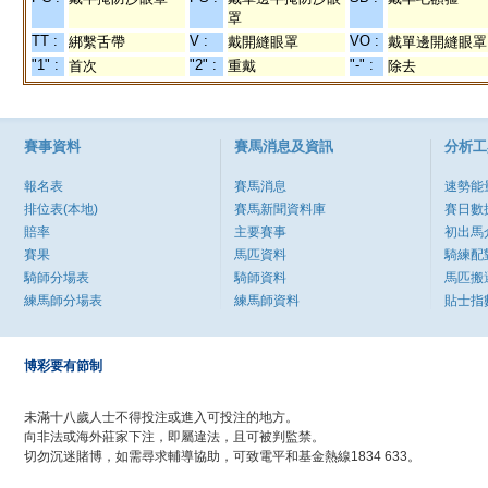
罩
TT :
V :
VO :
綁繫舌帶
戴開縫眼罩
戴單邊開縫眼罩
"1" :
"2" :
"-" :
首次
重戴
除去
賽事資料
賽馬消息及資訊
分析工
報名表
賽馬消息
速勢能
排位表(本地)
賽馬新聞資料庫
賽日數
賠率
主要賽事
初出馬
賽果
馬匹資料
騎練配
騎師分場表
騎師資料
馬匹搬
練馬師分場表
練馬師資料
貼士指
博彩要有節制
未滿十八歲人士不得投注或進入可投注的地方。
向非法或海外莊家下注，即屬違法，且可被判監禁。
切勿沉迷賭博，如需尋求輔導協助，可致電平和基金熱線1834 633。