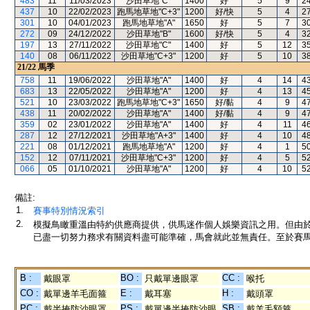
483
11
11/03/2023
沙田草地"C"
1400
好
5
9
2
437
10
22/02/2023
跑馬地草地"C+3"
1200
好/快
5
4
2
301
10
04/01/2023
跑馬地草地"A"
1650
好
5
7
3
272
09
24/12/2022
沙田草地"B"
1600
好/快
5
4
3
197
13
27/11/2022
沙田草地"C"
1400
好
5
12
3
140
08
06/11/2022
沙田草地"C+3"
1200
好
5
10
3
21/22
馬季
758
11
19/06/2022
沙田草地"A"
1400
好
4
14
4
683
13
22/05/2022
沙田草地"A"
1200
好
4
13
4
521
10
23/03/2022
跑馬地草地"C+3"
1650
好/黏
4
9
4
438
11
20/02/2022
沙田草地"A"
1400
好/黏
4
9
4
359
02
23/01/2022
沙田草地"A"
1400
好
4
11
4
287
12
27/12/2021
沙田草地"A+3"
1400
好
4
10
4
221
08
01/12/2021
跑馬地草地"A"
1200
好
4
1
5
152
12
07/11/2021
沙田草地"C+3"
1200
好
4
5
5
066
05
01/10/2021
沙田草地"A"
1200
好
4
10
5
備註:
1.
賽事特別情況索引
2.
模擬鳥瞰重溫由特約供應商提供，供馬迷作個人娛樂資訊之用。但由
已盡一切努力務求有關資料盡可能準確，馬會就此並無責任。至於賽馬
B :
BO :
CC :
戴眼罩
只戴單邊眼罩
喉托
CO :
E :
H :
戴單邊羊毛面箍
戴耳塞
戴頭罩
PC :
PS :
SB :
戴半掩防沙眼罩
戴單邊半掩防沙眼
戴羊毛額箍