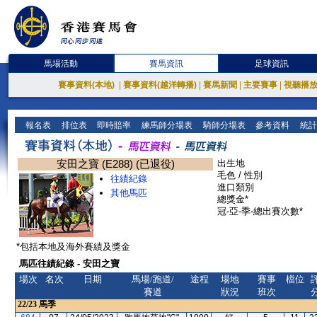
馬場活動
賽馬資訊
足球資訊
賽事資料(本地)
|
賽事資料(越洋轉播)
|
賽馬新聞
|
主要賽事
|
視聽播
報名表
排位表
即時賠率
練馬師分場表
騎師分場表
參考資料
統計
安田之寶 (E288) (已退役)
出生地
毛色 / 性別
往績紀錄
進口類別
其他馬匹
總獎金*
冠-亞-季-總出賽次數*
*包括本地及海外賽績及獎金
馬匹往績紀錄 - 安田之寶
場次
名次
日期
馬場/跑道/
途程
場地
賽事
檔位
賽道
狀況
班次
22/23
馬季