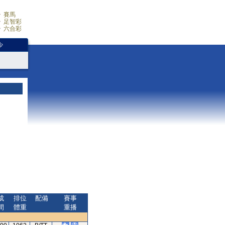
賽馬
足智彩
六合彩
少
成
排位
配備
賽事
間
體重
重播