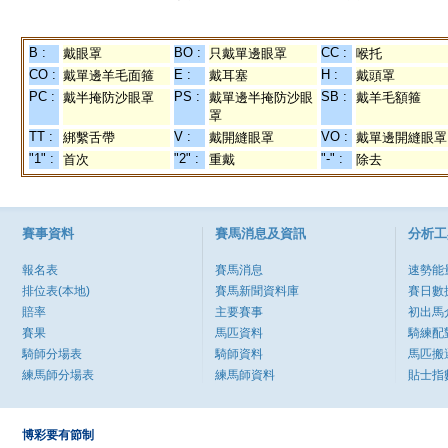
B :
BO :
CC :
戴眼罩
只戴單邊眼罩
喉托
CO :
E :
H :
戴單邊羊毛面箍
戴耳塞
戴頭罩
PC :
PS :
SB :
戴半掩防沙眼罩
戴單邊半掩防沙眼
戴羊毛額箍
罩
TT :
V :
VO :
綁繫舌帶
戴開縫眼罩
戴單邊開縫眼罩
"1" :
"2" :
"-" :
首次
重戴
除去
賽事資料
賽馬消息及資訊
分析工
報名表
賽馬消息
速勢能
排位表(本地)
賽馬新聞資料庫
賽日數
賠率
主要賽事
初出馬
賽果
馬匹資料
騎練配
騎師分場表
騎師資料
馬匹搬
練馬師分場表
練馬師資料
貼士指
博彩要有節制