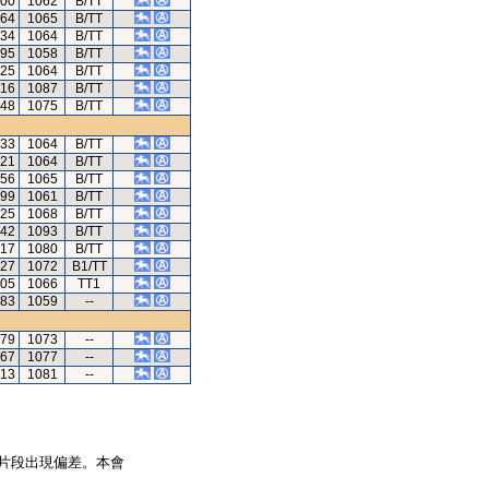
.00
1062
B/TT
.64
1065
B/TT
.34
1064
B/TT
.95
1058
B/TT
.25
1064
B/TT
.16
1087
B/TT
.48
1075
B/TT
.33
1064
B/TT
.21
1064
B/TT
.56
1065
B/TT
.99
1061
B/TT
.25
1068
B/TT
.42
1093
B/TT
.17
1080
B/TT
.27
1072
B1/TT
.05
1066
TT1
.83
1059
--
.79
1073
--
.67
1077
--
.13
1081
--
片段出現偏差。本會