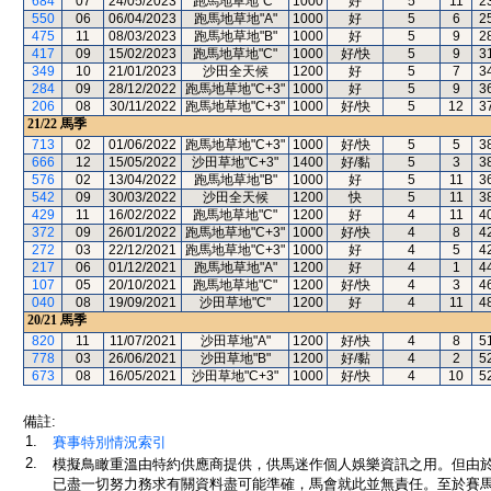
684
07
24/05/2023
跑馬地草地"C"
1000
好
5
11
2
550
06
06/04/2023
跑馬地草地"A"
1000
好
5
6
2
475
11
08/03/2023
跑馬地草地"B"
1000
好
5
9
2
417
09
15/02/2023
跑馬地草地"C"
1000
好/快
5
9
3
349
10
21/01/2023
沙田全天候
1200
好
5
7
3
284
09
28/12/2022
跑馬地草地"C+3"
1000
好
5
9
3
206
08
30/11/2022
跑馬地草地"C+3"
1000
好/快
5
12
3
21/22
馬季
713
02
01/06/2022
跑馬地草地"C+3"
1000
好/快
5
5
3
666
12
15/05/2022
沙田草地"C+3"
1400
好/黏
5
3
3
576
02
13/04/2022
跑馬地草地"B"
1000
好
5
11
3
542
09
30/03/2022
沙田全天候
1200
快
5
11
3
429
11
16/02/2022
跑馬地草地"C"
1200
好
4
11
4
372
09
26/01/2022
跑馬地草地"C+3"
1000
好/快
4
8
4
272
03
22/12/2021
跑馬地草地"C+3"
1000
好
4
5
4
217
06
01/12/2021
跑馬地草地"A"
1200
好
4
1
4
107
05
20/10/2021
跑馬地草地"C"
1200
好/快
4
3
4
040
08
19/09/2021
沙田草地"C"
1200
好
4
11
4
20/21
馬季
820
11
11/07/2021
沙田草地"A"
1200
好/快
4
8
5
778
03
26/06/2021
沙田草地"B"
1200
好/黏
4
2
5
673
08
16/05/2021
沙田草地"C+3"
1000
好/快
4
10
5
備註:
1.
賽事特別情況索引
2.
模擬鳥瞰重溫由特約供應商提供，供馬迷作個人娛樂資訊之用。但由
已盡一切努力務求有關資料盡可能準確，馬會就此並無責任。至於賽馬