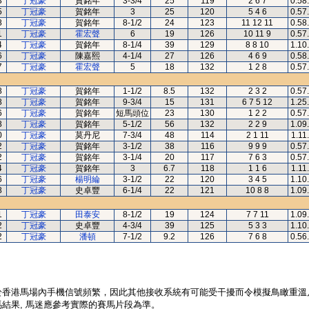
3
丁冠豪
賀銘年
3-3/4
25
119
2 6 7
0.58
5
丁冠豪
賀銘年
3
25
120
5 4 6
0.57
8
丁冠豪
賀銘年
8-1/2
24
123
11 12 11
0.58
1
丁冠豪
霍宏聲
6
19
126
10 11 9
0.57
4
丁冠豪
賀銘年
8-1/4
39
129
8 8 10
1.10
6
丁冠豪
陳嘉熙
4-1/4
27
126
4 6 9
0.58
7
丁冠豪
霍宏聲
5
18
132
1 2 8
0.57
8
丁冠豪
賀銘年
1-1/2
8.5
132
2 3 2
0.57
8
丁冠豪
賀銘年
9-3/4
15
131
6 7 5 12
1.25
6
丁冠豪
賀銘年
短馬頭位
23
130
1 2 2
0.57
8
丁冠豪
賀銘年
5-1/2
56
132
2 2 9
1.09
0
丁冠豪
莫丹尼
7-3/4
48
114
2 1 11
1.11
2
丁冠豪
賀銘年
3-1/2
38
116
9 9 9
0.57
2
丁冠豪
賀銘年
3-1/4
20
117
7 6 3
0.57
4
丁冠豪
賀銘年
3
6.7
118
1 1 6
1.11
6
丁冠豪
楊明綸
3-1/2
22
120
3 4 5
1.10
8
丁冠豪
史卓豐
6-1/4
22
121
10 8 8
1.09
1
丁冠豪
田泰安
8-1/2
19
124
7 7 11
1.09
2
丁冠豪
史卓豐
4-3/4
39
125
5 3 3
1.10
2
丁冠豪
潘頓
7-1/2
9.2
126
7 6 8
0.56
於香港馬場內手機信號頻繁，因此其他接收系統有可能受干擾而令模擬鳥瞰重溫
結果, 馬迷應參考實際的賽馬片段為準。