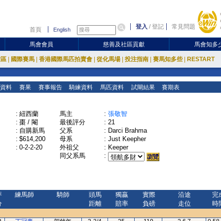
登入
/
登記
常見問題
首頁
English
馬會會員
慈善及社區貢獻
馬會知多
放區
|
國際賽馬
|
香港國際馬匹拍賣會
|
從化馬場
|
投注指南
|
賽馬知多些
|
RESTART
資料
賽果
賽事報告
騎練資料
馬匹資料
試閘結果
賽期表
:
紐西蘭
馬主
:
張敬智
:
棗 / 閹
最後評分
:
21
:
自購新馬
父系
:
Darci Brahma
:
$614,200
母系
:
Just Keepher
:
0-2-2-20
外祖父
:
Keeper
同父系馬
:
評
練馬師
騎師
頭馬
獨贏
實際
沿途
完
分
距離
賠率
負磅
走位
時