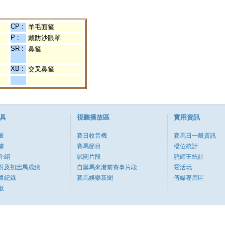
CP :
羊毛面箍
P :
戴防沙眼罩
SR :
鼻箍
XB :
交叉鼻箍
具
視聽播放區
實用資訊
量
賽日收音機
賽馬日一般資訊
據
賽馬節目
檔位統計
介紹
試閘片段
騎師王統計
對及初岀馬成績
自購馬來港前賽事片段
靈活玩
遷紀錄
賽馬娛樂新聞
傳媒專用區
數