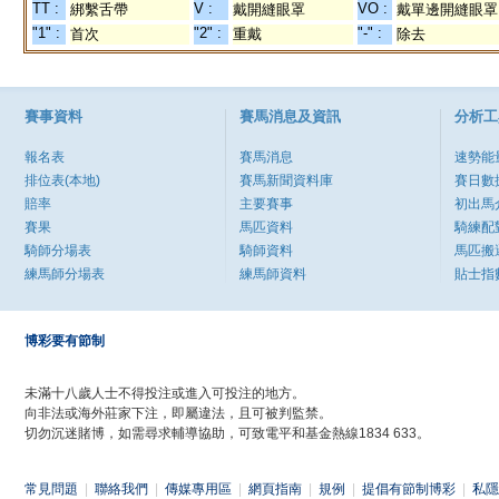
TT :
V :
VO :
綁繫舌帶
戴開縫眼罩
戴單邊開縫眼罩
"1" :
"2" :
"-" :
首次
重戴
除去
賽事資料
賽馬消息及資訊
分析工
報名表
賽馬消息
速勢能
排位表(本地)
賽馬新聞資料庫
賽日數
賠率
主要賽事
初出馬
賽果
馬匹資料
騎練配
騎師分場表
騎師資料
馬匹搬
練馬師分場表
練馬師資料
貼士指
博彩要有節制
未滿十八歲人士不得投注或進入可投注的地方。
向非法或海外莊家下注，即屬違法，且可被判監禁。
切勿沉迷賭博，如需尋求輔導協助，可致電平和基金熱線1834 633。
常見問題
|
聯絡我們
|
傳媒專用區
|
網頁指南
|
規例
|
提倡有節制博彩
|
私隱