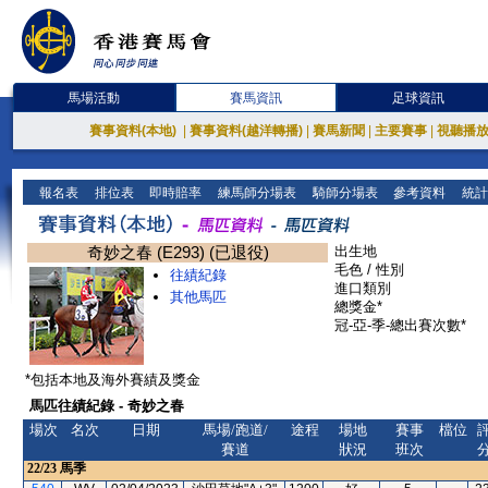
馬場活動
賽馬資訊
足球資訊
賽事資料(本地)
|
賽事資料(越洋轉播)
|
賽馬新聞
|
主要賽事
|
視聽播
報名表
排位表
即時賠率
練馬師分場表
騎師分場表
參考資料
統計
奇妙之春 (E293) (已退役)
出生地
毛色 / 性別
往績紀錄
進口類別
其他馬匹
總獎金*
冠-亞-季-總出賽次數*
*包括本地及海外賽績及獎金
馬匹往績紀錄 - 奇妙之春
場次
名次
日期
馬場/跑道/
途程
場地
賽事
檔位
賽道
狀況
班次
22/23
馬季