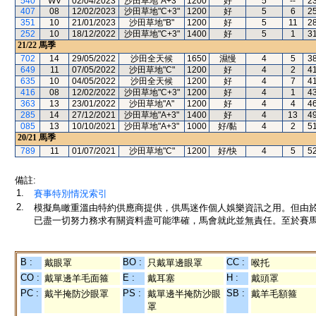
540
WV
02/04/2023
沙田草地"A+3"
1200
好
5
--
2
407
08
12/02/2023
沙田草地"C+3"
1200
好
5
6
2
351
10
21/01/2023
沙田草地"B"
1200
好
5
11
2
252
10
18/12/2022
沙田草地"C+3"
1400
好
5
1
3
21/22
馬季
702
14
29/05/2022
沙田全天候
1650
濕慢
4
5
3
649
11
07/05/2022
沙田草地"C"
1200
好
4
2
4
635
10
04/05/2022
沙田全天候
1200
好
4
7
4
416
08
12/02/2022
沙田草地"C+3"
1200
好
4
1
4
363
13
23/01/2022
沙田草地"A"
1200
好
4
4
4
285
14
27/12/2021
沙田草地"A+3"
1400
好
4
13
4
085
13
10/10/2021
沙田草地"A+3"
1000
好/黏
4
2
5
20/21
馬季
789
11
01/07/2021
沙田草地"C"
1200
好/快
4
5
5
備註:
1.
賽事特別情況索引
2.
模擬鳥瞰重溫由特約供應商提供，供馬迷作個人娛樂資訊之用。但由
已盡一切努力務求有關資料盡可能準確，馬會就此並無責任。至於賽馬
B :
BO :
CC :
戴眼罩
只戴單邊眼罩
喉托
CO :
E :
H :
戴單邊羊毛面箍
戴耳塞
戴頭罩
PC :
PS :
SB :
戴半掩防沙眼罩
戴單邊半掩防沙眼
戴羊毛額箍
罩