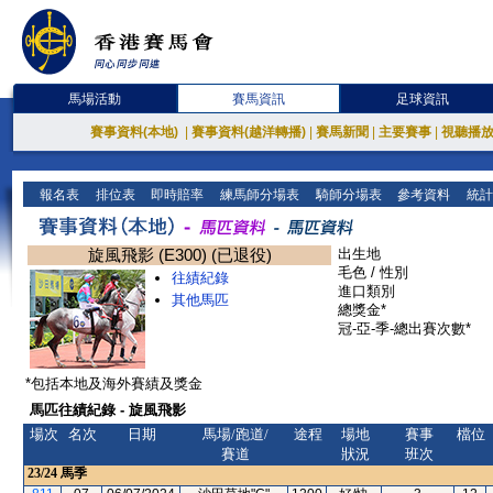
馬場活動
賽馬資訊
足球資訊
賽事資料(本地)
|
賽事資料(越洋轉播)
|
賽馬新聞
|
主要賽事
|
視聽播
報名表
排位表
即時賠率
練馬師分場表
騎師分場表
參考資料
統計
旋風飛影 (E300) (已退役)
出生地
毛色 / 性別
往績紀錄
進口類別
其他馬匹
總獎金*
冠-亞-季-總出賽次數*
*包括本地及海外賽績及獎金
馬匹往績紀錄 - 旋風飛影
場次
名次
日期
馬場/跑道/
途程
場地
賽事
檔位
賽道
狀況
班次
23/24
馬季