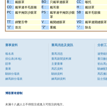
B :
BO :
CC :
戴眼罩
只戴單邊眼罩
喉托
CO :
E :
H :
戴單邊羊毛面箍
戴耳塞
戴頭罩
PC :
PS :
SB :
戴半掩防沙眼罩
戴單邊半掩防沙眼
戴羊毛額箍
罩
TT :
V :
VO :
綁繫舌帶
戴開縫眼罩
戴單邊開縫眼罩
"1" :
"2" :
"-" :
首次
重戴
除去
賽事資料
賽馬消息及資訊
分析工
報名表
賽馬消息
速勢能
排位表(本地)
賽馬新聞資料庫
賽日數
賠率
主要賽事
初出馬
賽果
馬匹資料
騎練配
騎師分場表
騎師資料
馬匹搬
練馬師分場表
練馬師資料
貼士指
博彩要有節制
未滿十八歲人士不得投注或進入可投注的地方。