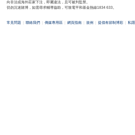
向非法或海外莊家下注，即屬違法，且可被判監禁。
切勿沉迷賭博，如需尋求輔導協助，可致電平和基金熱線1834 633。
常見問題
|
聯絡我們
|
傳媒專用區
|
網頁指南
|
規例
|
提倡有節制博彩
|
私隱