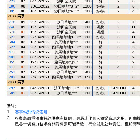
223
07
04/12/2022
沙田全天候
1200
好
2
6
186
08
20/11/2022
沙田草地"B+2"
1200
好/快
2
6
095
06
16/10/2022
沙田草地"A+3"
1200
好/快
2
4
21/22
馬季
778
09
25/06/2022
沙田草地"B"
1400
好/快
2
10
746
09
12/06/2022
沙田全天候
1200
濕快
2
11
670
01
15/05/2022
沙田全天候
1200
濕慢
3
4
621
09
27/04/2022
跑馬地草地"C+3"
1200
好/快
3
11
584
02
13/04/2022
跑馬地草地"B"
1200
好
3
4
527
04
23/03/2022
跑馬地草地"C+3"
1200
黏
3
12
471
02
02/03/2022
跑馬地草地"A"
1200
好
3
4
402
01
06/02/2022
跑馬地草地"A"
1200
好
3
9
355
05
19/01/2022
跑馬地草地"C"
1200
好
3
9
311
01
05/01/2022
跑馬地草地"A"
1200
好
4
8
252
07
12/12/2021
沙田草地"A"
1400
好
3
3
203
04
24/11/2021
跑馬地草地"C+3"
1650
好
3
6
20/21
馬季
797
02
04/07/2021
沙田草地"C+3"
1200
好/快
GRIFFIN
4
689
01
23/05/2021
沙田草地"A"
1200
好/快
GRIFFIN
8
備註:
1.
賽事特別情況索引
2.
模擬鳥瞰重溫由特約供應商提供，供馬迷作個人娛樂資訊之用。但由
已盡一切努力務求有關資料盡可能準確，馬會就此並無責任。至於賽馬