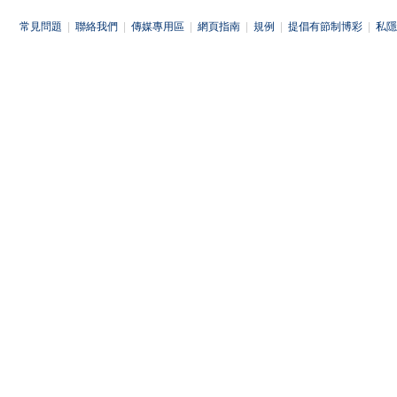
常見問題
|
聯絡我們
|
傳媒專用區
|
網頁指南
|
規例
|
提倡有節制博彩
|
私隱