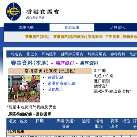
馬場活動
賽馬資訊
足球資訊
賽事資料(本地)
|
賽事資料(越洋轉播)
|
賽馬新聞
|
主要賽事
|
視聽播
報名表
排位表
即時賠率
練馬師分場表
騎師分場表
參考資料
統計
常拼常勇 (E306) (已退役)
出生地
毛色 / 性別
往績紀錄
進口類別
來港前賽績記錄
總獎金*
其他馬匹
冠-亞-季-總出賽次數*
*包括本地及海外賽績及獎金
馬匹往績紀錄 - 常拼常勇
場次
名次
日期
馬場/跑道/
途程
場地
賽事
檔位
評
賽道
狀況
班次
分
24/25
馬季