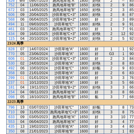
826
WV
09/07/2025
跑馬地草地"A"
1800
好/快
2
--
85
752
04
11/06/2025
跑馬地草地"B"
1650
好/快
2
9
86
672
03
14/05/2025
跑馬地草地"B"
1650
好/快
2
3
85
606
09
20/04/2025
沙田草地"C+3"
1800
好/快
2
8
87
568
06
06/04/2025
沙田草地"B+2"
1600
好
2
3
89
494
11
09/03/2025
沙田草地"C"
1800
好/快
2
9
91
461
03
26/02/2025
跑馬地草地"C"
1650
好
1
7
91
434
09
16/02/2025
沙田草地"C+3"
1600
好/快
2
12
92
115
04
20/10/2024
沙田草地"B+2"
1600
好/快
2
5
92
23/24
馬季
828
07
14/07/2024
沙田草地"A"
1600
好
1
1
92
770
05
23/06/2024
沙田草地"A"
1800
好
G3
1
90
606
01
20/04/2024
沙田草地"C+3"
1800
好
2
3
84
530
02
24/03/2024
沙田草地"A"
1800
好/快
3
8
83
492
06
10/03/2024
沙田草地"C"
1800
好/黏
2
9
83
358
03
21/01/2024
沙田草地"A"
2000
好
2
6
83
299
01
01/01/2024
沙田草地"A"
1800
好
3
3
76
237
01
10/12/2023
沙田草地"A"
1800
好
3
5
66
181
04
19/11/2023
沙田草地"B+2"
2000
好/快
3
3
66
154
04
08/11/2023
跑馬地草地"A"
1800
好
3
8
66
098
05
18/10/2023
跑馬地草地"B"
1650
黏
3
7
68
22/23
馬季
796
13
03/07/2023
沙田草地"C"
1600
好/黏
3
8
73
710
09
31/05/2023
跑馬地草地"C+3"
1650
好/快
3
8
75
633
09
03/05/2023
跑馬地草地"A"
1650
好
3
10
77
553
04
06/04/2023
跑馬地草地"A"
1650
好
3
4
77
435
13
19/02/2023
沙田草地"A"
1600
好
3
4
80
350
08
21/01/2023
沙田草地"B"
1600
好
2
1
83