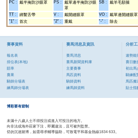
PC :
PS :
SB :
戴半掩防沙眼罩
戴單邊半掩防沙眼
戴羊毛額箍
罩
TT :
V :
VO :
綁繫舌帶
戴開縫眼罩
戴單邊開縫眼罩
"1" :
"2" :
"-" :
首次
重戴
除去
賽事資料
賽馬消息及資訊
分析工
報名表
賽馬消息
速勢能
排位表(本地)
賽馬新聞資料庫
賽日數
賠率
主要賽事
初出馬
賽果
馬匹資料
騎練配
騎師分場表
騎師資料
馬匹搬
練馬師分場表
練馬師資料
貼士指
博彩要有節制
未滿十八歲人士不得投注或進入可投注的地方。
向非法或海外莊家下注，即屬違法，且可被判監禁。
切勿沉迷賭博，如需尋求輔導協助，可致電平和基金熱線1834 633。