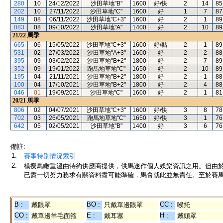
280
10
24/12/2022
沙田草地"B"
1600
好/快
2
14
85
202
10
27/11/2022
沙田草地"C"
1600
好
1
7
87
149
08
06/11/2022
沙田草地"C+3"
1600
好
2
1
89
083
08
09/10/2022
沙田草地"A"
1400
好
2
10
89
21/22
馬季
665
06
15/05/2022
沙田草地"C+3"
1600
好/黏
2
1
89
531
02
27/03/2022
沙田草地"A+3"
1600
好
2
2
88
395
09
03/02/2022
沙田草地"B+2"
1800
好
2
7
89
352
09
19/01/2022
跑馬地草地"C"
1650
好
2
10
89
195
04
21/11/2021
沙田草地"B+2"
1800
好
2
1
88
100
04
17/10/2021
沙田草地"B+2"
1800
好
2
4
88
046
01
19/09/2021
沙田草地"C"
1600
好
2
1
81
20/21
馬季
806
02
04/07/2021
沙田草地"C+3"
1600
好/快
3
8
78
702
03
26/05/2021
跑馬地草地"C"
1650
好/快
3
1
76
642
05
02/05/2021
沙田草地"B"
1400
好
3
6
76
備註:
1.
賽事特別情況索引
2.
模擬鳥瞰重溫由特約供應商提供，供馬迷作個人娛樂資訊之用。但由
已盡一切努力務求有關資料盡可能準確，馬會就此並無責任。至於賽馬
B :
BO :
CC :
戴眼罩
只戴單邊眼罩
喉托
CO :
E :
H :
戴單邊羊毛面箍
戴耳塞
戴頭罩