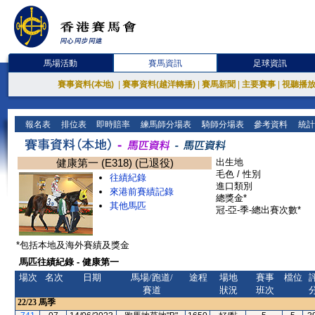
馬場活動
賽馬資訊
足球資訊
賽事資料(本地)
|
賽事資料(越洋轉播)
|
賽馬新聞
|
主要賽事
|
視聽播
報名表
排位表
即時賠率
練馬師分場表
騎師分場表
參考資料
統計
健康第一 (E318) (已退役)
出生地
毛色 / 性別
往績紀錄
進口類別
來港前賽績記錄
總獎金*
其他馬匹
冠-亞-季-總出賽次數*
*包括本地及海外賽績及獎金
馬匹往績紀錄 - 健康第一
場次
名次
日期
馬場/跑道/
途程
場地
賽事
檔位
賽道
狀況
班次
22/23
馬季