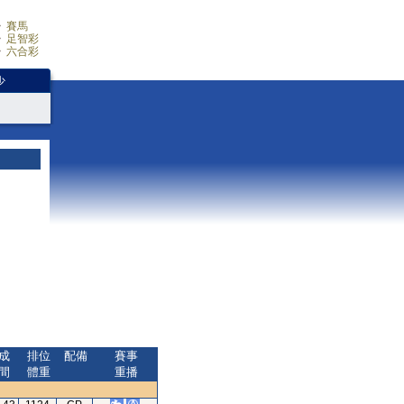
賽馬
足智彩
六合彩
少
成
排位
配備
賽事
間
體重
重播