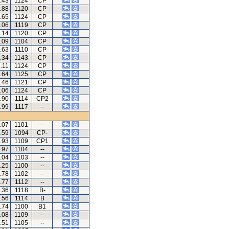
.43
1124
CP
.88
1120
CP
.65
1124
CP
.06
1119
CP
.14
1120
CP
.09
1104
CP
.63
1110
CP
.34
1143
CP
.11
1124
CP
.64
1125
CP
.46
1121
CP
.06
1124
CP
.90
1114
CP2
.99
1117
--
.07
1101
--
.59
1094
CP-
.93
1109
CP1
.97
1104
--
.04
1103
--
.25
1100
--
.78
1102
--
.77
1112
--
.36
1118
B-
.56
1114
B
.74
1100
B1
.08
1109
--
.51
1105
--