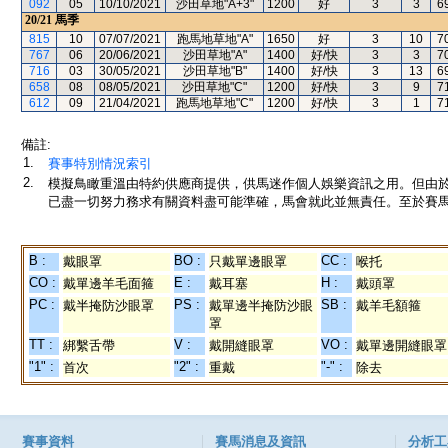
092
05
10/10/2021
沙田草地"A+3"
1200
好
3
3
6
20/21
馬季
815
10
07/07/2021
跑馬地草地"A"
1650
好
3
10
7
767
06
20/06/2021
沙田草地"A"
1400
好/快
3
3
7
716
03
30/05/2021
沙田草地"B"
1400
好/快
3
13
6
658
08
08/05/2021
沙田草地"C"
1200
好/快
3
9
7
612
09
21/04/2021
跑馬地草地"C"
1200
好/快
3
1
7
備註:
1.
賽事特別情況索引
2.
模擬鳥瞰重溫由特約供應商提供，供馬迷作個人娛樂資訊之用。但由
已盡一切努力務求有關資料盡可能準確，馬會就此並無責任。至於賽馬
B :
BO :
CC :
戴眼罩
只戴單邊眼罩
喉托
CO :
E :
H :
戴單邊羊毛面箍
戴耳塞
戴頭罩
PC :
PS :
SB :
戴半掩防沙眼罩
戴單邊半掩防沙眼
戴羊毛額箍
罩
TT :
V :
VO :
綁繫舌帶
戴開縫眼罩
戴單邊開縫眼罩
"1" :
"2" :
"-" :
首次
重戴
除去
賽事資料
賽馬消息及資訊
分析工