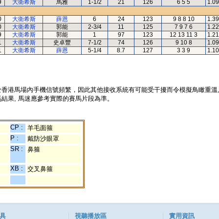
9
大衛希斯
馬雅
1-1/2
21
126
6 5 5
1.09
0
大衛希斯
薛恩
6
24
123
9 8 8 10
1.39
0
大衛希斯
郭能
2-3/4
11
125
7 9 7 6
1.22
9
大衛希斯
郭能
1
97
123
12 13 11 3
1.21
1
大衛希斯
史卓豐
7-1/2
74
126
9 10 8
1.09
1
大衛希斯
薛恩
5-1/4
8.7
127
3 3 9
1.10
於香港馬場內手機信號頻繁，因此其他接收系統有可能受干擾而令模擬鳥瞰重溫
結果, 馬迷應參考實際的賽馬片段為準。
CP :
羊毛面箍
P :
戴防沙眼罩
SR :
鼻箍
XB :
交叉鼻箍
具
視聽播放區
實用資訊