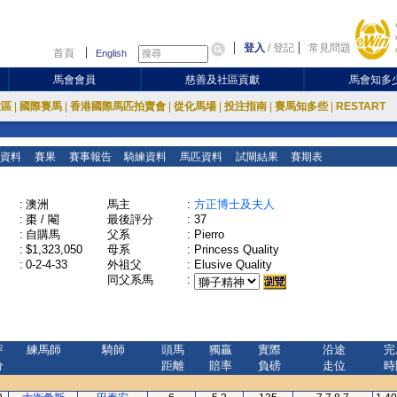
登入
/
登記
常見問題
首頁
English
馬會會員
慈善及社區貢獻
馬會知多
放區
|
國際賽馬
|
香港國際馬匹拍賣會
|
從化馬場
|
投注指南
|
賽馬知多些
|
RESTART
資料
賽果
賽事報告
騎練資料
馬匹資料
試閘結果
賽期表
:
澳洲
馬主
:
方正博士及夫人
:
棗 / 閹
最後評分
:
37
:
自購馬
父系
:
Pierro
:
$1,323,050
母系
:
Princess Quality
:
0-2-4-33
外祖父
:
Elusive Quality
同父系馬
:
評
練馬師
騎師
頭馬
獨贏
實際
沿途
完
分
距離
賠率
負磅
走位
時