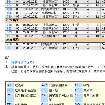
364
04
24/01/2023
沙田草地"C"
1400
好
4
12
4
274
05
24/12/2022
沙田草地"B"
1400
好/快
4
14
4
188
09
23/11/2022
跑馬地草地"C"
1000
好
4
2
4
106
08
19/10/2022
跑馬地草地"B"
1200
好/快
4
3
4
040
07
25/09/2022
沙田草地"C"
1200
好/快
4
12
4
21/22
馬季
789
02
01/07/2022
沙田草地"C"
1200
好/黏
4
2
4
753
05
19/06/2022
沙田草地"A"
1200
好
4
12
4
683
03
22/05/2022
沙田草地"A"
1200
好
4
12
4
161
07
10/11/2021
跑馬地草地"B"
1000
好
4
10
4
20/21
馬季
768
05
23/06/2021
跑馬地草地"C"
1200
好
4
6
5
691
05
23/05/2021
沙田草地"A"
1200
好/快
4
6
5
備註:
1.
賽事特別情況索引
2.
模擬鳥瞰重溫由特約供應商提供，供馬迷作個人娛樂資訊之用。但由
已盡一切努力務求有關資料盡可能準確，馬會就此並無責任。至於賽馬
B :
BO :
CC :
戴眼罩
只戴單邊眼罩
喉托
CO :
E :
H :
戴單邊羊毛面箍
戴耳塞
戴頭罩
PC :
PS :
SB :
戴半掩防沙眼罩
戴單邊半掩防沙眼
戴羊毛額箍
罩
TT :
V :
VO :
綁繫舌帶
戴開縫眼罩
戴單邊開縫眼罩