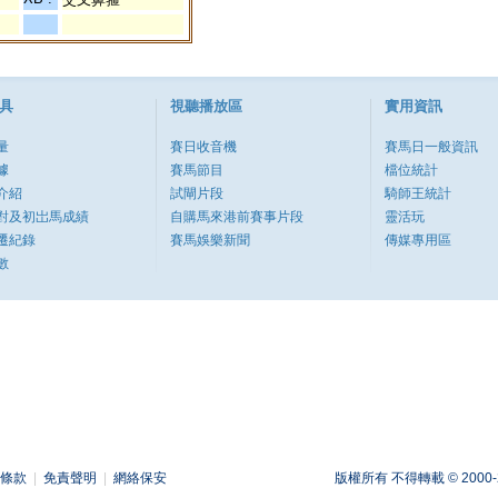
具
視聽播放區
實用資訊
量
賽日收音機
賽馬日一般資訊
據
賽馬節目
檔位統計
介紹
試閘片段
騎師王統計
對及初岀馬成績
自購馬來港前賽事片段
靈活玩
遷紀錄
賽馬娛樂新聞
傳媒專用區
數
條款
|
免責聲明
|
網絡保安
版權所有 不得轉載 © 2000