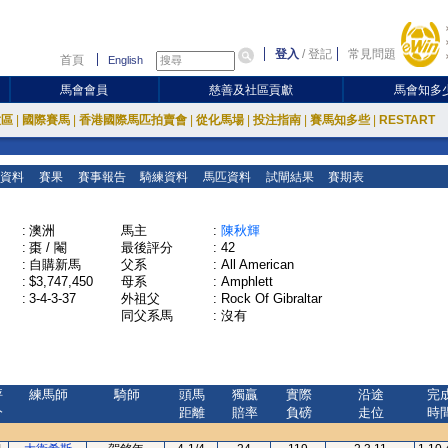
登入
/
登記
常見問題
首頁
English
馬會會員
慈善及社區貢獻
馬會知多
放區
|
國際賽馬
|
香港國際馬匹拍賣會
|
從化馬場
|
投注指南
|
賽馬知多些
|
RESTART
資料
賽果
賽事報告
騎練資料
馬匹資料
試閘結果
賽期表
:
澳洲
馬主
:
陳秋輝
:
棗 / 閹
最後評分
:
42
:
自購新馬
父系
:
All American
:
$3,747,450
母系
:
Amphlett
:
3-4-3-37
外祖父
:
Rock Of Gibraltar
同父系馬
:
沒有
評
練馬師
騎師
頭馬
獨贏
實際
沿途
完
分
距離
賠率
負磅
走位
時