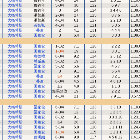
4
大衛希斯
賀銘年
4-1/4
24
119
2 3 11
1.10.
6
大衛希斯
賀銘年
5-3/4
30
122
6 9 7
1.10.
8
大衛希斯
賀銘年
3
24
124
3 4 4 6
1.39.
0
大衛希斯
湯普新
2-3/4
27
125
8 7 6
1.10.
2
大衛希斯
湯普新
4-1/4
61
127
2 2 10
1.10.
3
大衛希斯
黃智弘
4-1/4
12
121
5 3 5
1.09.
3
大衛希斯
潘頓
2
4.1
131
4 4 4
1.09.
3
大衛希斯
田泰安
3
6.4
130
3 3 3
1.09.
3
大衛希斯
田泰安
1-1/2
7.1
128
2 2 2
1.09.
7
大衛希斯
田泰安
1-3/4
19
122
3 3 1
1.09.
9
大衛希斯
班德禮
8-3/4
9.2
124
2 3 12
1.11.
0
大衛希斯
希威森
5-1/2
19
125
2 2 10
1.10.
0
大衛希斯
梁家俊
5-1/2
5.6
126
4 5 7
1.09.
0
大衛希斯
田泰安
3
9.1
125
5 5 4
1.09.
5
大衛希斯
潘頓
3/4
6.8
120
3 2 1
1.09.
6
大衛希斯
潘頓
6-3/4
4.5
121
4 6 10
1.11.
5
大衛希斯
田泰安
1/2
4.9
120
1 1 3
1.09.
3
大衛希斯
田泰安
短馬頭位
19
119
2 2 2
1.09.
3
大衛希斯
田泰安
4-1/4
21
120
7 9 11
0.57.
6
大衛希斯
梁家俊
6-3/4
7.1
123
3 3 10
1.10.
7
大衛希斯
梁家俊
4-3/4
12
123
1 2 3 5
1.22.
7
大衛希斯
田泰安
8-1/2
9.1
122
3 3 3 10
1.23.
5
大衛希斯
田泰安
3/4
28
120
2 3 3 2
1.22.
5
大衛希斯
田泰安
5-1/4
5.9
120
1 1 1 11
1.24.
0
大衛希斯
田泰安
1-1/4
6.4
115
1 1 1 1
1.22.
2
大衛希斯
蔡明紹
8-3/4
9.9
117
4 5 6 12
1.41.