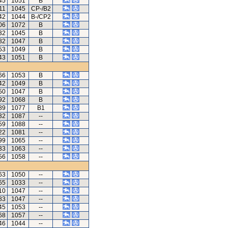
45
1051
B
11
1045
CP-/B2
42
1044
B-/CP2
06
1072
B
32
1045
B
82
1047
B
53
1049
B
43
1051
B
66
1053
B
42
1049
B
50
1047
B
92
1068
B
89
1077
B1
32
1087
--
59
1088
--
22
1081
--
99
1065
--
33
1063
--
56
1058
--
63
1050
--
65
1033
--
10
1047
--
83
1047
--
45
1053
--
68
1057
--
46
1044
--