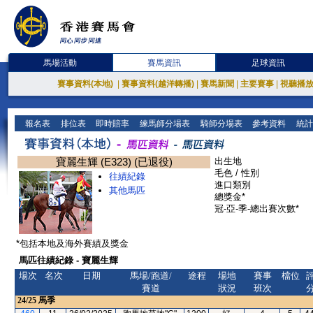
馬場活動
賽馬資訊
足球資訊
賽事資料(本地)
|
賽事資料(越洋轉播)
|
賽馬新聞
|
主要賽事
|
視聽播
報名表
排位表
即時賠率
練馬師分場表
騎師分場表
參考資料
統計
寶麗生輝 (E323) (已退役)
出生地
毛色 / 性別
往績紀錄
進口類別
其他馬匹
總獎金*
冠-亞-季-總出賽次數*
*包括本地及海外賽績及獎金
馬匹往績紀錄 - 寶麗生輝
場次
名次
日期
馬場/跑道/
途程
場地
賽事
檔位
賽道
狀況
班次
24/25
馬季