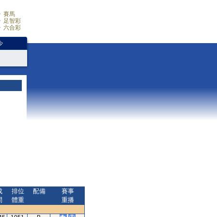
賽馬
足智彩
六合彩
少
成
排位
配備
賽事
間
體重
重播