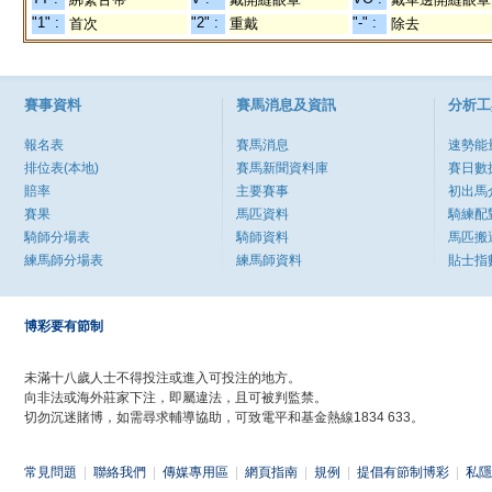
"1" :
"2" :
"-" :
首次
重戴
除去
賽事資料
賽馬消息及資訊
分析工
報名表
賽馬消息
速勢能
排位表(本地)
賽馬新聞資料庫
賽日數
賠率
主要賽事
初出馬
賽果
馬匹資料
騎練配
騎師分場表
騎師資料
馬匹搬
練馬師分場表
練馬師資料
貼士指
博彩要有節制
未滿十八歲人士不得投注或進入可投注的地方。
向非法或海外莊家下注，即屬違法，且可被判監禁。
切勿沉迷賭博，如需尋求輔導協助，可致電平和基金熱線1834 633。
常見問題
|
聯絡我們
|
傳媒專用區
|
網頁指南
|
規例
|
提倡有節制博彩
|
私隱