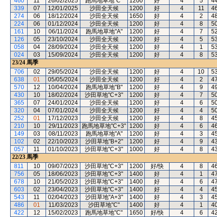
460
11
26/02/2025
跑馬地草地"C"
1200
好
4
5
4
339
07
12/01/2025
沙田全天候
1200
好
4
11
4
274
06
18/12/2024
沙田全天候
1650
好
4
2
4
224
06
01/12/2024
沙田全天候
1200
好
4
8
5
161
10
06/11/2024
跑馬地草地"A"
1200
好
4
7
5
126
05
23/10/2024
沙田全天候
1200
好
4
5
5
058
04
28/09/2024
沙田全天候
1200
好
4
1
5
024
03
15/09/2024
沙田全天候
1200
好
4
8
5
23/24
馬季
706
02
29/05/2024
沙田全天候
1200
好
4
10
5
638
01
05/05/2024
沙田全天候
1200
好
4
2
4
570
12
10/04/2024
跑馬地草地"B"
1200
好
4
9
4
430
10
18/02/2024
沙田草地"C+3"
1200
好
4
7
5
365
07
24/01/2024
沙田全天候
1200
好
4
6
5
320
04
07/01/2024
沙田全天候
1200
好
4
4
5
252
01
17/12/2023
沙田全天候
1200
好
4
8
4
210
10
29/11/2023
跑馬地草地"C+3"
1200
好
4
6
4
149
03
08/11/2023
跑馬地草地"A"
1200
好
4
3
4
102
02
22/10/2023
沙田草地"B+2"
1200
好
4
9
4
057
11
01/10/2023
沙田草地"C+3"
1000
好
4
8
4
22/23
馬季
811
10
09/07/2023
沙田草地"C+3"
1200
好/快
4
8
4
756
05
18/06/2023
沙田草地"C+3"
1400
好
4
1
4
678
10
21/05/2023
沙田草地"C+3"
1400
好
4
6
4
603
02
23/04/2023
沙田草地"C+3"
1400
好
4
4
4
543
11
02/04/2023
沙田草地"A+3"
1400
好
4
3
4
486
01
11/03/2023
沙田草地"C"
1400
好
4
1
4
422
12
15/02/2023
跑馬地草地"C"
1650
好/快
4
6
4