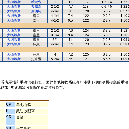
2
大衛希斯
希威森
1
11
117
1 2 1 4
1.22.
3
大衛希斯
希威森
2-1/2
7.7
118
6 6 7 5
1.22.
5
大衛希斯
蔡明紹
4-3/4
10
120
6 6 9
0.57.
7
大衛希斯
嘉里
4-1/4
7.4
122
2 2 8
1.10.
7
大衛希斯
嘉里
4-1/2
9.5
122
2 2 7
1.10.
8
大衛希斯
嘉里
2-1/2
7.6
124
3 3 2
1.12.
8
大衛希斯
嘉里
3-1/4
9.4
124
5 3 5
1.10.
7
大衛希斯
嘉里
3/4
41
120
2 2 3
1.09.
9
大衛希斯
薛恩
4-3/4
7.4
123
3 2 7
0.58.
2
大衛希斯
薛恩
4
7.2
125
3 2 5
1.10.
2
大衛希斯
史卓豐
5-3/4
26
127
6 6 5
1.09.
於香港馬場內手機信號頻繁，因此其他接收系統有可能受干擾而令模擬鳥瞰重溫
結果, 馬迷應參考實際的賽馬片段為準。
CP :
羊毛面箍
P :
戴防沙眼罩
SR :
鼻箍
XB :
交叉鼻箍