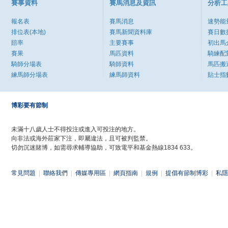
賽事資料
賽馬消息及資訊
分析工
報名表
賽馬消息
速勢能
排位表(本地)
賽馬新聞資料庫
賽日數
賠率
主要賽事
初出馬
賽果
馬匹資料
騎練配
騎師分場表
騎師資料
馬匹搬
練馬師分場表
練馬師資料
貼士指
博彩要有節制
未滿十八歲人士不得投注或進入可投注的地方。
向非法或海外莊家下注，即屬違法，且可被判監禁。
切勿沉迷賭博，如需尋求輔導協助，可致電平和基金熱線1834 633。
常見問題
|
聯絡我們
|
傳媒專用區
|
網頁指南
|
規例
|
提倡有節制博彩
|
私隱