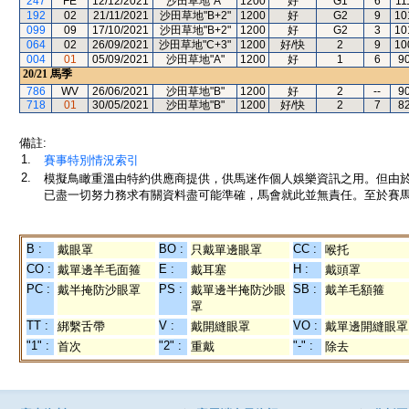
247
FE
12/12/2021
沙田草地"A"
1200
好
G1
6
11
192
02
21/11/2021
沙田草地"B+2"
1200
好
G2
9
10
099
09
17/10/2021
沙田草地"B+2"
1200
好
G2
3
10
064
02
26/09/2021
沙田草地"C+3"
1200
好/快
2
9
10
004
01
05/09/2021
沙田草地"A"
1200
好
1
6
9
20/21
馬季
786
WV
26/06/2021
沙田草地"B"
1200
好
2
--
9
718
01
30/05/2021
沙田草地"B"
1200
好/快
2
7
8
備註:
1.
賽事特別情況索引
2.
模擬鳥瞰重溫由特約供應商提供，供馬迷作個人娛樂資訊之用。但由
已盡一切努力務求有關資料盡可能準確，馬會就此並無責任。至於賽馬
B :
BO :
CC :
戴眼罩
只戴單邊眼罩
喉托
CO :
E :
H :
戴單邊羊毛面箍
戴耳塞
戴頭罩
PC :
PS :
SB :
戴半掩防沙眼罩
戴單邊半掩防沙眼
戴羊毛額箍
罩
TT :
V :
VO :
綁繫舌帶
戴開縫眼罩
戴單邊開縫眼罩
"1" :
"2" :
"-" :
首次
重戴
除去