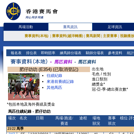
馬場活動
賽馬資訊
足球資訊
賽事資料(本地)
|
賽事資料(越洋轉播)
|
賽馬新聞
|
主要賽事
|
視聽播
報名表
排位表
即時賠率
練馬師分場表
騎師分場表
參考資料
統計
肥仔叻叻 (E354) (已取消登記)
出生地
毛色 / 性別
往績紀錄
進口類別
來港前賽績記錄
總獎金*
其他馬匹
冠-亞-季-總出賽次數*
*包括本地及海外賽績及獎金
馬匹往績紀錄 - 肥仔叻叻
場次
名次
日期
馬場/跑道/
途程
場地
賽事
檔位
評
賽道
狀況
班次
21/22
馬季