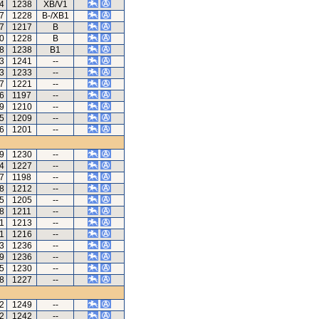
44
1238
XB/V1
27
1228
B-/XB1
57
1217
B
80
1228
B
08
1238
B1
23
1241
--
03
1233
--
37
1221
--
06
1197
--
19
1210
--
75
1209
--
46
1201
--
69
1230
--
64
1227
--
17
1198
--
88
1212
--
45
1205
--
18
1211
--
41
1213
--
91
1216
--
3
1236
--
59
1236
--
75
1230
--
68
1227
--
82
1249
--
02
1242
--