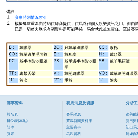
備註:
1.
賽事特別情況索引
2.
模擬鳥瞰重溫由特約供應商提供，供馬迷作個人娛樂資訊之用。但由
已盡一切努力務求有關資料盡可能準確，馬會就此並無責任。至於賽馬
B :
BO :
CC :
戴眼罩
只戴單邊眼罩
喉托
CO :
E :
H :
戴單邊羊毛面箍
戴耳塞
戴頭罩
PC :
PS :
SB :
戴半掩防沙眼罩
戴單邊半掩防沙眼
戴羊毛額箍
罩
TT :
V :
VO :
綁繫舌帶
戴開縫眼罩
戴單邊開縫眼罩
"1" :
"2" :
"-" :
首次
重戴
除去
賽事資料
賽馬消息及資訊
分析工
報名表
賽馬消息
速勢能
排位表(本地)
賽馬新聞資料庫
賽日數
賠率
主要賽事
初出馬
賽果
馬匹資料
騎練配