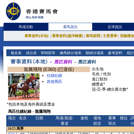
馬場活動
賽馬資訊
足球資訊
賽事資料(本地)
|
賽事資料(越洋轉播)
|
賽馬新聞
|
主要賽事
|
視聽播
報名表
排位表
即時賠率
練馬師分場表
騎師分場表
參考資料
統計
龍騰飛翔 (E360) (已退役)
出生地
毛色 / 性別
往績紀錄
進口類別
其他馬匹
總獎金*
冠-亞-季-總出賽次數*
*包括本地及海外賽績及獎金
馬匹往績紀錄 - 龍騰飛翔
場次
名次
日期
馬場/跑道/
途程
場地
賽事
檔位
賽道
狀況
班次
24/25
馬季