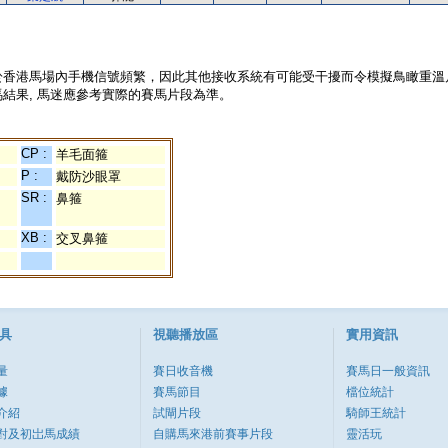
於香港馬場內手機信號頻繁，因此其他接收系統有可能受干擾而令模擬鳥瞰重溫
結果, 馬迷應參考實際的賽馬片段為準。
CP :
羊毛面箍
P :
戴防沙眼罩
SR :
鼻箍
XB :
交叉鼻箍
具
視聽播放區
實用資訊
量
賽日收音機
賽馬日一般資訊
據
賽馬節目
檔位統計
介紹
試閘片段
騎師王統計
對及初岀馬成績
自購馬來港前賽事片段
靈活玩