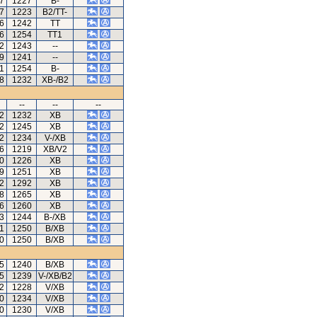
77
1227
B-
27
1223
B2/TT-
46
1242
TT
96
1254
TT1
42
1243
--
99
1241
--
1
1254
B-
08
1232
XB-/B2
--
--
--
72
1232
XB
32
1245
XB
72
1234
V-/XB
6
1219
XB/V2
30
1226
XB
69
1251
XB
72
1292
XB
28
1265
XB
56
1260
XB
53
1244
B-/XB
1
1250
B/XB
40
1250
B/XB
65
1240
B/XB
45
1239
V-/XB/B2
92
1228
V/XB
80
1234
V/XB
10
1230
V/XB