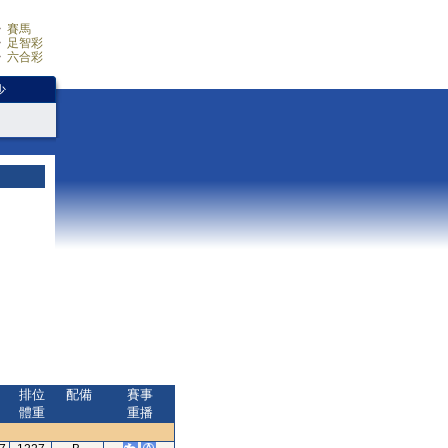
賽馬
足智彩
六合彩
少
排位
配備
賽事
體重
重播