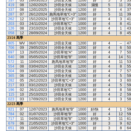
537
03
26/03/2025
沙田全天候
1200
好
5
3
33
419
08
12/02/2025
沙田全天候
1200
濕慢
5
11
35
337
08
12/01/2025
沙田全天候
1200
好
5
4
37
287
07
26/12/2024
跑馬地草地"C+3"
1200
好
5
11
39
262
12
15/12/2024
沙田草地"C+3"
1000
好
4
3
41
203
03
24/11/2024
沙田草地"C"
1000
好
4
8
41
126
08
23/10/2024
沙田全天候
1200
好
4
1
43
058
12
28/09/2024
沙田全天候
1200
好
4
8
45
23/24
馬季
805
WV
06/07/2024
沙田全天候
1200
好
4
--
47
706
09
29/05/2024
沙田全天候
1200
好
4
6
50
697
13
26/05/2024
沙田草地"A"
1000
好
4
7
50
640
08
05/05/2024
沙田草地"B"
1000
好
4
14
51
572
11
10/04/2024
跑馬地草地"B"
1200
好
4
11
53
554
08
03/04/2024
沙田全天候
1200
好
4
8
55
504
09
16/03/2024
沙田全天候
1200
好
4
7
57
365
06
24/01/2024
沙田全天候
1200
好
4
5
59
282
05
26/12/2023
沙田草地"C+3"
1000
好
4
3
60
217
03
03/12/2023
沙田全天候
1200
好
4
5
59
196
02
26/11/2023
沙田草地"C"
1000
好
4
8
58
115
10
25/10/2023
沙田全天候
1200
好
4
2
59
023
03
17/09/2023
沙田全天候
1200
好
4
3
58
22/23
馬季
821
07
12/07/2023
跑馬地草地"B"
1000
好/快
4
1
59
784
02
01/07/2023
沙田草地"B"
1000
好
4
12
59
717
11
04/06/2023
沙田草地"B"
1200
好/快
3
11
61
679
06
21/05/2023
沙田草地"C+3"
1000
好
3
9
62
651
09
10/05/2023
沙田全天候
1200
好
3
8
64