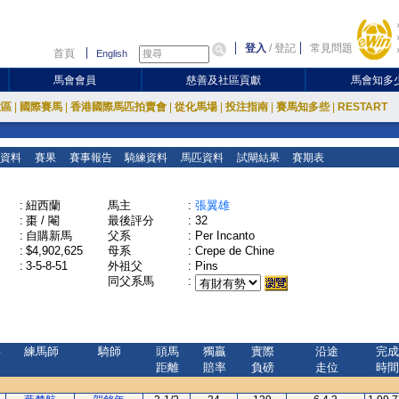
登入
/
登記
常見問題
首頁
English
馬會會員
慈善及社區貢獻
馬會知多
放區
|
國際賽馬
|
香港國際馬匹拍賣會
|
從化馬場
|
投注指南
|
賽馬知多些
|
RESTART
資料
賽果
賽事報告
騎練資料
馬匹資料
試閘結果
賽期表
:
紐西蘭
馬主
:
張翼雄
:
棗 / 閹
最後評分
:
32
:
自購新馬
父系
:
Per Incanto
:
$4,902,625
母系
:
Crepe de Chine
:
3-5-8-51
外祖父
:
Pins
同父系馬
:
評
練馬師
騎師
頭馬
獨贏
實際
沿途
完成
分
距離
賠率
負磅
走位
時間