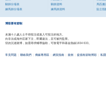
騎師分場表
騎師資料
馬匹搬
練馬師分場表
練馬師資料
貼士指
博彩要有節制
未滿十八歲人士不得投注或進入可投注的地方。
向非法或海外莊家下注，即屬違法，且可被判監禁。
切勿沉迷賭博，如需尋求輔導協助，可致電平和基金熱線1834 633。
常見問題
|
聯絡我們
|
傳媒專用區
|
網頁指南
|
規例
|
提倡有節制博彩
|
私隱