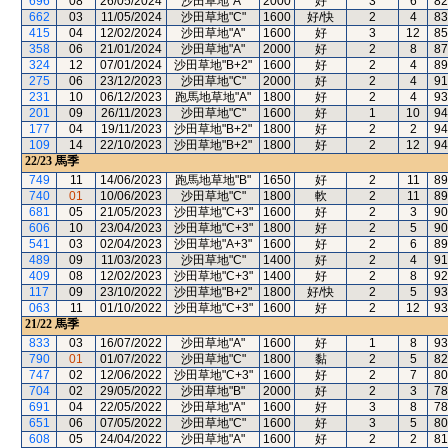
696
08
26/05/2024
沙田草地"A"
2000
好
3
6
82
662
03
11/05/2024
沙田草地"C"
1600
好/快
2
4
83
415
04
12/02/2024
沙田草地"A"
1600
好
3
12
85
358
06
21/01/2024
沙田草地"A"
2000
好
2
8
87
324
12
07/01/2024
沙田草地"B+2"
1600
好
2
4
89
275
06
23/12/2023
沙田草地"C"
2000
好
2
4
91
231
10
06/12/2023
跑馬地草地"A"
1800
好
2
4
93
201
09
26/11/2023
沙田草地"C"
1600
好
1
10
94
177
04
19/11/2023
沙田草地"B+2"
1800
好
2
2
94
109
14
22/10/2023
沙田草地"B+2"
1800
好
2
12
94
22/23
馬季
749
11
14/06/2023
跑馬地草地"B"
1650
好
2
11
89
740
01
10/06/2023
沙田草地"C"
1800
軟
2
11
89
681
05
21/05/2023
沙田草地"C+3"
1600
好
2
3
90
606
10
23/04/2023
沙田草地"C+3"
1800
好
2
5
90
541
03
02/04/2023
沙田草地"A+3"
1600
好
2
6
89
489
09
11/03/2023
沙田草地"C"
1400
好
2
4
91
409
08
12/02/2023
沙田草地"C+3"
1400
好
2
8
92
117
09
23/10/2022
沙田草地"B+2"
1800
好/快
2
5
93
063
11
01/10/2022
沙田草地"C+3"
1600
好
2
12
93
21/22
馬季
833
03
16/07/2022
沙田草地"A"
1600
好
1
8
93
790
01
01/07/2022
沙田草地"C"
1800
黏
2
5
82
747
02
12/06/2022
沙田草地"C+3"
1600
好
2
7
80
704
02
29/05/2022
沙田草地"B"
2000
好
2
3
78
691
04
22/05/2022
沙田草地"A"
1600
好
3
8
78
651
06
07/05/2022
沙田草地"C"
1600
好
3
5
80
608
05
24/04/2022
沙田草地"A"
1600
好
2
2
81