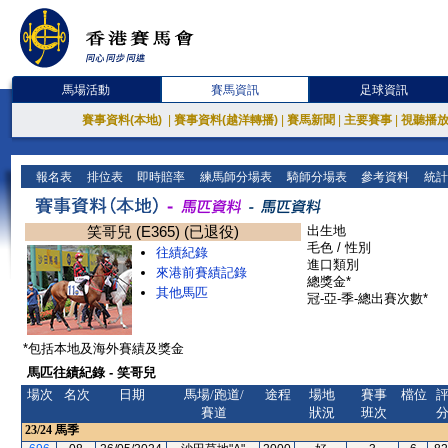
馬場活動
賽馬資訊
足球資訊
賽事資料(本地)
|
賽事資料(越洋轉播)
|
賽馬新聞
|
主要賽事
|
視聽播
報名表
排位表
即時賠率
練馬師分場表
騎師分場表
參考資料
統計
笑哥兒 (E365) (已退役)
出生地
毛色 / 性別
往績紀錄
進口類別
來港前賽績記錄
總獎金*
其他馬匹
冠-亞-季-總出賽次數*
*包括本地及海外賽績及獎金
馬匹往績紀錄 - 笑哥兒
場次
名次
日期
馬場/跑道/
途程
場地
賽事
檔位
賽道
狀況
班次
23/24
馬季