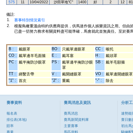
575
11
10/04/2022
沙田草地"C"
1400
好
2
12
81
備註:
1.
賽事特別情況索引
2.
模擬鳥瞰重溫由特約供應商提供，供馬迷作個人娛樂資訊之用。但由
已盡一切努力務求有關資料盡可能準確，馬會就此並無責任。至於賽馬
B :
BO :
CC :
戴眼罩
只戴單邊眼罩
喉托
CO :
E :
H :
戴單邊羊毛面箍
戴耳塞
戴頭罩
PC :
PS :
SB :
戴半掩防沙眼罩
戴單邊半掩防沙眼
戴羊毛額箍
罩
TT :
V :
VO :
綁繫舌帶
戴開縫眼罩
戴單邊開縫眼罩
"1" :
"2" :
"-" :
首次
重戴
除去
賽事資料
賽馬消息及資訊
分析工
報名表
賽馬消息
速勢能
排位表(本地)
賽馬新聞資料庫
賽日數
賠率
主要賽事
初出馬
賽果
馬匹資料
騎練配