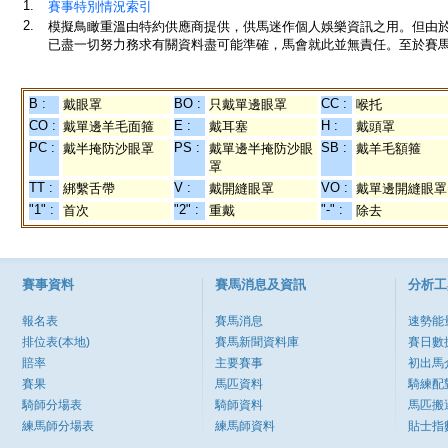
1.
賽事特別情況索引
2.
模擬鳥瞰重溫由特約供應商提供，供馬迷作個人娛樂資訊之用。但由
已盡一切努力務求有關資料盡可能準確，馬會就此並無責任。至於賽馬
B :
BO :
CC :
戴眼罩
只戴單邊眼罩
喉托
CO :
E :
H :
戴單邊羊毛面箍
戴耳塞
戴頭罩
PC :
PS :
SB :
戴半掩防沙眼罩
戴單邊半掩防沙眼
戴羊毛額箍
罩
TT :
V :
VO :
綁繫舌帶
戴開縫眼罩
戴單邊開縫眼罩
"1" :
"2" :
"-" :
首次
重戴
除去
賽事資料
賽馬消息及資訊
分析工
報名表
賽馬消息
速勢能
排位表(本地)
賽馬新聞資料庫
賽日數
賠率
主要賽事
初出馬
賽果
馬匹資料
騎練配
騎師分場表
騎師資料
馬匹搬
練馬師分場表
練馬師資料
貼士指