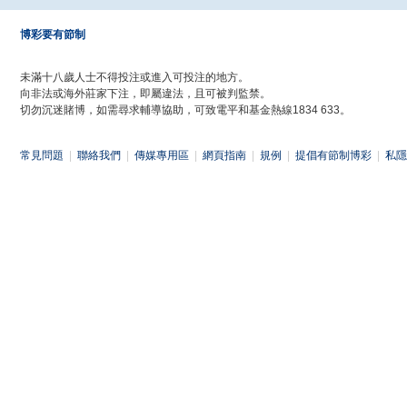
博彩要有節制
未滿十八歲人士不得投注或進入可投注的地方。
向非法或海外莊家下注，即屬違法，且可被判監禁。
切勿沉迷賭博，如需尋求輔導協助，可致電平和基金熱線1834 633。
常見問題
|
聯絡我們
|
傳媒專用區
|
網頁指南
|
規例
|
提倡有節制博彩
|
私隱