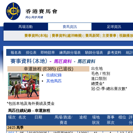
馬場活動
賽馬資訊
足球資訊
賽事資料(本地)
|
賽事資料(越洋轉播)
|
賽馬新聞
|
主要賽事
|
視聽播
報名表
排位表
即時賠率
練馬師分場表
騎師分場表
參考資料
統計
幸運旅程 (E385) (已退役)
出生地
毛色 / 性別
往績紀錄
進口類別
其他馬匹
總獎金*
冠-亞-季-總出賽次數*
*包括本地及海外賽績及獎金
馬匹往績紀錄 - 幸運旅程
場次
名次
日期
馬場/跑道/
途程
場地
賽事
檔位
評
賽道
狀況
班次
分
24/25
馬季