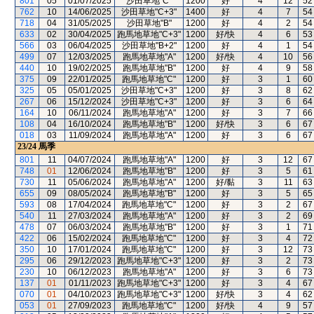
801
05
01/07/2025
沙田草地"C"
1200
好
4
12
52
762
10
14/06/2025
沙田草地"C+3"
1400
好
4
7
54
718
04
31/05/2025
沙田草地"B"
1200
好
4
2
54
633
02
30/04/2025
跑馬地草地"C+3"
1200
好/快
4
6
53
566
03
06/04/2025
沙田草地"B+2"
1200
好
4
1
54
499
07
12/03/2025
跑馬地草地"A"
1200
好/快
4
10
56
440
10
19/02/2025
跑馬地草地"B"
1200
好
4
9
58
375
09
22/01/2025
跑馬地草地"C"
1200
好
3
1
60
325
05
05/01/2025
沙田草地"C+3"
1200
好
3
8
62
267
06
15/12/2024
沙田草地"C+3"
1200
好
3
6
64
164
10
06/11/2024
跑馬地草地"A"
1200
好
3
7
66
108
04
16/10/2024
跑馬地草地"B"
1200
好/快
3
6
67
018
03
11/09/2024
跑馬地草地"A"
1200
好
3
6
67
23/24
馬季
801
11
04/07/2024
跑馬地草地"A"
1200
好
3
12
67
748
01
12/06/2024
跑馬地草地"B"
1200
好
3
5
61
730
11
05/06/2024
跑馬地草地"A"
1200
好/黏
3
11
63
655
09
08/05/2024
跑馬地草地"B"
1200
好
3
5
65
593
08
17/04/2024
跑馬地草地"C"
1200
好
3
2
67
540
11
27/03/2024
跑馬地草地"A"
1200
好
3
2
69
478
07
06/03/2024
跑馬地草地"B"
1200
好
3
1
71
422
06
15/02/2024
跑馬地草地"C"
1200
好
3
4
72
350
10
17/01/2024
跑馬地草地"C"
1200
好
3
12
73
295
06
29/12/2023
跑馬地草地"C+3"
1200
好
3
2
73
230
10
06/12/2023
跑馬地草地"A"
1200
好
3
6
73
137
01
01/11/2023
跑馬地草地"C+3"
1200
好
3
4
67
070
01
04/10/2023
跑馬地草地"C+3"
1200
好/快
3
4
62
053
01
27/09/2023
跑馬地草地"C"
1200
好/快
4
9
57